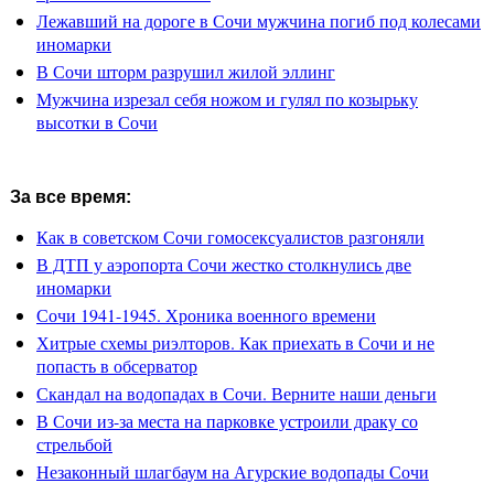
Лежавший на дороге в Сочи мужчина погиб под колесами
иномарки
В Сочи шторм разрушил жилой эллинг
Мужчина изрезал себя ножом и гулял по козырьку
высотки в Сочи
За все время:
Как в советском Сочи гомосексуалистов разгоняли
В ДТП у аэропорта Сочи жестко столкнулись две
иномарки
Сочи 1941-1945. Хроника военного времени
Хитрые схемы риэлторов. Как приехать в Сочи и не
попасть в обсерватор
Скандал на водопадах в Сочи. Верните наши деньги
В Сочи из-за места на парковке устроили драку со
стрельбой
Незаконный шлагбаум на Агурские водопады Сочи