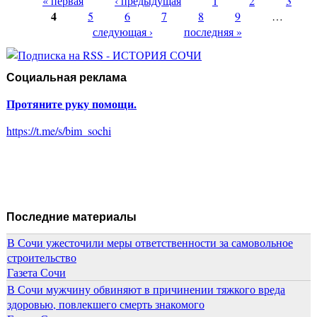
« первая
дом?
‹ предыдущая
1
2
3
Страницы
4
5
6
7
8
9
…
следующая ›
последняя »
Социальная реклама
Протяните руку помощи.
https://t.me/s/bim_sochi
Последние материалы
В Сочи ужесточили меры ответственности за самовольное
строительство
Газета Сочи
В Сочи мужчину обвиняют в причинении тяжкого вреда
здоровью, повлекшего смерть знакомого