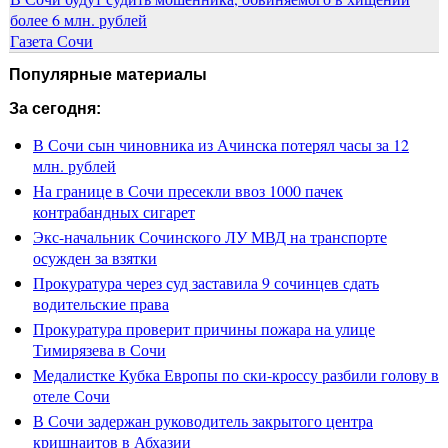
более 6 млн. рублей
Газета Сочи
Популярные материалы
За сегодня:
В Сочи сын чиновника из Ачинска потерял часы за 12
млн. рублей
На границе в Сочи пресекли ввоз 1000 пачек
контрабандных сигарет
Экс-начальник Сочинского ЛУ МВД на транспорте
осужден за взятки
Прокуратура через суд заставила 9 сочинцев сдать
водительские права
Прокуратура проверит причины пожара на улице
Тимирязева в Сочи
Медалистке Кубка Европы по ски-кроссу разбили голову в
отеле Сочи
В Сочи задержан руководитель закрытого центра
кришнаитов в Абхазии