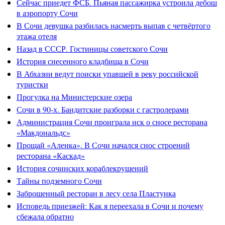
Сейчас приедет ФСБ. Пьяная пассажирка устроила дебош
в аэропорту Сочи
В Сочи девушка разбилась насмерть выпав с четвёртого
этажа отеля
Назад в СССР. Гостиницы советского Сочи
История снесенного кладбища в Сочи
В Абхазии ведут поиски упавшей в реку российской
туристки
Прогулка на Министерские озера
Сочи в 90-х. Бандитские разборки с гастролерами
Администрация Сочи проиграла иск о сносе ресторана
«Макдональдс»
Прощай «Аленка». В Сочи начался снос строений
ресторана «Каскад»
История сочинских кораблекрушений
Тайны подземного Сочи
Заброшенный ресторан в лесу села Пластунка
Исповедь приезжей: Как я переехала в Сочи и почему
сбежала обратно