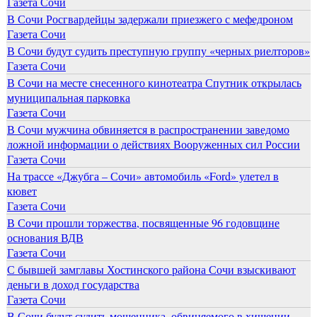
Газета Сочи
В Сочи Росгвардейцы задержали приезжего с мефедроном
Газета Сочи
В Сочи будут судить преступную группу «черных риелторов»
Газета Сочи
В Сочи на месте снесенного кинотеатра Спутник открылась
муниципальная парковка
Газета Сочи
В Сочи мужчина обвиняется в распространении заведомо
ложной информации о действиях Вооруженных сил России
Газета Сочи
На трассе «Джубга – Сочи» автомобиль «Ford» улетел в
кювет
Газета Сочи
В Сочи прошли торжества, посвященные 96 годовщине
основания ВДВ
Газета Сочи
С бывшей замглавы Хостинского района Сочи взыскивают
деньги в доход государства
Газета Сочи
В Сочи будут судить мошенника, обвиняемого в хищении