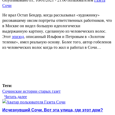
Сочи
Не врал Остап Бендер, когда рассказывал «художнику»
рисовавшему овсом портреты ответственных работников, что
в Москве он видел большую идеологически
выдержанную картину, сделанную из человеческих волос.
Этот
эпизод
, описанный Ильфом и Петровым в «Золотом
теленке», имел реальную основу. Более того, автор гобеленов
из человеческих волос когда-то жил и работал в Сочи…
Теги:
Сочинские истории старых газет
Читать далее
о Сочинский след Ильфа и Петрова. Гобелены из
наркомовских волос
Исчезнувший Сочи. Вот эта улица, где этот дом?