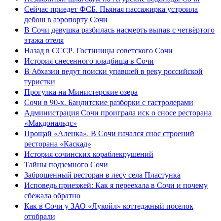
Сейчас приедет ФСБ. Пьяная пассажирка устроила
дебош в аэропорту Сочи
В Сочи девушка разбилась насмерть выпав с четвёртого
этажа отеля
Назад в СССР. Гостиницы советского Сочи
История снесенного кладбища в Сочи
В Абхазии ведут поиски упавшей в реку российской
туристки
Прогулка на Министерские озера
Сочи в 90-х. Бандитские разборки с гастролерами
Администрация Сочи проиграла иск о сносе ресторана
«Макдональдс»
Прощай «Аленка». В Сочи начался снос строений
ресторана «Каскад»
История сочинских кораблекрушений
Тайны подземного Сочи
Заброшенный ресторан в лесу села Пластунка
Исповедь приезжей: Как я переехала в Сочи и почему
сбежала обратно
Как в Сочи у ЗАО «Лукойл» коттеджный поселок
отобрали