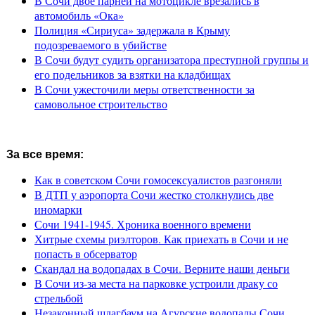
В Сочи двое парней на мотоцикле врезались в
автомобиль «Ока»
Полиция «Сириуса» задержала в Крыму
подозреваемого в убийстве
В Сочи будут судить организатора преступной группы и
его подельников за взятки на кладбищах
В Сочи ужесточили меры ответственности за
самовольное строительство
За все время:
Как в советском Сочи гомосексуалистов разгоняли
В ДТП у аэропорта Сочи жестко столкнулись две
иномарки
Сочи 1941-1945. Хроника военного времени
Хитрые схемы риэлторов. Как приехать в Сочи и не
попасть в обсерватор
Скандал на водопадах в Сочи. Верните наши деньги
В Сочи из-за места на парковке устроили драку со
стрельбой
Незаконный шлагбаум на Агурские водопады Сочи