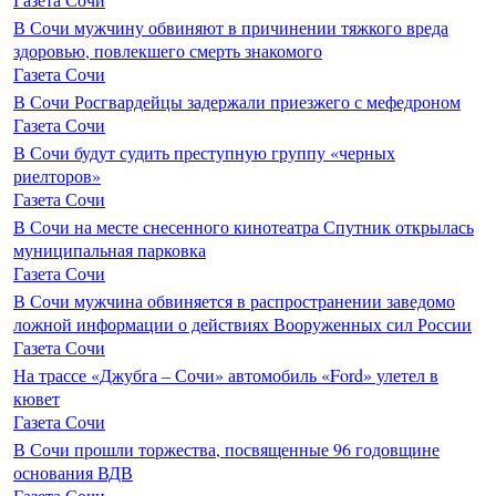
В Сочи мужчину обвиняют в причинении тяжкого вреда
здоровью, повлекшего смерть знакомого
Газета Сочи
В Сочи Росгвардейцы задержали приезжего с мефедроном
Газета Сочи
В Сочи будут судить преступную группу «черных
риелторов»
Газета Сочи
В Сочи на месте снесенного кинотеатра Спутник открылась
муниципальная парковка
Газета Сочи
В Сочи мужчина обвиняется в распространении заведомо
ложной информации о действиях Вооруженных сил России
Газета Сочи
На трассе «Джубга – Сочи» автомобиль «Ford» улетел в
кювет
Газета Сочи
В Сочи прошли торжества, посвященные 96 годовщине
основания ВДВ
Газета Сочи