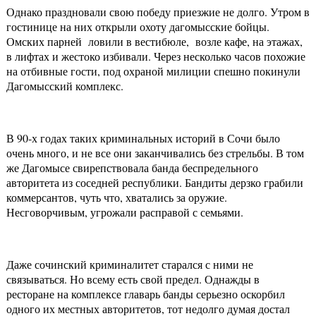
Однако праздновали свою победу приезжие не долго. Утром в
гостинице на них открыли охоту дагомысские бойцы.
Омских парней ловили в вестибюле, возле кафе, на этажах,
в лифтах и жестоко избивали. Через несколько часов похожие
на отбивные гости, под охраной милиции спешно покинули
Дагомысский комплекс.
В 90-х годах таких криминальных историй в Сочи было
очень много, и не все они заканчивались без стрельбы. В том
же Дагомысе свирепствовала банда беспредельного
авторитета из соседней республики. Бандиты дерзко грабили
коммерсантов, чуть что, хватались за оружие.
Несговорчивым, угрожали расправой с семьями.
Даже сочинский криминалитет старался с ними не
связываться. Но всему есть свой предел. Однажды в
ресторане на комплексе главарь банды серьезно оскорбил
одного их местных авторитетов, тот недолго думая достал