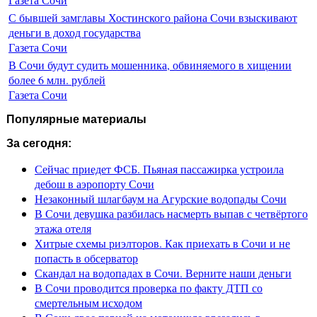
С бывшей замглавы Хостинского района Сочи взыскивают
деньги в доход государства
Газета Сочи
В Сочи будут судить мошенника, обвиняемого в хищении
более 6 млн. рублей
Газета Сочи
Популярные материалы
За сегодня:
Сейчас приедет ФСБ. Пьяная пассажирка устроила
дебош в аэропорту Сочи
Незаконный шлагбаум на Агурские водопады Сочи
В Сочи девушка разбилась насмерть выпав с четвёртого
этажа отеля
Хитрые схемы риэлторов. Как приехать в Сочи и не
попасть в обсерватор
Скандал на водопадах в Сочи. Верните наши деньги
В Сочи проводится проверка по факту ДТП со
смертельным исходом