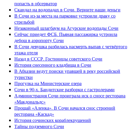
попасть в обсерватор
Скандал на водопадах в Сочи. Верните наши деньги
В Сочи из-за места на парковке устроили драку со
стрельбой
Незаконный шлагбаум на Агурские водопады Сочи
Сейчас приедет ФСБ. Пьяная пассажирка устроила
дебош в аэропорту Сочи
В Сочи девушка разбилась насмерть выпав с четвёртого
этажа отеля
Назад в СССР. Гостиницы советского Сочи
История снесенного кладбища в Сочи
В Абхазии ведут поиски упавшей в реку российской
туристки
Прогулка на Министерские озера
Сочи в 90-х. Бандитские разборки с гастролерами
Администрация Сочи проиграла иск о сносе ресторана
«Макдональдс»
Прощай «Аленка». В Сочи начался снос строений
ресторана «Каскад»
История сочинских кораблекрушений
Тайны подземного Сочи