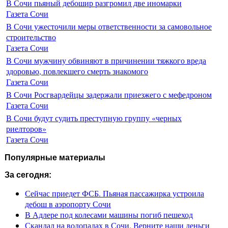
В Сочи пьяный дебошир разгромил две иномарки
Газета Сочи
В Сочи ужесточили меры ответственности за самовольное
строительство
Газета Сочи
В Сочи мужчину обвиняют в причинении тяжкого вреда
здоровью, повлекшего смерть знакомого
Газета Сочи
В Сочи Росгвардейцы задержали приезжего с мефедроном
Газета Сочи
В Сочи будут судить преступную группу «черных
риелторов»
Газета Сочи
Популярные материалы
За сегодня:
Сейчас приедет ФСБ. Пьяная пассажирка устроила
дебош в аэропорту Сочи
В Адлере под колесами машины погиб пешеход
Скандал на водопадах в Сочи. Верните наши деньги