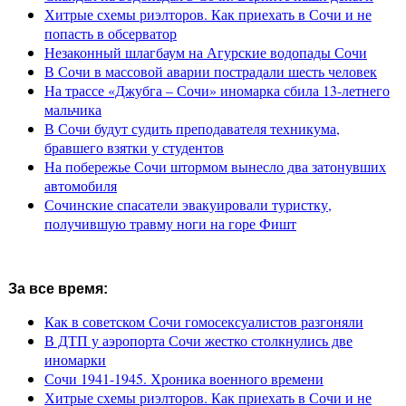
Хитрые схемы риэлторов. Как приехать в Сочи и не
попасть в обсерватор
Незаконный шлагбаум на Агурские водопады Сочи
В Сочи в массовой аварии пострадали шесть человек
На трассе «Джубга – Сочи» иномарка сбила 13-летнего
мальчика
В Сочи будут судить преподавателя техникума,
бравшего взятки у студентов
На побережье Сочи штормом вынесло два затонувших
автомобиля
Сочинские спасатели эвакуировали туристку,
получившую травму ноги на горе Фишт
За все время:
Как в советском Сочи гомосексуалистов разгоняли
В ДТП у аэропорта Сочи жестко столкнулись две
иномарки
Сочи 1941-1945. Хроника военного времени
Хитрые схемы риэлторов. Как приехать в Сочи и не