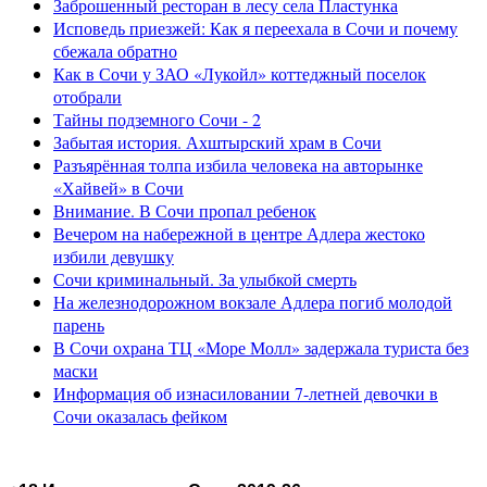
Заброшенный ресторан в лесу села Пластунка
Исповедь приезжей: Как я переехала в Сочи и почему
сбежала обратно
Как в Сочи у ЗАО «Лукойл» коттеджный поселок
отобрали
Тайны подземного Сочи - 2
Забытая история. Ахштырский храм в Сочи
Разъярённая толпа избила человека на авторынке
«Хайвей» в Сочи
Внимание. В Сочи пропал ребенок
Вечером на набережной в центре Адлера жестоко
избили девушку
Сочи криминальный. За улыбкой смерть
На железнодорожном вокзале Адлера погиб молодой
парень
В Сочи охрана ТЦ «Море Молл» задержала туриста без
маски
Информация об изнасиловании 7-летней девочки в
Сочи оказалась фейком