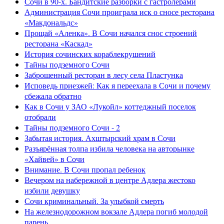
Сочи в 90-х. Бандитские разборки с гастролерами
Администрация Сочи проиграла иск о сносе ресторана
«Макдональдс»
Прощай «Аленка». В Сочи начался снос строений
ресторана «Каскад»
История сочинских кораблекрушений
Тайны подземного Сочи
Заброшенный ресторан в лесу села Пластунка
Исповедь приезжей: Как я переехала в Сочи и почему
сбежала обратно
Как в Сочи у ЗАО «Лукойл» коттеджный поселок
отобрали
Тайны подземного Сочи - 2
Забытая история. Ахштырский храм в Сочи
Разъярённая толпа избила человека на авторынке
«Хайвей» в Сочи
Внимание. В Сочи пропал ребенок
Вечером на набережной в центре Адлера жестоко
избили девушку
Сочи криминальный. За улыбкой смерть
На железнодорожном вокзале Адлера погиб молодой
парень