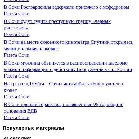
В Сочи Росгвардейцы задержали приезжего с мефедроном
Газета Сочи
В Сочи будут судить преступную группу «черных
риелторов»
Газета Сочи
В Сочи на месте снесенного кинотеатра Спутник открылась
муниципальная парковка
Газета Сочи
В Сочи мужчина обвиняется в распространении заведомо
ложной информации о действиях Вооруженных сил России
Газета Сочи
На трассе «Джубга – Сочи» автомобиль «Ford» улетел в
кювет
Газета Сочи
В Сочи прошли торжества, посвященные 96 годовщине
основания ВДВ
Газета Сочи
Популярные материалы
За сегодня: