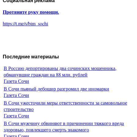
Социальная реклама
Протяните руку помощи.
https://t.me/s/bim_sochi
Последние материалы
В Россию депортированы два сочинских мошенника,
обманувшие граждан на 88 млн. рублей
Газета Сочи
В Сочи пьяный дебошир разгромил две иномарки
Газета Сочи
В Сочи ужесточили меры ответственности за самовольное
строительство
Газета Сочи
В Сочи мужчину обвиняют в причинении тяжкого вреда
здоровью, повлекшего смерть знакомого
Газета Сочи