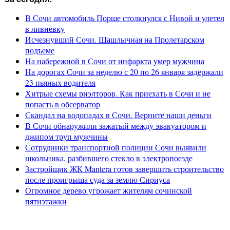
В Сочи автомобиль Порше столкнулся с Нивой и улетел
в ливневку
Исчезнувший Сочи. Шашлычная на Пролетарском
подъеме
На набережной в Сочи от инфаркта умер мужчина
На дорогах Сочи за неделю с 20 по 26 января задержали
23 пьяных водителя
Хитрые схемы риэлторов. Как приехать в Сочи и не
попасть в обсерватор
Скандал на водопадах в Сочи. Верните наши деньги
В Сочи обнаружили зажатый между эвакуатором и
джипом труп мужчины
Сотрудники транспортной полиции Сочи выявили
школьника, разбившего стекло в электропоезде
Застройщик ЖК Mantera готов завершить строительство
после проигрыша суда за землю Сириуса
Огромное дерево угрожает жителям сочинской
пятиэтажки