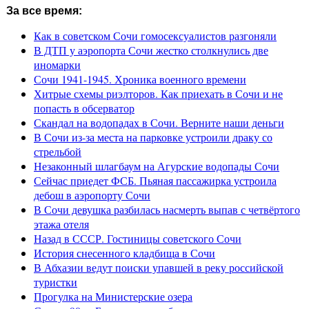
За все время:
Как в советском Сочи гомосексуалистов разгоняли
В ДТП у аэропорта Сочи жестко столкнулись две
иномарки
Сочи 1941-1945. Хроника военного времени
Хитрые схемы риэлторов. Как приехать в Сочи и не
попасть в обсерватор
Скандал на водопадах в Сочи. Верните наши деньги
В Сочи из-за места на парковке устроили драку со
стрельбой
Незаконный шлагбаум на Агурские водопады Сочи
Сейчас приедет ФСБ. Пьяная пассажирка устроила
дебош в аэропорту Сочи
В Сочи девушка разбилась насмерть выпав с четвёртого
этажа отеля
Назад в СССР. Гостиницы советского Сочи
История снесенного кладбища в Сочи
В Абхазии ведут поиски упавшей в реку российской
туристки
Прогулка на Министерские озера