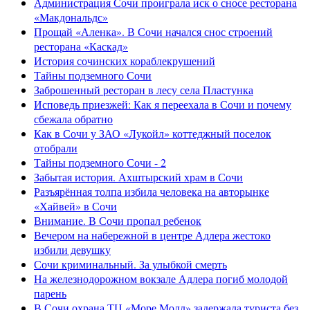
Администрация Сочи проиграла иск о сносе ресторана
«Макдональдс»
Прощай «Аленка». В Сочи начался снос строений
ресторана «Каскад»
История сочинских кораблекрушений
Тайны подземного Сочи
Заброшенный ресторан в лесу села Пластунка
Исповедь приезжей: Как я переехала в Сочи и почему
сбежала обратно
Как в Сочи у ЗАО «Лукойл» коттеджный поселок
отобрали
Тайны подземного Сочи - 2
Забытая история. Ахштырский храм в Сочи
Разъярённая толпа избила человека на авторынке
«Хайвей» в Сочи
Внимание. В Сочи пропал ребенок
Вечером на набережной в центре Адлера жестоко
избили девушку
Сочи криминальный. За улыбкой смерть
На железнодорожном вокзале Адлера погиб молодой
парень
В Сочи охрана ТЦ «Море Молл» задержала туриста без