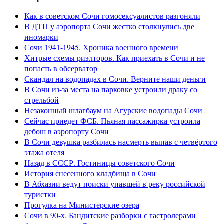
Как в советском Сочи гомосексуалистов разгоняли
В ДТП у аэропорта Сочи жестко столкнулись две
иномарки
Сочи 1941-1945. Хроника военного времени
Хитрые схемы риэлторов. Как приехать в Сочи и не
попасть в обсерватор
Скандал на водопадах в Сочи. Верните наши деньги
В Сочи из-за места на парковке устроили драку со
стрельбой
Незаконный шлагбаум на Агурские водопады Сочи
Сейчас приедет ФСБ. Пьяная пассажирка устроила
дебош в аэропорту Сочи
В Сочи девушка разбилась насмерть выпав с четвёртого
этажа отеля
Назад в СССР. Гостиницы советского Сочи
История снесенного кладбища в Сочи
В Абхазии ведут поиски упавшей в реку российской
туристки
Прогулка на Министерские озера
Сочи в 90-х. Бандитские разборки с гастролерами