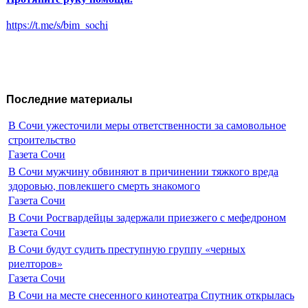
https://t.me/s/bim_sochi
Последние материалы
В Сочи ужесточили меры ответственности за самовольное
строительство
Газета Сочи
В Сочи мужчину обвиняют в причинении тяжкого вреда
здоровью, повлекшего смерть знакомого
Газета Сочи
В Сочи Росгвардейцы задержали приезжего с мефедроном
Газета Сочи
В Сочи будут судить преступную группу «черных
риелторов»
Газета Сочи
В Сочи на месте снесенного кинотеатра Спутник открылась