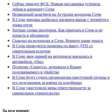
Сейчас приедет ФСБ. Пьяная пассажирка устроила
дебош в аэропорту Сочи
Незаконный шлагбаум на Агурские водопады Сочи
В Сочи девушка разбилась насмерть выпав с четвёртого
этажа отеля
Хитрые схемы риэлторов. Как приехать в Сочи и не
попасть в обсерватор
Скандал на водопадах в Сочи. Верните наши деньги
В Сочи проводится проверка по факту ДТП со
смертельным исходом
В Сочи двое парней на мотоцикле врезались в
автомобиль «Ока»
Полиция «Сириуса» задержала в Крыму
подозреваемого в убийстве
В Сочи будут судить организатора преступной группы и
его подельников за взятки на кладбищах
В Сочи ужесточили меры ответственности за
самовольное строительство
За все время: