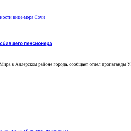
жности вице-мэра Сочи
 сбившего пенсионера
и
 Мира в Адлерском районе города, сообщает отдел пропаганды
т водителя, сбившего пенсионера