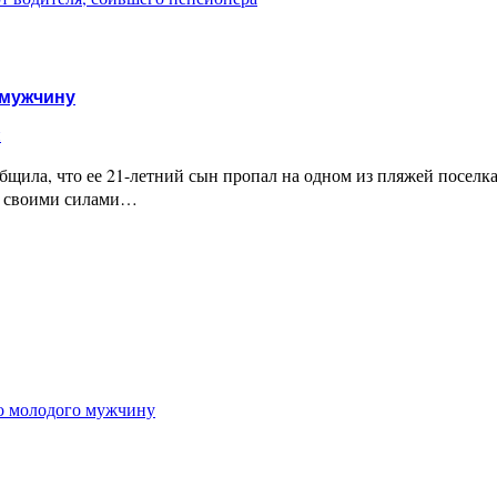
 мужчину
и
щила, что ее 21-летний сын пропал на одном из пляжей поселка
го своими силами…
го молодого мужчину