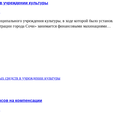
в учреждении культуры
и
ипального учреждения культуры, в ходе которой было установл
истрации города Сочи» занимается финансовыми махинациями…
х средств в учреждении культуры
нсов на компенсации
и