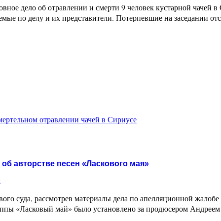
вное дело об отравлении и смерти 9 человек кустарной чачей в 
яемые по делу и их представители. Потерпевшие на заседании о
мертельном отравлении чачей в Сириусе
 об авторстве песен «Ласкового мая»
и
евого суда, рассмотрев материалы дела по апелляционной жало
группы «Ласковый май» было установлено за продюсером Андре