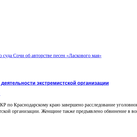
 суда Сочи об авторстве песен «Ласкового мая»
в деятельности экстремистской организации
и
КР по Краснодарскому краю завершено расследование уголовног
стской организации. Женщине также предъявлено обвинение в в