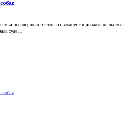
 собак
у семьи несовершеннолетнего о компенсации материального
зала суда…
о собак