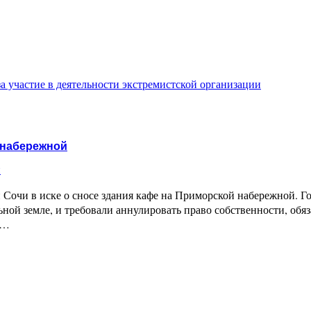
а участие в деятельности экстремистской организации
 набережной
и
очи в иске о сносе здания кафе на Приморской набережной. Гор
 земле, и требовали аннулировать право собственности, обязат
я…