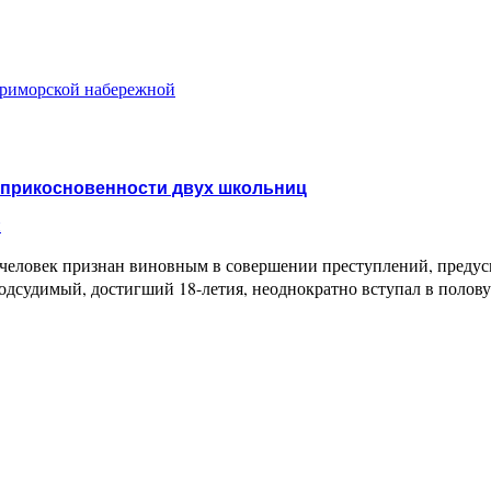
 Приморской набережной
еприкосновенности двух школьниц
и
век признан виновным в совершении преступлений, предусмотренны
 подсудимый, достигший 18-летия, неоднократно вступал в полов