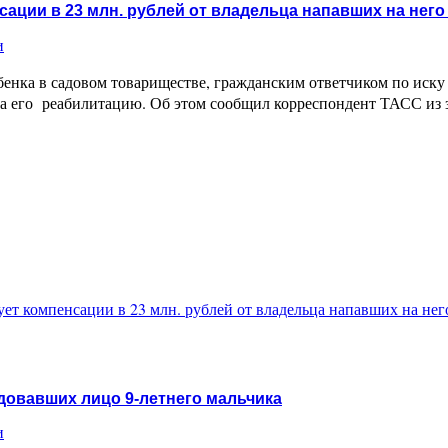
ации в 23 млн. рублей от владельца напавших на него
и
бенка в садовом товариществе, гражданским ответчиком по иск
на его реабилитацию. Об этом сообщил корреспондент ТАСС из 
ет компенсации в 23 млн. рублей от владельца напавших на нег
одовавших лицо 9-летнего мальчика
и