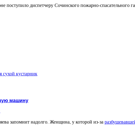
оне поступило диспетчеру Сочинского пожарно-спасательного г
я сухой кустарник
овую машину
и
ева запомнит надолго. Женщина, у которой из-за
разбушевавшей