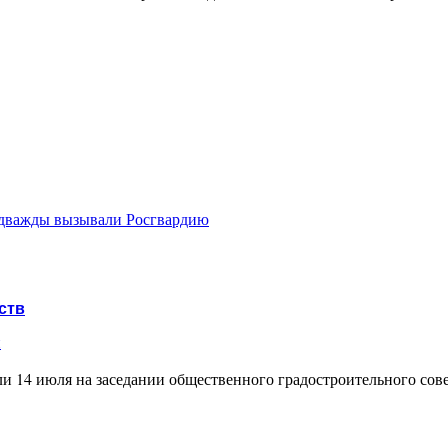
а дважды вызывали Росгвардию
ств
и
и 14 июля на заседании общественного градостроительного совет