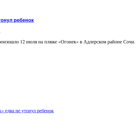
тонул ребенок
и
произошло 12 июля на пляже «Огонек» в Адлерском районе Сочи
» едва не утонул ребенок