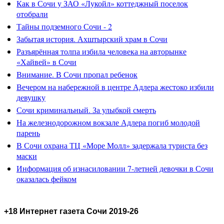
Как в Сочи у ЗАО «Лукойл» коттеджный поселок
отобрали
Тайны подземного Сочи - 2
Забытая история. Ахштырский храм в Сочи
Разъярённая толпа избила человека на авторынке
«Хайвей» в Сочи
Внимание. В Сочи пропал ребенок
Вечером на набережной в центре Адлера жестоко избили
девушку
Сочи криминальный. За улыбкой смерть
На железнодорожном вокзале Адлера погиб молодой
парень
В Сочи охрана ТЦ «Море Молл» задержала туриста без
маски
Информация об изнасиловании 7-летней девочки в Сочи
оказалась фейком
+18 Интернет газета Сочи 2019-26