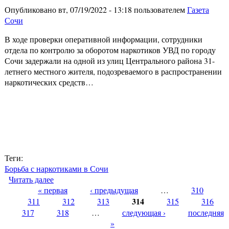
Опубликовано вт, 07/19/2022 - 13:18 пользователем
Газета
Сочи
В ходе проверки оперативной информации, сотрудники
отдела по контролю за оборотом наркотиков УВД по городу
Сочи задержали на одной из улиц Центрального района 31-
летнего местного жителя, подозреваемого в распространении
наркотических средств…
Теги:
Борьба с наркотиками в Сочи
Читать далее
о В Сочи полицейские задержали закладчика
« первая
метилэфедрона
‹ предыдущая
…
310
Страницы
314
311
312
313
315
316
317
318
…
следующая ›
последняя
»