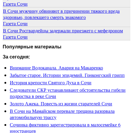
Газета Сочи
В Сочи мужчину обвиняют в причинении тяжкого вреда
здоровью, повлекшего смерть знакомого
Газета Сочи
В Сочи Росгвардейцы задержали приезжего с мефедроном
Газета Сочи
Популярные материалы
За сегодня:
Внимание Водоканала. Авария на Макаренко
Забытое старое. Истории эпидемий. Гонконгский грипп
История крепости Святого Духа в Сочи
Следователи СКР устанавливают обстоятельства гибели
подростка в реке Сочи
Золото Ажека. Повесть из жизни старателей Сочи
В Сочи на Мамайском перевале трещина разорвала
автомобильную трассу
Сочинка фиктивно зарегистрировала в малосемейке 6
иностранцев