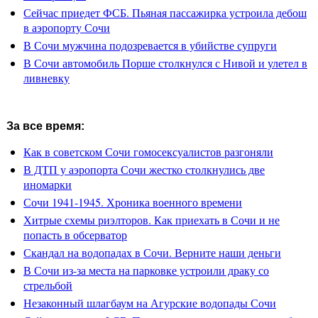
Сейчас приедет ФСБ. Пьяная пассажирка устроила дебош
в аэропорту Сочи
В Сочи мужчина подозревается в убийстве супруги
В Сочи автомобиль Порше столкнулся с Нивой и улетел в
ливневку
За все время:
Как в советском Сочи гомосексуалистов разгоняли
В ДТП у аэропорта Сочи жестко столкнулись две
иномарки
Сочи 1941-1945. Хроника военного времени
Хитрые схемы риэлторов. Как приехать в Сочи и не
попасть в обсерватор
Скандал на водопадах в Сочи. Верните наши деньги
В Сочи из-за места на парковке устроили драку со
стрельбой
Незаконный шлагбаум на Агурские водопады Сочи