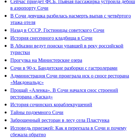
Сейчас приедет ФСБ. Пьяная пассажирка устроила дебош
в аэропорту Сочи
В Сочи девушка разбилась насмерть выпав с четвёртого
этажа отеля
Назад в СССР. Гостиницы советского Сочи
История снесенного кладбища в Сочи
В Абхазии ведут поиски упавшей в реку российской
туристки
Прогулка на Министерские озера
Сочи в 90-х. Бандитские разборки с гастролерами
Администрация Сочи проиграла иск о сносе ресторана
«Макдональдс»
Прощай «Аленка». В Сочи начался снос строений
ресторана «Каскад»
История сочинских кораблекрушений
Тайны подземного Сочи
Заброшенный ресторан в лесу села Пластунка
Исповедь приезжей: Как я переехала в Сочи и почему
сбежала обратно