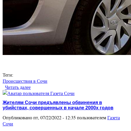
Теги:
Происшествия в Сочи
Читать далее
о В Сочи задержали приезжего повредившего
две иномарки
Жителям Сочи предъявлены обвинения в
убийствах, совершенных в начале 2000х годов
Опубликовано пт, 07/22/2022 - 12:35 пользователем
Газета
Сочи