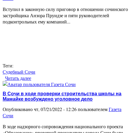
Вступил в законную силу приговор в отношении сочинского
застройщика Анзора Пруидзе и пяти руководителей
подконтрольных ему компаний...
Теги:
Судебный Сочи
Читать далее
о Сочинскому застройщику Анзору Пруидзе
утвердили приговор
В Сочи в ходе проверки строительства школы на
Мамайке возбуждено уголовное дело
Опубликовано чт, 07/21/2022 - 12:26 пользователем
Газета
Сочи
В ходе надзорного сопровождения национального проекта
«Образование» проверкой прокуратуры города Сочи были