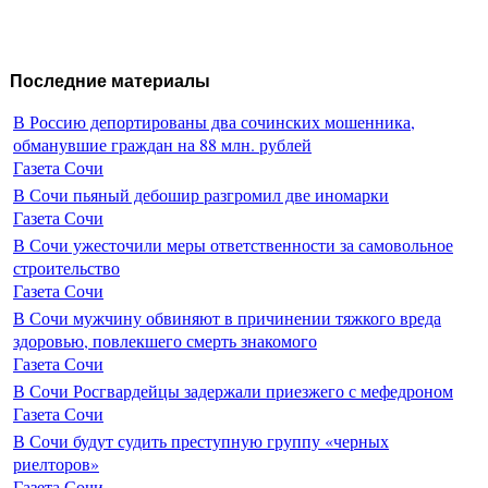
Последние материалы
В Россию депортированы два сочинских мошенника,
обманувшие граждан на 88 млн. рублей
Газета Сочи
В Сочи пьяный дебошир разгромил две иномарки
Газета Сочи
В Сочи ужесточили меры ответственности за самовольное
строительство
Газета Сочи
В Сочи мужчину обвиняют в причинении тяжкого вреда
здоровью, повлекшего смерть знакомого
Газета Сочи
В Сочи Росгвардейцы задержали приезжего с мефедроном
Газета Сочи
В Сочи будут судить преступную группу «черных
риелторов»
Газета Сочи