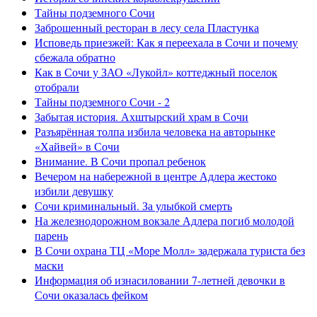
Тайны подземного Сочи
Заброшенный ресторан в лесу села Пластунка
Исповедь приезжей: Как я переехала в Сочи и почему
сбежала обратно
Как в Сочи у ЗАО «Лукойл» коттеджный поселок
отобрали
Тайны подземного Сочи - 2
Забытая история. Ахштырский храм в Сочи
Разъярённая толпа избила человека на авторынке
«Хайвей» в Сочи
Внимание. В Сочи пропал ребенок
Вечером на набережной в центре Адлера жестоко
избили девушку
Сочи криминальный. За улыбкой смерть
На железнодорожном вокзале Адлера погиб молодой
парень
В Сочи охрана ТЦ «Море Молл» задержала туриста без
маски
Информация об изнасиловании 7-летней девочки в
Сочи оказалась фейком