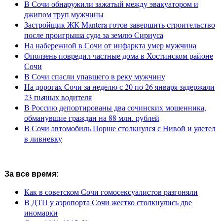
В Сочи обнаружили зажатый между эвакуатором и
джипом труп мужчины
Застройщик ЖК Mantera готов завершить строительство
после проигрыша суда за землю Сириуса
На набережной в Сочи от инфаркта умер мужчина
Оползень повредил частные дома в Хостинском районе
Сочи
В Сочи спасли упавшего в реку мужчину
На дорогах Сочи за неделю с 20 по 26 января задержали
23 пьяных водителя
В Россию депортированы два сочинских мошенника,
обманувшие граждан на 88 млн. рублей
В Сочи автомобиль Порше столкнулся с Нивой и улетел
в ливневку
За все время:
Как в советском Сочи гомосексуалистов разгоняли
В ДТП у аэропорта Сочи жестко столкнулись две
иномарки