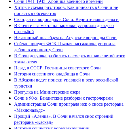
Сочи 1941-1945. Хроника военного времени
Хитрые схемы риэлторов. Как приехать в Сочи и не
попасть в обсерватор
Скандал на водопадах в Сочи. Верните наши деньги
В Сочи из-за места на парковке устроили драку со
стрельбой
Незаконный шлагбаум на Агурские водопады Сочи
Сейчас приедет ФСБ. Пьяная пассажирка устроила
дебош в аэропорту Сочи
В Сочи девушка разбилась насмерть выпав с четвёртого
этажа отеля
Назад в СССР. Гостиницы советского Сочи
История снесенного кладбища в Сочи
В Абхазии ведут поиски упавшей в реку российской
туристки
Прогулка на Министерские озера
Сочи в 90-х. Бандитские разборки с гастролерами
Администрация Сочи проиграла иск о сносе ресторана
«Макдональдс»
Прощай «Аленка». В Сочи начался снос строений
ресторана «Каскад»
История сочинских кораблекрушений