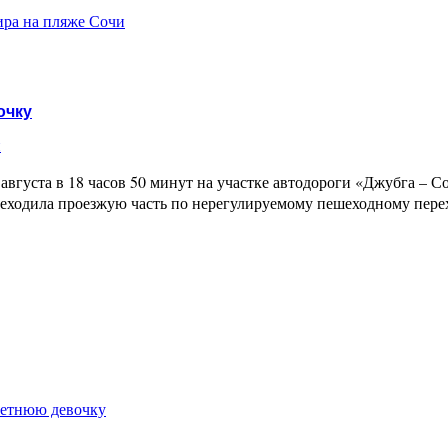
ира на пляже Сочи
очку
и
вгуста в 18 часов 50 минут на участке автодороги «Джубга – Со
еходила проезжую часть по нерегулируемому пешеходному перех
летнюю девочку