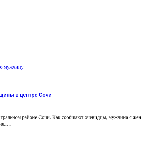
го мужчину
нщины в центре Сочи
и
ентральном районе Сочи. Как сообщают очевидцы, мужчина с же
ловы…