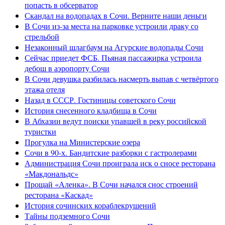
попасть в обсерватор
Скандал на водопадах в Сочи. Верните наши деньги
В Сочи из-за места на парковке устроили драку со
стрельбой
Незаконный шлагбаум на Агурские водопады Сочи
Сейчас приедет ФСБ. Пьяная пассажирка устроила
дебош в аэропорту Сочи
В Сочи девушка разбилась насмерть выпав с четвёртого
этажа отеля
Назад в СССР. Гостиницы советского Сочи
История снесенного кладбища в Сочи
В Абхазии ведут поиски упавшей в реку российской
туристки
Прогулка на Министерские озера
Сочи в 90-х. Бандитские разборки с гастролерами
Администрация Сочи проиграла иск о сносе ресторана
«Макдональдс»
Прощай «Аленка». В Сочи начался снос строений
ресторана «Каскад»
История сочинских кораблекрушений
Тайны подземного Сочи