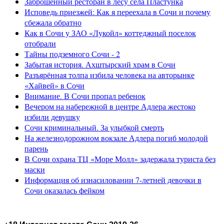
Заброшенный ресторан в лесу села Пластунка
Исповедь приезжей: Как я переехала в Сочи и почему
сбежала обратно
Как в Сочи у ЗАО «Лукойл» коттеджный поселок
отобрали
Тайны подземного Сочи - 2
Забытая история. Ахштырский храм в Сочи
Разъярённая толпа избила человека на авторынке
«Хайвей» в Сочи
Внимание. В Сочи пропал ребенок
Вечером на набережной в центре Адлера жестоко
избили девушку
Сочи криминальный. За улыбкой смерть
На железнодорожном вокзале Адлера погиб молодой
парень
В Сочи охрана ТЦ «Море Молл» задержала туриста без
маски
Информация об изнасиловании 7-летней девочки в
Сочи оказалась фейком