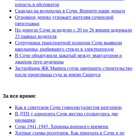
попасть в обсерватор
Скандал на водопадах в Сочи. Верните наши деньги
Огромное дерево угрожает жителям сочинской
пятиэтажки
На дорогах Сочи за неделю с 20 по 26 января задержали
23 пьяных водителя
Сотрудники транспортной полиции Сочи выявили
школьника, разбившего стекло в электропоезде
В Сочи обнаружили зажатый между эвакуатором и
джипом труп мужчины
Застройщик ЖК Mantera готов завершить строительство
после проигрыша суда за землю Сириуса
За все время:
Как в советском Сочи гомосексуалистов разгоняли
В ДТП у аэропорта Сочи жестко столкнулись две
иномарки
Сочи 1941-1945. Хроника военного времени
Хитрые схемы риэлторов. Как приехать в Сочи и не