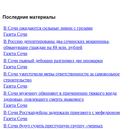
Последние материалы
В Сочи ожидаются сильные ливни с грозами
Газета Сочи
В Россию депортированы два сочинских мошенника,
обманувшие граждан на 88 млн. рублей
Газета Сочи
В Сочи пьяный дебошир разгромил две иномарки
Газета Сочи
В Сочи ужесточили меры ответственности за самовольное
строительство
Газета Сочи
В Сочи мужчину обвиняют в причинении тяжкого вреда
здоровью, повлекшего смерть знакомого
Газета Сочи
В Сочи Росгвардейцы задержали приезжего с мефедроном
Газета Сочи
В Сочи будут судить преступную группу «черных