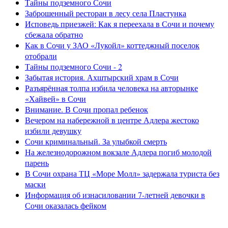
Тайны подземного Сочи
Заброшенный ресторан в лесу села Пластунка
Исповедь приезжей: Как я переехала в Сочи и почему
сбежала обратно
Как в Сочи у ЗАО «Лукойл» коттеджный поселок
отобрали
Тайны подземного Сочи - 2
Забытая история. Ахштырский храм в Сочи
Разъярённая толпа избила человека на авторынке
«Хайвей» в Сочи
Внимание. В Сочи пропал ребенок
Вечером на набережной в центре Адлера жестоко
избили девушку
Сочи криминальный. За улыбкой смерть
На железнодорожном вокзале Адлера погиб молодой
парень
В Сочи охрана ТЦ «Море Молл» задержала туриста без
маски
Информация об изнасиловании 7-летней девочки в
Сочи оказалась фейком