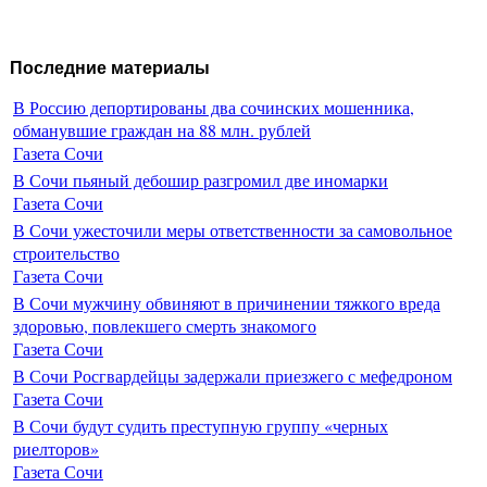
Последние материалы
В Россию депортированы два сочинских мошенника,
обманувшие граждан на 88 млн. рублей
Газета Сочи
В Сочи пьяный дебошир разгромил две иномарки
Газета Сочи
В Сочи ужесточили меры ответственности за самовольное
строительство
Газета Сочи
В Сочи мужчину обвиняют в причинении тяжкого вреда
здоровью, повлекшего смерть знакомого
Газета Сочи
В Сочи Росгвардейцы задержали приезжего с мефедроном
Газета Сочи
В Сочи будут судить преступную группу «черных
риелторов»
Газета Сочи