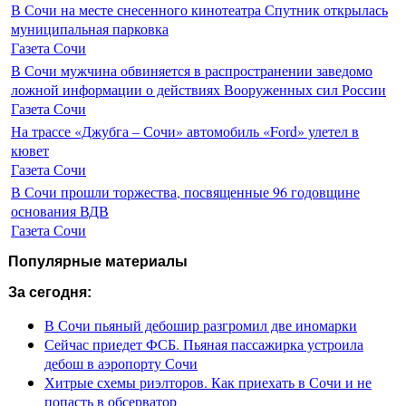
В Сочи на месте снесенного кинотеатра Спутник открылась
муниципальная парковка
Газета Сочи
В Сочи мужчина обвиняется в распространении заведомо
ложной информации о действиях Вооруженных сил России
Газета Сочи
На трассе «Джубга – Сочи» автомобиль «Ford» улетел в
кювет
Газета Сочи
В Сочи прошли торжества, посвященные 96 годовщине
основания ВДВ
Газета Сочи
Популярные материалы
За сегодня:
В Сочи пьяный дебошир разгромил две иномарки
Сейчас приедет ФСБ. Пьяная пассажирка устроила
дебош в аэропорту Сочи
Хитрые схемы риэлторов. Как приехать в Сочи и не
попасть в обсерватор