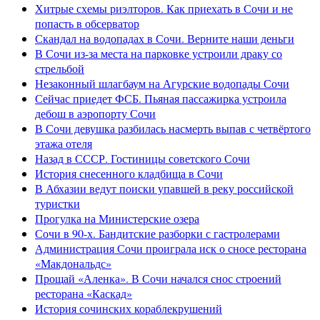
Хитрые схемы риэлторов. Как приехать в Сочи и не
попасть в обсерватор
Скандал на водопадах в Сочи. Верните наши деньги
В Сочи из-за места на парковке устроили драку со
стрельбой
Незаконный шлагбаум на Агурские водопады Сочи
Сейчас приедет ФСБ. Пьяная пассажирка устроила
дебош в аэропорту Сочи
В Сочи девушка разбилась насмерть выпав с четвёртого
этажа отеля
Назад в СССР. Гостиницы советского Сочи
История снесенного кладбища в Сочи
В Абхазии ведут поиски упавшей в реку российской
туристки
Прогулка на Министерские озера
Сочи в 90-х. Бандитские разборки с гастролерами
Администрация Сочи проиграла иск о сносе ресторана
«Макдональдс»
Прощай «Аленка». В Сочи начался снос строений
ресторана «Каскад»
История сочинских кораблекрушений