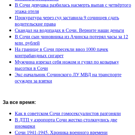
В Сочи девушка разбилась насмерть выпав с четвёртого
этажа отеля
Прокуратура через суд заставила 9 сочинцев сдать
водительские права
Скандал на водопадах в Сочи. Верните наши деньги
В Сочи сын чиновника из Ачинска потерял часы за 12
млн. рублей
На границе в Сочи пресекли ввоз 1000 пачек
контрабандных сигарет
Мужчина изрезал себя ножом и гулял по козырьку
высотки в Сочи
Экс-начальник Сочинского ЛУ МВД на транспорте
осужден за взятки
За все время:
Как в советском Сочи гомосексуалистов разгоняли
В ДТП у аэропорта Сочи жестко столкнулись две
иномарки
Сочи 1941-1945. Хроника военного времени