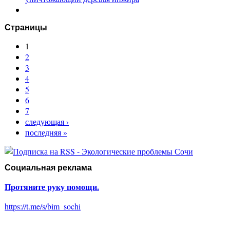
Страницы
1
2
3
4
5
6
7
следующая ›
последняя »
Социальная реклама
Протяните руку помощи.
https://t.me/s/bim_sochi