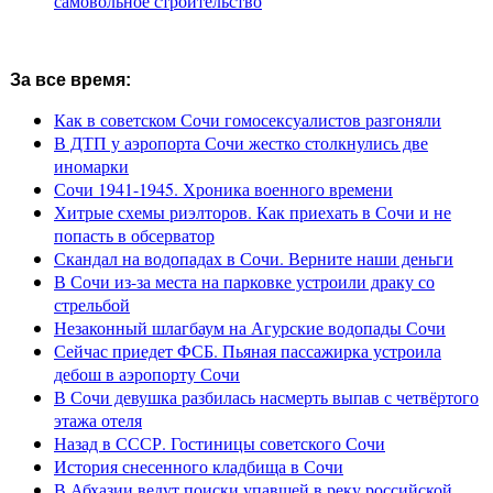
самовольное строительство
За все время:
Как в советском Сочи гомосексуалистов разгоняли
В ДТП у аэропорта Сочи жестко столкнулись две
иномарки
Сочи 1941-1945. Хроника военного времени
Хитрые схемы риэлторов. Как приехать в Сочи и не
попасть в обсерватор
Скандал на водопадах в Сочи. Верните наши деньги
В Сочи из-за места на парковке устроили драку со
стрельбой
Незаконный шлагбаум на Агурские водопады Сочи
Сейчас приедет ФСБ. Пьяная пассажирка устроила
дебош в аэропорту Сочи
В Сочи девушка разбилась насмерть выпав с четвёртого
этажа отеля
Назад в СССР. Гостиницы советского Сочи
История снесенного кладбища в Сочи
В Абхазии ведут поиски упавшей в реку российской