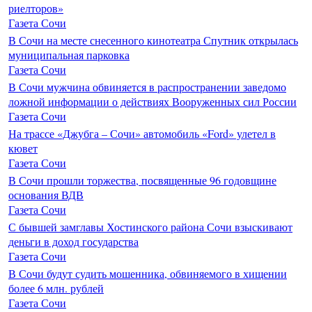
риелторов»
Газета Сочи
В Сочи на месте снесенного кинотеатра Спутник открылась
муниципальная парковка
Газета Сочи
В Сочи мужчина обвиняется в распространении заведомо
ложной информации о действиях Вооруженных сил России
Газета Сочи
На трассе «Джубга – Сочи» автомобиль «Ford» улетел в
кювет
Газета Сочи
В Сочи прошли торжества, посвященные 96 годовщине
основания ВДВ
Газета Сочи
С бывшей замглавы Хостинского района Сочи взыскивают
деньги в доход государства
Газета Сочи
В Сочи будут судить мошенника, обвиняемого в хищении
более 6 млн. рублей
Газета Сочи