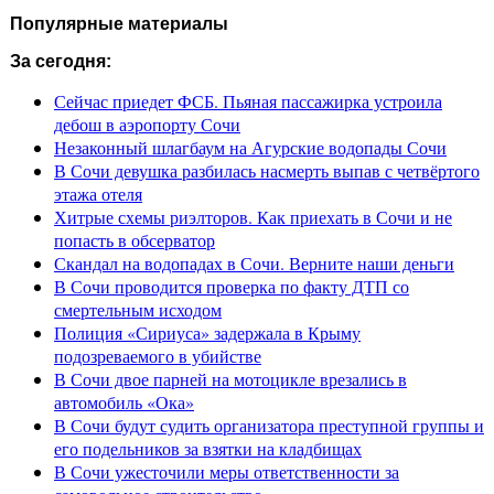
Популярные материалы
За сегодня:
Сейчас приедет ФСБ. Пьяная пассажирка устроила
дебош в аэропорту Сочи
Незаконный шлагбаум на Агурские водопады Сочи
В Сочи девушка разбилась насмерть выпав с четвёртого
этажа отеля
Хитрые схемы риэлторов. Как приехать в Сочи и не
попасть в обсерватор
Скандал на водопадах в Сочи. Верните наши деньги
В Сочи проводится проверка по факту ДТП со
смертельным исходом
Полиция «Сириуса» задержала в Крыму
подозреваемого в убийстве
В Сочи двое парней на мотоцикле врезались в
автомобиль «Ока»
В Сочи будут судить организатора преступной группы и
его подельников за взятки на кладбищах
В Сочи ужесточили меры ответственности за