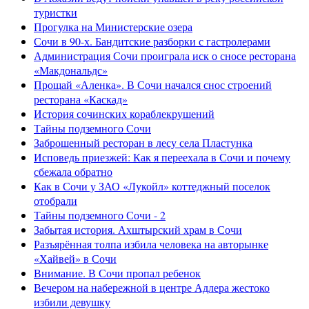
туристки
Прогулка на Министерские озера
Сочи в 90-х. Бандитские разборки с гастролерами
Администрация Сочи проиграла иск о сносе ресторана
«Макдональдс»
Прощай «Аленка». В Сочи начался снос строений
ресторана «Каскад»
История сочинских кораблекрушений
Тайны подземного Сочи
Заброшенный ресторан в лесу села Пластунка
Исповедь приезжей: Как я переехала в Сочи и почему
сбежала обратно
Как в Сочи у ЗАО «Лукойл» коттеджный поселок
отобрали
Тайны подземного Сочи - 2
Забытая история. Ахштырский храм в Сочи
Разъярённая толпа избила человека на авторынке
«Хайвей» в Сочи
Внимание. В Сочи пропал ребенок
Вечером на набережной в центре Адлера жестоко
избили девушку