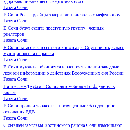
здоровью, повлекшего смерть знакомого
Газета Сочи
В Сочи Росгвардейцы задержали приезжего с мефедроном
Газета Сочи
В Сочи будут судить преступную группу «черных
риелторов»
Газета Сочи
В Сочи на месте снесенного кинотеатра Спутник открылась
муниципальная парковка
Газета Сочи
В Сочи мужчина обвиняется в распространении заведомо
ложной информации о действиях Вооруженных сил России
Газета Сочи
На трассе «Джубга – Сочи» автомобиль «Ford» улетел в
кювет
Газета Сочи
В Сочи прошли торжества, посвященные 96 годовщине
основания ВДВ
Газета Сочи
С бывшей замглавы Хостинского района Сочи взыскивают