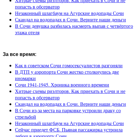
Хитрые схемы риэлторов. Как приехать в Сочи и не
попасть в обсерватор
Незаконный шлагбаум на Агурские водопады Сочи
Скандал на водопадах в Сочи. Верните наши деньги
В Сочи девушка разбилась насмерть выпав с четвёртого
этажа отеля
За все время:
Как в советском Сочи гомосексуалистов разгоняли
В ДТП у аэропорта Сочи жестко столкнулись две
иномарки
Сочи 1941-1945. Хроника военного времени
Хитрые схемы риэлторов. Как приехать в Сочи и не
попасть в обсерватор
Скандал на водопадах в Сочи. Верните наши деньги
В Сочи из-за места на парковке устроили драку со
стрельбой
Незаконный шлагбаум на Агурские водопады Сочи
Сейчас приедет ФСБ. Пьяная пассажирка устроила
дебош в аэропорту Сочи