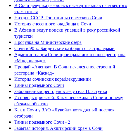
В Сочи девушка разбилась насмерть выпав с четвёртого
этажа отеля
Назад в СССР. Гостиницы советского Сочи
История снесенного кладбища в Сочи
В Абхазии ведут поиски упавшей в реку российской
туристки
Прогулка на Министерские озера
Сочи в 90-х. Бандитские разборки с гастролерами
Администрация Сочи проиграла иск о сносе ресторана
«Макдональдс»
Прощай «Аленка». В Сочи начался снос строений
ресторана «Каскад»
История сочинских кораблекрушений
Тайны подземного Сочи
Заброшенный ресторан в лесу села Пластунка
Исповедь приезжей: Как я переехала в Сочи и почему
сбежала обратно
Как в Сочи у ЗАО «Лукойл» коттеджный поселок
отобрали
Тайны подземного Сочи - 2
Забытая история. Ахштырский храм в Сочи