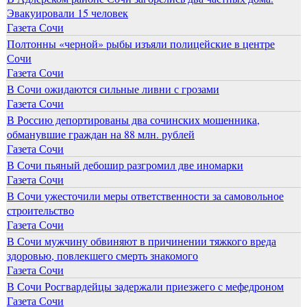
Эвакуировали 15 человек
Газета Сочи
Полтонны «черной» рыбы изъяли полицейские в центре
Сочи
Газета Сочи
В Сочи ожидаются сильные ливни с грозами
Газета Сочи
В Россию депортированы два сочинских мошенника,
обманувшие граждан на 88 млн. рублей
Газета Сочи
В Сочи пьяный дебошир разгромил две иномарки
Газета Сочи
В Сочи ужесточили меры ответственности за самовольное
строительство
Газета Сочи
В Сочи мужчину обвиняют в причинении тяжкого вреда
здоровью, повлекшего смерть знакомого
Газета Сочи
В Сочи Росгвардейцы задержали приезжего с мефедроном
Газета Сочи