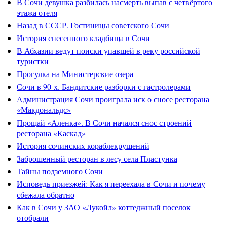
В Сочи девушка разбилась насмерть выпав с четвёртого
этажа отеля
Назад в СССР. Гостиницы советского Сочи
История снесенного кладбища в Сочи
В Абхазии ведут поиски упавшей в реку российской
туристки
Прогулка на Министерские озера
Сочи в 90-х. Бандитские разборки с гастролерами
Администрация Сочи проиграла иск о сносе ресторана
«Макдональдс»
Прощай «Аленка». В Сочи начался снос строений
ресторана «Каскад»
История сочинских кораблекрушений
Заброшенный ресторан в лесу села Пластунка
Тайны подземного Сочи
Исповедь приезжей: Как я переехала в Сочи и почему
сбежала обратно
Как в Сочи у ЗАО «Лукойл» коттеджный поселок
отобрали