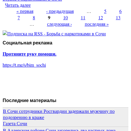
Читать далее
о В Сочи задержали торговца марихуаной
« первая
‹ предыдущая
…
5
6
Страницы
9
7
8
10
11
12
13
…
следующая ›
последняя »
Социальная реклама
Протяните руку помощи.
https://t.me/s/bim_sochi
Последние материалы
В Сочи сотрудники Росгвардии задержали мужчину по
подозрению в краже
Газета Сочи
В Адлерском районе Сочи загорелись два частных дома.