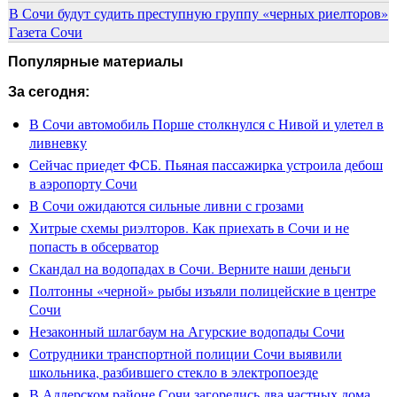
В Сочи будут судить преступную группу «черных риелторов»
Газета Сочи
Популярные материалы
За сегодня:
В Сочи автомобиль Порше столкнулся с Нивой и улетел в
ливневку
Сейчас приедет ФСБ. Пьяная пассажирка устроила дебош
в аэропорту Сочи
В Сочи ожидаются сильные ливни с грозами
Хитрые схемы риэлторов. Как приехать в Сочи и не
попасть в обсерватор
Скандал на водопадах в Сочи. Верните наши деньги
Полтонны «черной» рыбы изъяли полицейские в центре
Сочи
Незаконный шлагбаум на Агурские водопады Сочи
Сотрудники транспортной полиции Сочи выявили
школьника, разбившего стекло в электропоезде
В Адлерском районе Сочи загорелись два частных дома.