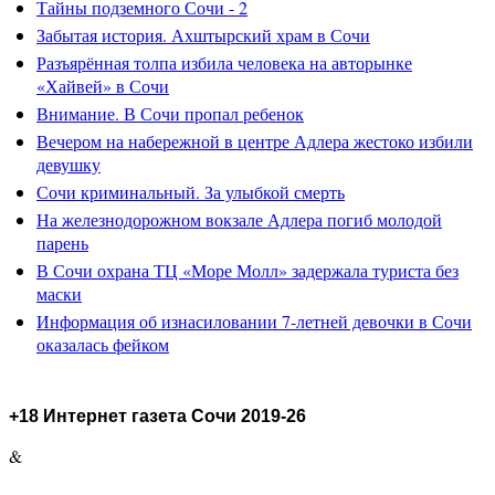
Тайны подземного Сочи - 2
Забытая история. Ахштырский храм в Сочи
Разъярённая толпа избила человека на авторынке
«Хайвей» в Сочи
Внимание. В Сочи пропал ребенок
Вечером на набережной в центре Адлера жестоко избили
девушку
Сочи криминальный. За улыбкой смерть
На железнодорожном вокзале Адлера погиб молодой
парень
В Сочи охрана ТЦ «Море Молл» задержала туриста без
маски
Информация об изнасиловании 7-летней девочки в Сочи
оказалась фейком
+18 Интернет газета Сочи 2019-26
&