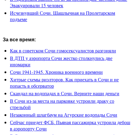
Эвакуировали 15 человек
Исчезнувший Сочи. Шашлычная на Пролетарском
подъеме
За все время:
Как в советском Сочи гомосексуалистов разгоняли
В ДТП у аэропорта Сочи жестко столкнулись две
иномарки
Сочи 1941-1945. Хроника военного времени
Хитрые схемы риэлторов. Как приехать в Сочи и не
попасть в обсерватор
Скандал на водопадах в Сочи. Верните наши деньги
В Сочи из-за места на парковке устроили драку со
стрельбой
Незаконный шлагбаум на Агурские водопады Сочи
Сейчас приедет ФСБ. Пьяная пассажирка устроила дебош
в аэропорту Сочи