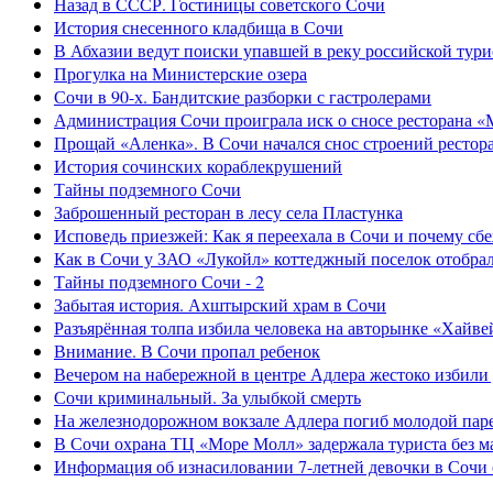
Назад в СССР. Гостиницы советского Сочи
История снесенного кладбища в Сочи
В Абхазии ведут поиски упавшей в реку российской тури
Прогулка на Министерские озера
Сочи в 90-х. Бандитские разборки с гастролерами
Администрация Сочи проиграла иск о сносе ресторана «
Прощай «Аленка». В Сочи начался снос строений рестор
История сочинских кораблекрушений
Тайны подземного Сочи
Заброшенный ресторан в лесу села Пластунка
Исповедь приезжей: Как я переехала в Сочи и почему сб
Как в Сочи у ЗАО «Лукойл» коттеджный поселок отобра
Тайны подземного Сочи - 2
Забытая история. Ахштырский храм в Сочи
Разъярённая толпа избила человека на авторынке «Хайве
Внимание. В Сочи пропал ребенок
Вечером на набережной в центре Адлера жестоко избили
Сочи криминальный. За улыбкой смерть
На железнодорожном вокзале Адлера погиб молодой пар
В Сочи охрана ТЦ «Море Молл» задержала туриста без м
Информация об изнасиловании 7-летней девочки в Сочи 