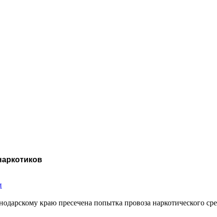
наркотиков
и
одарскому краю пресечена попытка провоза наркотического с