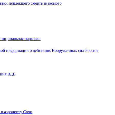
вью, повлекшего смерть знакомого
униципальная парковка
ной информации о действиях Вооруженных сил России
ания ВДВ
 в аэропорту Сочи