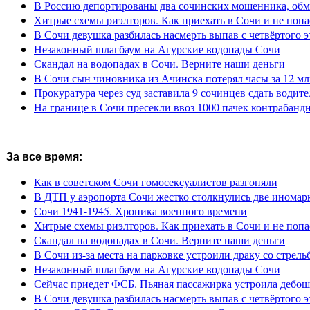
В Россию депортированы два сочинских мошенника, обм
Хитрые схемы риэлторов. Как приехать в Сочи и не попа
В Сочи девушка разбилась насмерть выпав с четвёртого э
Незаконный шлагбаум на Агурские водопады Сочи
Скандал на водопадах в Сочи. Верните наши деньги
В Сочи сын чиновника из Ачинска потерял часы за 12 мл
Прокуратура через суд заставила 9 сочинцев сдать водите
На границе в Сочи пресекли ввоз 1000 пачек контрабанд
За все время:
Как в советском Сочи гомосексуалистов разгоняли
В ДТП у аэропорта Сочи жестко столкнулись две иномар
Сочи 1941-1945. Хроника военного времени
Хитрые схемы риэлторов. Как приехать в Сочи и не попа
Скандал на водопадах в Сочи. Верните наши деньги
В Сочи из-за места на парковке устроили драку со стрель
Незаконный шлагбаум на Агурские водопады Сочи
Сейчас приедет ФСБ. Пьяная пассажирка устроила дебош
В Сочи девушка разбилась насмерть выпав с четвёртого э