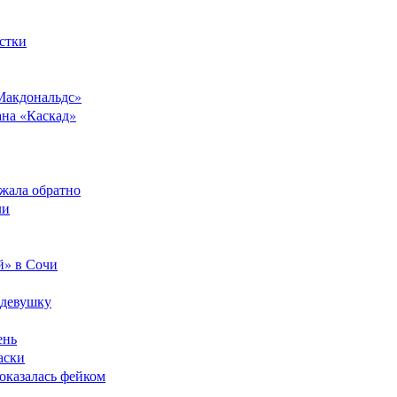
стки
Макдональдс»
ана «Каскад»
ежала обратно
ли
й» в Сочи
 девушку
ень
аски
оказалась фейком