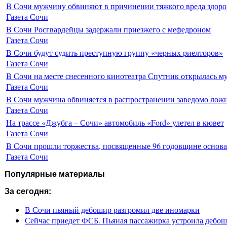
В Сочи мужчину обвиняют в причинении тяжкого вреда здоро
Газета Сочи
В Сочи Росгвардейцы задержали приезжего с мефедроном
Газета Сочи
В Сочи будут судить преступную группу «черных риелторов»
Газета Сочи
В Сочи на месте снесенного кинотеатра Спутник открылась м
Газета Сочи
В Сочи мужчина обвиняется в распространении заведомо лож
Газета Сочи
На трассе «Джубга – Сочи» автомобиль «Ford» улетел в кювет
Газета Сочи
В Сочи прошли торжества, посвященные 96 годовщине основ
Газета Сочи
Популярные материалы
За сегодня:
В Сочи пьяный дебошир разгромил две иномарки
Сейчас приедет ФСБ. Пьяная пассажирка устроила дебош