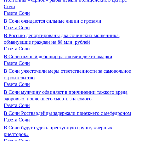
Сочи
Газета Сочи
В Сочи ожидаются сильные ливни с грозами
Газета Сочи
В Россию депортированы два сочинских мошенника,
обманувшие граждан на 88 млн. рублей
Газета Сочи
В Сочи пьяный дебошир разгромил две иномарки
Газета Сочи
В Сочи ужесточили меры ответственности за самовольное
строительство
Газета Сочи
В Сочи мужчину обвиняют в причинении тяжкого вреда
здоровью, повлекшего смерть знакомого
Газета Сочи
В Сочи Росгвардейцы задержали приезжего с мефедроном
Газета Сочи
В Сочи будут судить преступную группу «черных
риелторов»
Газета Сочи