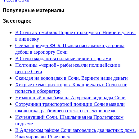
Популярные материалы
За сегодня:
В Сочи автомобиль Порше столкнулся с Нивой и улетел
в ливневку
Сейчас приедет ФСБ. Пьяная пассажирка устроила
дебош в аэропорту Сочи
В Сочи ожидаются сильные ливни с грозами
Полтонны «черной» рыбы изъяли полицейские в
центре Сочи
Скандал на водопадах в Сочи. Верните наши деньги
Хитрые схемы риэлторов. Как приехать в Сочи и не
попасть в обсерватор
Незаконный шлагбаум на Агурские водопады Сочи
Сотрудники транспортной полиции Сочи выявили
школьника, разбившего стекло в электропоезде
Исчезнувший Сочи. Шашлычная на Пролетарском
подъеме
В Адлерском районе Сочи загорелись два частных дома.
Эвакуировали 15 человек