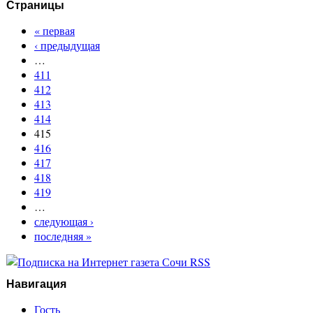
Страницы
« первая
‹ предыдущая
…
411
412
413
414
415
416
417
418
419
…
следующая ›
последняя »
Навигация
Гость