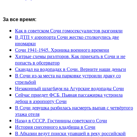
За все время:
Как в советском Сочи гомосексуалистов разгоняли
В ДТП у аэропорта Сочи жестко столкнулись две
иномарки
Сочи 1941-1945. Хроника военного времени
Хитрые схемы риэлторов. Как приехать в Сочи и не
попасть в обсерватор
Скандал на водопадах в Сочи. Верните наши деньги
В Сочи из-за места на парковке устроили драку со
стрельбой
Незаконный шлагбаум на Агурские водопады Сочи
Сейчас приедет ФСБ. Пьяная пассажирка устроила
дебош в аэропорту Сочи
В Сочи девушка разбилась насмерть выпав с четвёртого
этажа отеля
Назад в СССР. Гостиницы советского Сочи
История снесенного кладбища в Сочи
В Абхазии ведут поиски упавшей в реку российской