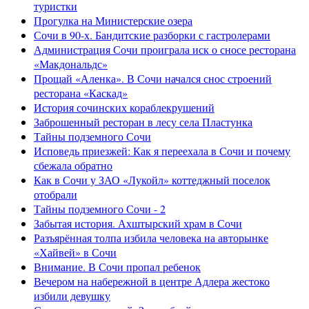
туристки
Прогулка на Министерские озера
Сочи в 90-х. Бандитские разборки с гастролерами
Администрация Сочи проиграла иск о сносе ресторана
«Макдональдс»
Прощай «Аленка». В Сочи начался снос строений
ресторана «Каскад»
История сочинских кораблекрушений
Заброшенный ресторан в лесу села Пластунка
Тайны подземного Сочи
Исповедь приезжей: Как я переехала в Сочи и почему
сбежала обратно
Как в Сочи у ЗАО «Лукойл» коттеджный поселок
отобрали
Тайны подземного Сочи - 2
Забытая история. Ахштырский храм в Сочи
Разъярённая толпа избила человека на авторынке
«Хайвей» в Сочи
Внимание. В Сочи пропал ребенок
Вечером на набережной в центре Адлера жестоко
избили девушку