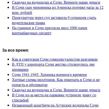
Скандал на водопадах в Сочи. Верните наши деньги
В Сочи сын чиновника из Ачинска потерял часы за 12
млн. рублей
Прокуратура через суд заставила 9 сочинцев сдать
водительские права
На границе в Сочи пресекли ввоз 1000 пачек
контрабандных сигарет
За все время:
Как в советском Сочи гомосексуалистов разгоняли
В ДТП у аэропорта Сочи жестко столкнулись две
иномарки
Сочи 1941-1945. Хроника военного времени
Хитрые схемы риэлторов. Как приехать в Сочи и не
попасть в обсерватор
Скандал на водопадах в Сочи. Верните наши деньги
В Сочи из-за места на парковке устроили драку со
стрельбой
Незаконный шлагбаум на Агурские водопады Сочи