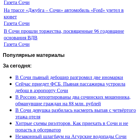
Газета Сочи
На трассе «Джубга – Сочи» автомобиль «Ford» улетел в
кювет
Газета Сочи
В Сочи прошли торжества, посвященные 96 годовщине
основания ВДВ
Газета Сочи
Популярные материалы
За сегодня:
В Сочи пьяный дебошир разгромил две иномарки
Сейчас приедет ФСБ. Пьяная пассажирка устроила
дебош в аэропорту Сочи
В Россию депортированы два сочинских мошенника,
обманувшие граждан на 88 млн. рублей
В Сочи девушка разбилась насмерть выпав с четвёртого
этажа отеля
Хитрые схемы риэлторов. Как приехать в Сочи и не
попасть в обсерватор
Незаконный шлагбаум на Агурские водопады Сочи