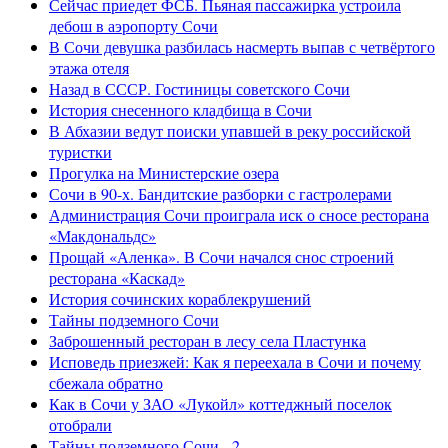
Сейчас приедет ФСБ. Пьяная пассажирка устроила
дебош в аэропорту Сочи
В Сочи девушка разбилась насмерть выпав с четвёртого
этажа отеля
Назад в СССР. Гостиницы советского Сочи
История снесенного кладбища в Сочи
В Абхазии ведут поиски упавшей в реку российской
туристки
Прогулка на Министерские озера
Сочи в 90-х. Бандитские разборки с гастролерами
Администрация Сочи проиграла иск о сносе ресторана
«Макдональдс»
Прощай «Аленка». В Сочи начался снос строений
ресторана «Каскад»
История сочинских кораблекрушений
Тайны подземного Сочи
Заброшенный ресторан в лесу села Пластунка
Исповедь приезжей: Как я переехала в Сочи и почему
сбежала обратно
Как в Сочи у ЗАО «Лукойл» коттеджный поселок
отобрали
Тайны подземного Сочи - 2