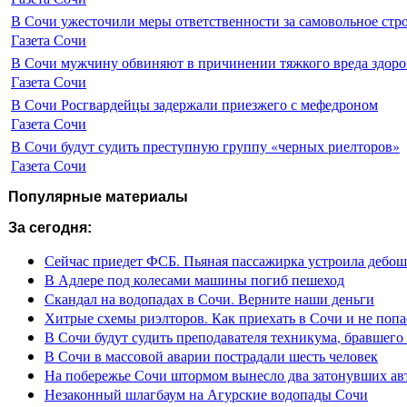
В Сочи ужесточили меры ответственности за самовольное стр
Газета Сочи
В Сочи мужчину обвиняют в причинении тяжкого вреда здоро
Газета Сочи
В Сочи Росгвардейцы задержали приезжего с мефедроном
Газета Сочи
В Сочи будут судить преступную группу «черных риелторов»
Газета Сочи
Популярные материалы
За сегодня:
Сейчас приедет ФСБ. Пьяная пассажирка устроила дебош
В Адлере под колесами машины погиб пешеход
Скандал на водопадах в Сочи. Верните наши деньги
Хитрые схемы риэлторов. Как приехать в Сочи и не попа
В Сочи будут судить преподавателя техникума, бравшего 
В Сочи в массовой аварии пострадали шесть человек
На побережье Сочи штормом вынесло два затонувших ав
Незаконный шлагбаум на Агурские водопады Сочи