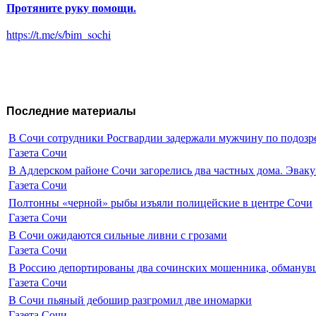
Протяните руку помощи.
https://t.me/s/bim_sochi
Последние материалы
В Сочи сотрудники Росгвардии задержали мужчину по подозр
Газета Сочи
В Адлерском районе Сочи загорелись два частных дома. Эваку
Газета Сочи
Полтонны «черной» рыбы изъяли полицейские в центре Сочи
Газета Сочи
В Сочи ожидаются сильные ливни с грозами
Газета Сочи
В Россию депортированы два сочинских мошенника, обманувш
Газета Сочи
В Сочи пьяный дебошир разгромил две иномарки
Газета Сочи