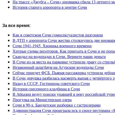
На трассе «Джубга – Сочи» иномарка сбила 13-летнего м
История старого аэропорта в центре Сочи
За все время:
Как в советском Сочи гомосексуалистов разгоняли
В ДТП у аэропорта Сочи жестко столкнулись две иномар
Сочи 1941-1945. Хроника военного времени
Хитрые схемы риэлторов. Как приехать в Сочи и не попа
Скандал на водопадах в Сочи. Верните наши деньги
В Сочи из-за места на парковке устроили драку со стрель
Незаконный шлагбаум на Агурские водопады Сочи
Сейчас приедет ФСБ. Пьяная пассажирка устроила дебош
В Сочи девушка разбилась насмерть выпав с четвёртого э
Назад в СССР. Гостиницы советского Сочи
История снесенного кладбища в Сочи
В Абхазии ведут поиски упавшей в реку российской тури
Прогулка на Министерские озера
Сочи в 90-х. Бандитские разборки с гастролерами
Администрация Сочи проиграла иск о сносе ресторана «