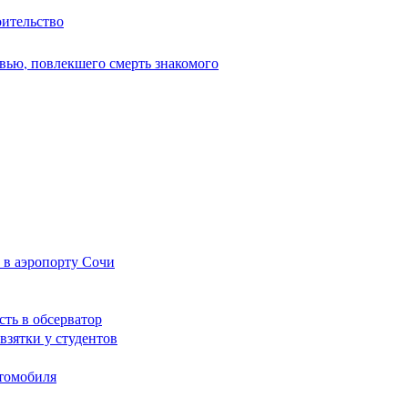
оительство
вью, повлекшего смерть знакомого
 в аэропорту Сочи
сть в обсерватор
взятки у студентов
томобиля