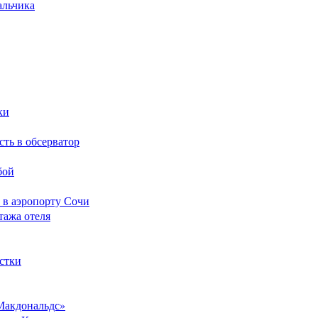
альчика
ки
сть в обсерватор
бой
 в аэропорту Сочи
тажа отеля
стки
Макдональдс»