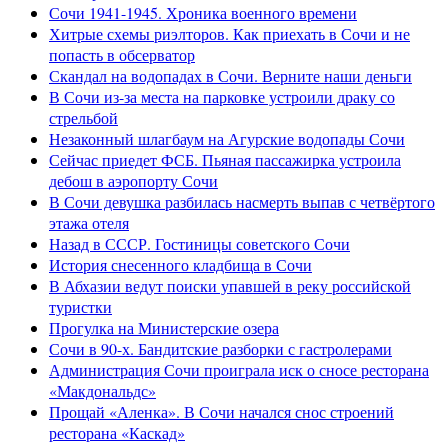
Сочи 1941-1945. Хроника военного времени
Хитрые схемы риэлторов. Как приехать в Сочи и не
попасть в обсерватор
Скандал на водопадах в Сочи. Верните наши деньги
В Сочи из-за места на парковке устроили драку со
стрельбой
Незаконный шлагбаум на Агурские водопады Сочи
Сейчас приедет ФСБ. Пьяная пассажирка устроила
дебош в аэропорту Сочи
В Сочи девушка разбилась насмерть выпав с четвёртого
этажа отеля
Назад в СССР. Гостиницы советского Сочи
История снесенного кладбища в Сочи
В Абхазии ведут поиски упавшей в реку российской
туристки
Прогулка на Министерские озера
Сочи в 90-х. Бандитские разборки с гастролерами
Администрация Сочи проиграла иск о сносе ресторана
«Макдональдс»
Прощай «Аленка». В Сочи начался снос строений
ресторана «Каскад»