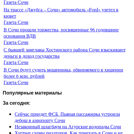
Газета Сочи
На трассе «Джубга – Сочи» автомобиль «Ford» улетел в
кювет
Газета Сочи
В Сочи прошли торжества, посвященные 96 годовщине
основания ВДВ
Газета Сочи
С бывшей замглавы Хостинского района Сочи взыскивают
деньги в доход государства
Газета Сочи
В Сочи будут судить мошенника, обвиняемого в хищении
более 6 млн. рублей
Газета Сочи
Популярные материалы
За сегодня:
Сейчас приедет ФСБ. Пьяная пассажирка устроила
дебош в аэропорту Сочи
Незаконный шлагбаум на Агурские водопады Сочи
Хитрые схемы риэлторов. Как приехать в Сочи и не