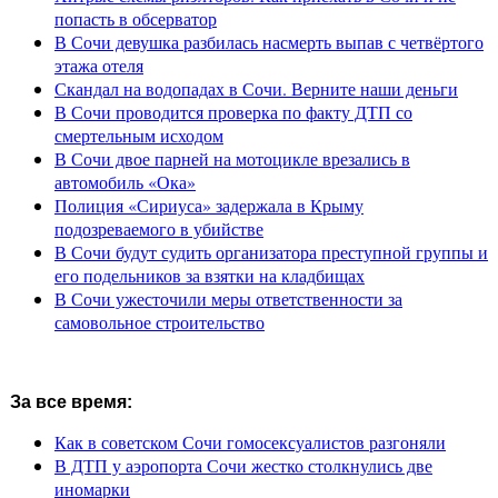
попасть в обсерватор
В Сочи девушка разбилась насмерть выпав с четвёртого
этажа отеля
Скандал на водопадах в Сочи. Верните наши деньги
В Сочи проводится проверка по факту ДТП со
смертельным исходом
В Сочи двое парней на мотоцикле врезались в
автомобиль «Ока»
Полиция «Сириуса» задержала в Крыму
подозреваемого в убийстве
В Сочи будут судить организатора преступной группы и
его подельников за взятки на кладбищах
В Сочи ужесточили меры ответственности за
самовольное строительство
За все время:
Как в советском Сочи гомосексуалистов разгоняли
В ДТП у аэропорта Сочи жестко столкнулись две
иномарки