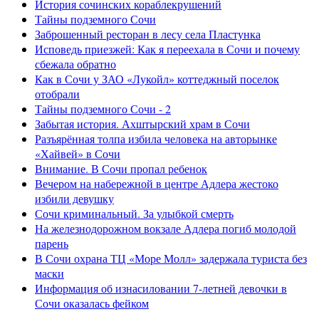
История сочинских кораблекрушений
Тайны подземного Сочи
Заброшенный ресторан в лесу села Пластунка
Исповедь приезжей: Как я переехала в Сочи и почему
сбежала обратно
Как в Сочи у ЗАО «Лукойл» коттеджный поселок
отобрали
Тайны подземного Сочи - 2
Забытая история. Ахштырский храм в Сочи
Разъярённая толпа избила человека на авторынке
«Хайвей» в Сочи
Внимание. В Сочи пропал ребенок
Вечером на набережной в центре Адлера жестоко
избили девушку
Сочи криминальный. За улыбкой смерть
На железнодорожном вокзале Адлера погиб молодой
парень
В Сочи охрана ТЦ «Море Молл» задержала туриста без
маски
Информация об изнасиловании 7-летней девочки в
Сочи оказалась фейком