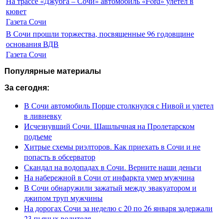
На трассе «Джубга – Сочи» автомобиль «Ford» улетел в
кювет
Газета Сочи
В Сочи прошли торжества, посвященные 96 годовщине
основания ВДВ
Газета Сочи
Популярные материалы
За сегодня:
В Сочи автомобиль Порше столкнулся с Нивой и улетел
в ливневку
Исчезнувший Сочи. Шашлычная на Пролетарском
подъеме
Хитрые схемы риэлторов. Как приехать в Сочи и не
попасть в обсерватор
Скандал на водопадах в Сочи. Верните наши деньги
На набережной в Сочи от инфаркта умер мужчина
В Сочи обнаружили зажатый между эвакуатором и
джипом труп мужчины
На дорогах Сочи за неделю с 20 по 26 января задержали
23 пьяных водителя