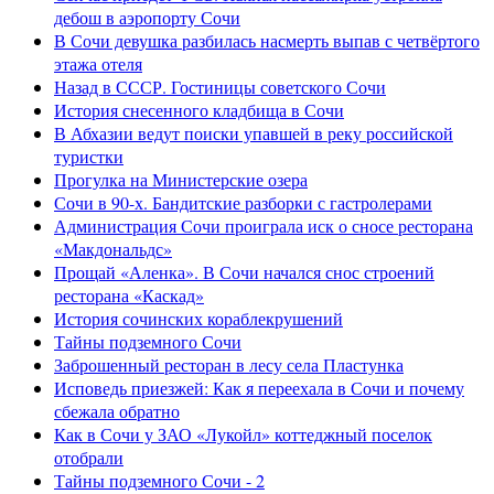
дебош в аэропорту Сочи
В Сочи девушка разбилась насмерть выпав с четвёртого
этажа отеля
Назад в СССР. Гостиницы советского Сочи
История снесенного кладбища в Сочи
В Абхазии ведут поиски упавшей в реку российской
туристки
Прогулка на Министерские озера
Сочи в 90-х. Бандитские разборки с гастролерами
Администрация Сочи проиграла иск о сносе ресторана
«Макдональдс»
Прощай «Аленка». В Сочи начался снос строений
ресторана «Каскад»
История сочинских кораблекрушений
Тайны подземного Сочи
Заброшенный ресторан в лесу села Пластунка
Исповедь приезжей: Как я переехала в Сочи и почему
сбежала обратно
Как в Сочи у ЗАО «Лукойл» коттеджный поселок
отобрали
Тайны подземного Сочи - 2