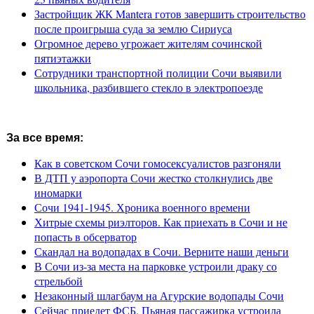
Застройщик ЖК Mantera готов завершить строительство
после проигрыша суда за землю Сириуса
Огромное дерево угрожает жителям сочинской
пятиэтажки
Сотрудники транспортной полиции Сочи выявили
школьника, разбившего стекло в электропоезде
За все время:
Как в советском Сочи гомосексуалистов разгоняли
В ДТП у аэропорта Сочи жестко столкнулись две
иномарки
Сочи 1941-1945. Хроника военного времени
Хитрые схемы риэлторов. Как приехать в Сочи и не
попасть в обсерватор
Скандал на водопадах в Сочи. Верните наши деньги
В Сочи из-за места на парковке устроили драку со
стрельбой
Незаконный шлагбаум на Агурские водопады Сочи
Сейчас приедет ФСБ. Пьяная пассажирка устроила