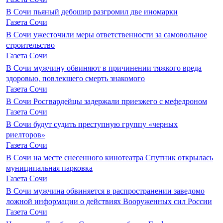
В Сочи пьяный дебошир разгромил две иномарки
Газета Сочи
В Сочи ужесточили меры ответственности за самовольное
строительство
Газета Сочи
В Сочи мужчину обвиняют в причинении тяжкого вреда
здоровью, повлекшего смерть знакомого
Газета Сочи
В Сочи Росгвардейцы задержали приезжего с мефедроном
Газета Сочи
В Сочи будут судить преступную группу «черных
риелторов»
Газета Сочи
В Сочи на месте снесенного кинотеатра Спутник открылась
муниципальная парковка
Газета Сочи
В Сочи мужчина обвиняется в распространении заведомо
ложной информации о действиях Вооруженных сил России
Газета Сочи