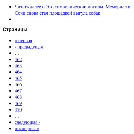
Читать далее
о Это символические могилы. Мемориал в
Сочи снова стал площадкой выгула собак
Страницы
« первая
‹ предыдущая
…
462
463
464
465
466
467
468
469
470
…
следующая ›
последняя »