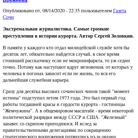
Брежнева
Опубликовано пт, 08/14/2020 - 22:35 пользователем
Газета
Сочи
Экстремальная журналистика. Самые громкие
преступления в истории курорта. Автор Сергей Золовкин.
В памяти у каждого кто отдал милицейской службе хотя бы
десяток лет, обязательно найдется случай, в свое время
стоивший рассказчику если не микроинфаркта, то уж седин
точно. Потому как наступают вдруг мгновения, от которых у
человека в погонах зависит если не жизнь, то вся его
дальнейшая служебная карьера.
Сразу для десятка высоких сочинских чинов такой "момент
истины" подступил летом 1973 года. Это был первый год
работы тогдашней красы и гордости курорта - гостиницы
"Жемчужина". А в общемировом масштабе - время некоторой
политической разрядки между СССР и США. "Железный"
занавес со скрипом приподнялся. И вслед за
правительственными делегациями по сокращению
стратегического вооружения потянулись из-за океана