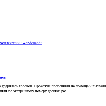
 развлечений “Wonderland”
енов
 ударилась головой. Прохожие поспешили на помощь и вызвали м
онили по экстренному номеру десятки раз…