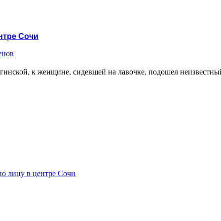
нтре Сочи
енов
агинской, к женщине, сидевшей на лавочке, подошел неизвестн
о лицу в центре Сочи