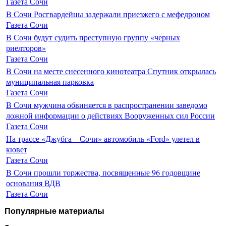
Газета Сочи
В Сочи Росгвардейцы задержали приезжего с мефедроном
Газета Сочи
В Сочи будут судить преступную группу «черных
риелторов»
Газета Сочи
В Сочи на месте снесенного кинотеатра Спутник открылась
муниципальная парковка
Газета Сочи
В Сочи мужчина обвиняется в распространении заведомо
ложной информации о действиях Вооруженных сил России
Газета Сочи
На трассе «Джубга – Сочи» автомобиль «Ford» улетел в
кювет
Газета Сочи
В Сочи прошли торжества, посвященные 96 годовщине
основания ВДВ
Газета Сочи
Популярные материалы