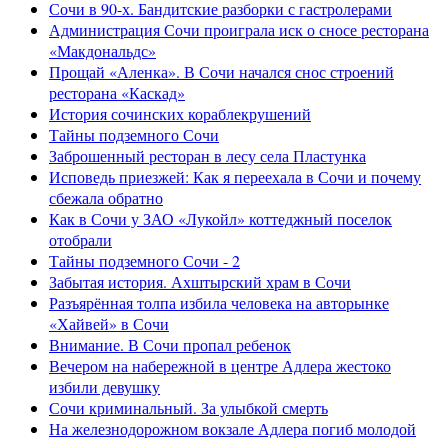
Сочи в 90-х. Бандитские разборки с гастролерами
Администрация Сочи проиграла иск о сносе ресторана
«Макдональдс»
Прощай «Аленка». В Сочи начался снос строений
ресторана «Каскад»
История сочинских кораблекрушений
Тайны подземного Сочи
Заброшенный ресторан в лесу села Пластунка
Исповедь приезжей: Как я переехала в Сочи и почему
сбежала обратно
Как в Сочи у ЗАО «Лукойл» коттеджный поселок
отобрали
Тайны подземного Сочи - 2
Забытая история. Ахштырский храм в Сочи
Разъярённая толпа избила человека на авторынке
«Хайвей» в Сочи
Внимание. В Сочи пропал ребенок
Вечером на набережной в центре Адлера жестоко
избили девушку
Сочи криминальный. За улыбкой смерть
На железнодорожном вокзале Адлера погиб молодой