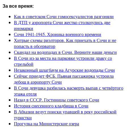
За все время:
Как в советском Сочи гомосексуалистов разгоняли
В ДТП у аэропорта Сочи жестко столкнулись две
иномарки
Сочи 1941-1945. Хроника военного времени
Хитрые схемы риэлторов. Как приехать в Сочи и не
попасть в обсерватор
Скандал на водопадах в Сочи. Верните наши деньги
В Сочи из-за места на парковке устроили драку со
стрельбой
Незаконный шлагбаум на Агурские водопады Сочи
Сейчас приедет ФСБ. Пьяная пассажирка устроила
дебош в аэропорту Сочи
В Сочи девушка разбилась насмерть выпав с четвёртого
этажа отеля
Назад в СССР. Гостиницы советского Сочи
История снесенного кладбища в Сочи
В Абхазии ведут поиски упавшей в реку российской
туристки
Прогулка на Министерские озера