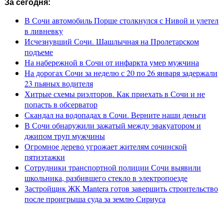
За сегодня:
В Сочи автомобиль Порше столкнулся с Нивой и улетел
в ливневку
Исчезнувший Сочи. Шашлычная на Пролетарском
подъеме
На набережной в Сочи от инфаркта умер мужчина
На дорогах Сочи за неделю с 20 по 26 января задержали
23 пьяных водителя
Хитрые схемы риэлторов. Как приехать в Сочи и не
попасть в обсерватор
Скандал на водопадах в Сочи. Верните наши деньги
В Сочи обнаружили зажатый между эвакуатором и
джипом труп мужчины
Огромное дерево угрожает жителям сочинской
пятиэтажки
Сотрудники транспортной полиции Сочи выявили
школьника, разбившего стекло в электропоезде
Застройщик ЖК Mantera готов завершить строительство
после проигрыша суда за землю Сириуса