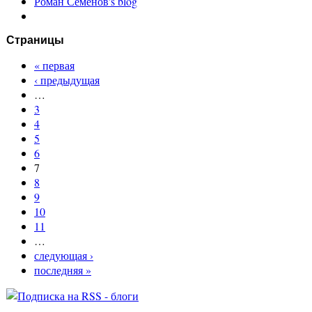
Роман Семенов's blog
Страницы
« первая
‹ предыдущая
…
3
4
5
6
7
8
9
10
11
…
следующая ›
последняя »