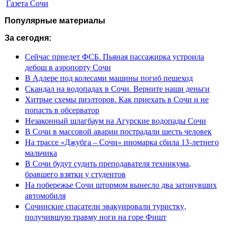
Газета Сочи
Популярные материалы
За сегодня:
Сейчас приедет ФСБ. Пьяная пассажирка устроила
дебош в аэропорту Сочи
В Адлере под колесами машины погиб пешеход
Скандал на водопадах в Сочи. Верните наши деньги
Хитрые схемы риэлторов. Как приехать в Сочи и не
попасть в обсерватор
Незаконный шлагбаум на Агурские водопады Сочи
В Сочи в массовой аварии пострадали шесть человек
На трассе «Джубга – Сочи» иномарка сбила 13-летнего
мальчика
В Сочи будут судить преподавателя техникума,
бравшего взятки у студентов
На побережье Сочи штормом вынесло два затонувших
автомобиля
Сочинские спасатели эвакуировали туристку,
получившую травму ноги на горе Фишт