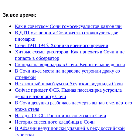
За все время:
Как в советском Сочи гомосексуалистов разгоняли
В ДТП у аэропорта Сочи жестко столкнулись две
иномарки
Сочи 1941-1945. Хроника военного времени
Хитрые схемы риэлторов. Как приехать в Сочи и не
попасть в обсерватор
Скандал на водопадах в Сочи. Верните наши деньги
В Сочи из-за места на парковке устроили драку со
стрельбой
Незаконный шлагбаум на Агурские водопады Сочи
Сейчас приедет ФСБ. Пьяная пассажирка устроила
дебош в аэропорту Сочи
В Сочи девушка разбилась насмерть выпав с четвёртого
этажа отеля
Назад в СССР. Гостиницы советского Сочи
История снесенного кладбища в Сочи
В Абхазии ведут поиски упавшей в реку российской
туристки