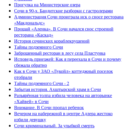
Прогулка на Министерские озера
Сочи в 90-х. Бандитские разборки с гастролерами
Администрация Сочи проиграла иск о сносе ресторана
«Макдональдс»
Прощай «Аленка». В Сочи начался снос строений
ресторана «Каскад»
История сочинских кораблекрушений
Тайны подземного Сочи
Заброшенный ресторан в лесу села Пластунка
Исповедь приезжей: Как я переехала в Сочи и почему
сбежала обратно
Как в Сочи у ЗАО «Лукойл» коттеджный поселок
отобрали
Тайны подземного Сочи - 2
Забытая история. Ахштырский храм в Сочи
Разъярённая толпа избила человека на авторынке
«Хайвей» в Сочи
Внимание. В Сочи пропал ребенок
Вечером на набережной в центре Адлера жестоко
избили девушку
Сочи криминальный. За улыбкой смерть