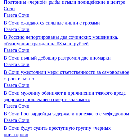
Полтонны «черной» рыбы изъяли полицейские в центре
Сочи
Газета Сочи
В Сочи ожидаются сильные ливни с грозами
Газета Сочи
В Россию депортированы два сочинских мошенника,
обманувшие граждан на 88 млн. рублей
Газета Сочи
В Сочи пьяный дебошир разгромил две иномарки
Газета Сочи
В Сочи ужесточили меры ответственности за самовольное
строительство
Газета Сочи
В Сочи мужчину обвиняют в причинении тяжкого вреда
здоровью, повлекшего смерть знакомого
Газета Сочи
В Сочи Росгвардейцы задержали приезжего с мефедроном
Газета Сочи
В Сочи будут судить преступную группу «черных
риелторов»