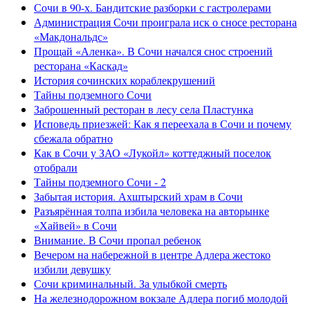
Сочи в 90-х. Бандитские разборки с гастролерами
Администрация Сочи проиграла иск о сносе ресторана
«Макдональдс»
Прощай «Аленка». В Сочи начался снос строений
ресторана «Каскад»
История сочинских кораблекрушений
Тайны подземного Сочи
Заброшенный ресторан в лесу села Пластунка
Исповедь приезжей: Как я переехала в Сочи и почему
сбежала обратно
Как в Сочи у ЗАО «Лукойл» коттеджный поселок
отобрали
Тайны подземного Сочи - 2
Забытая история. Ахштырский храм в Сочи
Разъярённая толпа избила человека на авторынке
«Хайвей» в Сочи
Внимание. В Сочи пропал ребенок
Вечером на набережной в центре Адлера жестоко
избили девушку
Сочи криминальный. За улыбкой смерть
На железнодорожном вокзале Адлера погиб молодой