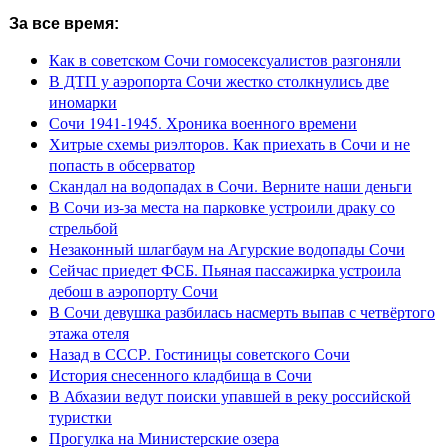
За все время:
Как в советском Сочи гомосексуалистов разгоняли
В ДТП у аэропорта Сочи жестко столкнулись две
иномарки
Сочи 1941-1945. Хроника военного времени
Хитрые схемы риэлторов. Как приехать в Сочи и не
попасть в обсерватор
Скандал на водопадах в Сочи. Верните наши деньги
В Сочи из-за места на парковке устроили драку со
стрельбой
Незаконный шлагбаум на Агурские водопады Сочи
Сейчас приедет ФСБ. Пьяная пассажирка устроила
дебош в аэропорту Сочи
В Сочи девушка разбилась насмерть выпав с четвёртого
этажа отеля
Назад в СССР. Гостиницы советского Сочи
История снесенного кладбища в Сочи
В Абхазии ведут поиски упавшей в реку российской
туристки
Прогулка на Министерские озера