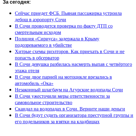
За сегодня:
Сейчас приедет ФСБ. Пьяная пассажирка устроила
дебош в аэропорту Сочи
В Сочи проводится проверка по факту ДТП со
смертельным исходом
Полиция «Сириуса» задержала в Крыму
подозреваемого в убийстве
Хитрые схемы риэлторов. Как приехать в Сочи и не
попасть в обсерватор
В Сочи девушка разбилась насмерть выпав с четвёртого
этажа отеля
В Сочи двое парней на мотоцикле врезались в
автомобиль «Ока»
Незаконный шлагбаум на Агурские водопады Сочи
В Сочи ужесточили меры ответственности за
самовольное строительство
Скандал на водопадах в Сочи. Верните наши деньги
В Сочи будут судить организатора преступной группы и
его подельников за взятки на кладбищах