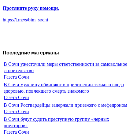
Протяните руку помощи.
https://t.me/s/bim_sochi
Последние материалы
В Сочи ужесточили меры ответственности за самовольное
строительство
Газета Сочи
В Сочи мужчину обвиняют в причинении тяжкого вреда
здоровью, повлекшего смерть знакомого
Газета Сочи
В Сочи Росгвардейцы задержали приезжего с мефедроном
Газета Сочи
В Сочи будут судить преступную группу «черных
риелторов»
Газета Сочи