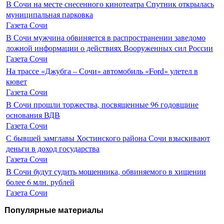
В Сочи на месте снесенного кинотеатра Спутник открылась
муниципальная парковка
Газета Сочи
В Сочи мужчина обвиняется в распространении заведомо
ложной информации о действиях Вооруженных сил России
Газета Сочи
На трассе «Джубга – Сочи» автомобиль «Ford» улетел в
кювет
Газета Сочи
В Сочи прошли торжества, посвященные 96 годовщине
основания ВДВ
Газета Сочи
С бывшей замглавы Хостинского района Сочи взыскивают
деньги в доход государства
Газета Сочи
В Сочи будут судить мошенника, обвиняемого в хищении
более 6 млн. рублей
Газета Сочи
Популярные материалы