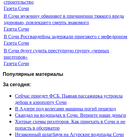
строительство
Газета Сочи
В Сочи мужчину обвиняют в причинении тяжкого вреда
здоровью, повлекшего смерть знакомого
Газета Сочи
В Сочи Росгвардейцы задержали приезжего с мефедроном
Газета Сочи
В Сочи будут судить преступную группу «черных
риелторов»
Газета Сочи
Популярные материалы
За сегодня:
Сейчас приедет ФСБ. Пьяная пассажирка устроила
дебош в аэропорту Сочи
В Адлере под колесами машины погиб пешеход
Скандал на водопадах в Сочи. Верните наши деньги
Хитрые схемы риэлторов. Как приехать в Сочи и не
попасть в обсерватор
Незаконный шлагбаум на Агурские водопады Сочи