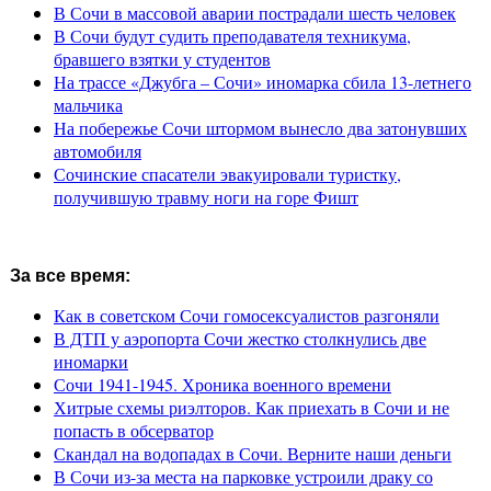
В Сочи в массовой аварии пострадали шесть человек
В Сочи будут судить преподавателя техникума,
бравшего взятки у студентов
На трассе «Джубга – Сочи» иномарка сбила 13-летнего
мальчика
На побережье Сочи штормом вынесло два затонувших
автомобиля
Сочинские спасатели эвакуировали туристку,
получившую травму ноги на горе Фишт
За все время:
Как в советском Сочи гомосексуалистов разгоняли
В ДТП у аэропорта Сочи жестко столкнулись две
иномарки
Сочи 1941-1945. Хроника военного времени
Хитрые схемы риэлторов. Как приехать в Сочи и не
попасть в обсерватор
Скандал на водопадах в Сочи. Верните наши деньги
В Сочи из-за места на парковке устроили драку со