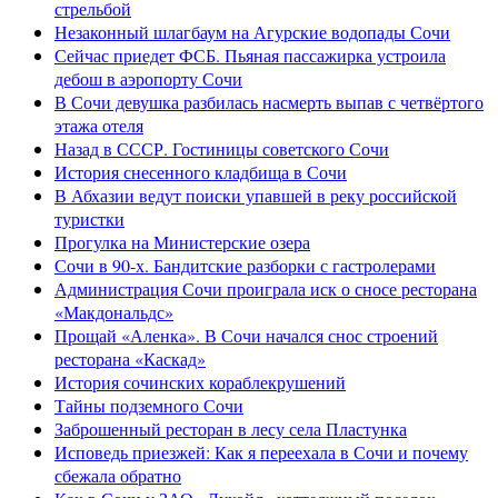
стрельбой
Незаконный шлагбаум на Агурские водопады Сочи
Сейчас приедет ФСБ. Пьяная пассажирка устроила
дебош в аэропорту Сочи
В Сочи девушка разбилась насмерть выпав с четвёртого
этажа отеля
Назад в СССР. Гостиницы советского Сочи
История снесенного кладбища в Сочи
В Абхазии ведут поиски упавшей в реку российской
туристки
Прогулка на Министерские озера
Сочи в 90-х. Бандитские разборки с гастролерами
Администрация Сочи проиграла иск о сносе ресторана
«Макдональдс»
Прощай «Аленка». В Сочи начался снос строений
ресторана «Каскад»
История сочинских кораблекрушений
Тайны подземного Сочи
Заброшенный ресторан в лесу села Пластунка
Исповедь приезжей: Как я переехала в Сочи и почему
сбежала обратно