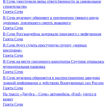
В Сочи ужесточили меры ответственности за самовольное
строительство
Газета Сочи
В Сочи мужчину обвиняют в причинении тяжкого вреда
здоровью, повлекшего смерть знакомого
Газета Сочи
В Сочи Росгвардейцы задержали приезжего с мефедроном
Газета Сочи
В Сочи будут судить преступную группу «черных
риелторов»
Газета Сочи
В Сочи на месте снесенного кинотеатра Спутник открылась
муниципальная парковка
Газета Сочи
В Сочи мужчина обвиняется в распространении заведомо
ложной информации о действиях Вооруженных сил России
Газета Сочи
На трассе «Джубга – Сочи» автомобиль «Ford» улетел в
кювет
Газета Сочи