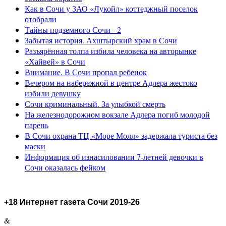
Как в Сочи у ЗАО «Лукойл» коттеджный поселок
отобрали
Тайны подземного Сочи - 2
Забытая история. Ахштырский храм в Сочи
Разъярённая толпа избила человека на авторынке
«Хайвей» в Сочи
Внимание. В Сочи пропал ребенок
Вечером на набережной в центре Адлера жестоко
избили девушку
Сочи криминальный. За улыбкой смерть
На железнодорожном вокзале Адлера погиб молодой
парень
В Сочи охрана ТЦ «Море Молл» задержала туриста без
маски
Информация об изнасиловании 7-летней девочки в
Сочи оказалась фейком
+18 Интернет газета Сочи 2019-26
&