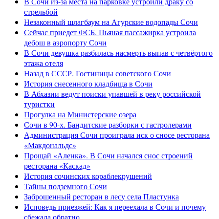
В Сочи из-за места на парковке устроили драку со
стрельбой
Незаконный шлагбаум на Агурские водопады Сочи
Сейчас приедет ФСБ. Пьяная пассажирка устроила
дебош в аэропорту Сочи
В Сочи девушка разбилась насмерть выпав с четвёртого
этажа отеля
Назад в СССР. Гостиницы советского Сочи
История снесенного кладбища в Сочи
В Абхазии ведут поиски упавшей в реку российской
туристки
Прогулка на Министерские озера
Сочи в 90-х. Бандитские разборки с гастролерами
Администрация Сочи проиграла иск о сносе ресторана
«Макдональдс»
Прощай «Аленка». В Сочи начался снос строений
ресторана «Каскад»
История сочинских кораблекрушений
Тайны подземного Сочи
Заброшенный ресторан в лесу села Пластунка
Исповедь приезжей: Как я переехала в Сочи и почему
сбежала обратно