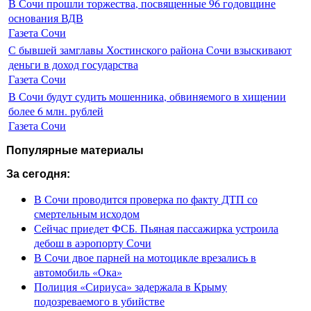
В Сочи прошли торжества, посвященные 96 годовщине
основания ВДВ
Газета Сочи
С бывшей замглавы Хостинского района Сочи взыскивают
деньги в доход государства
Газета Сочи
В Сочи будут судить мошенника, обвиняемого в хищении
более 6 млн. рублей
Газета Сочи
Популярные материалы
За сегодня:
В Сочи проводится проверка по факту ДТП со
смертельным исходом
Сейчас приедет ФСБ. Пьяная пассажирка устроила
дебош в аэропорту Сочи
В Сочи двое парней на мотоцикле врезались в
автомобиль «Ока»
Полиция «Сириуса» задержала в Крыму
подозреваемого в убийстве