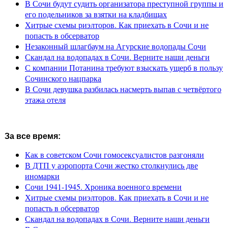
В Сочи будут судить организатора преступной группы и
его подельников за взятки на кладбищах
Хитрые схемы риэлторов. Как приехать в Сочи и не
попасть в обсерватор
Незаконный шлагбаум на Агурские водопады Сочи
Скандал на водопадах в Сочи. Верните наши деньги
С компании Потанина требуют взыскать ущерб в пользу
Сочинского нацпарка
В Сочи девушка разбилась насмерть выпав с четвёртого
этажа отеля
За все время:
Как в советском Сочи гомосексуалистов разгоняли
В ДТП у аэропорта Сочи жестко столкнулись две
иномарки
Сочи 1941-1945. Хроника военного времени
Хитрые схемы риэлторов. Как приехать в Сочи и не
попасть в обсерватор
Скандал на водопадах в Сочи. Верните наши деньги