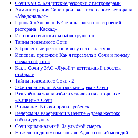
Сочи в 90-х. Бандитские разборки с гастролерами
Администрация Сочи проиграла иск о сносе ресторана
«Макдональдс»
Прощай «Аленка». В Сочи начался снос строений
ресторана «Каскад»
История сочинских кораблекрушений
Тайны подземного Сочи
Заброшенный ресторан в лесу села Пластунка
Исповедь приезжей: Как я переехала в Сочи и почему
сбежала обратно
Как в Сочи у ЗАО «Лукойл» коттеджный поселок
отобрали
Тайны подземного Сочи - 2
Забытая история. Ахштырский храм в Сочи
Разъярённая толпа избила человека на авторынке
«Хайвей» в Сочи
Внимание. В Сочи пропал ребенок
Вечером на набережной в центре Адлера жестоко
избили девушку
Сочи криминальный. За улыбкой смерть
На железнодорожном вокзале Адлера погиб молодой