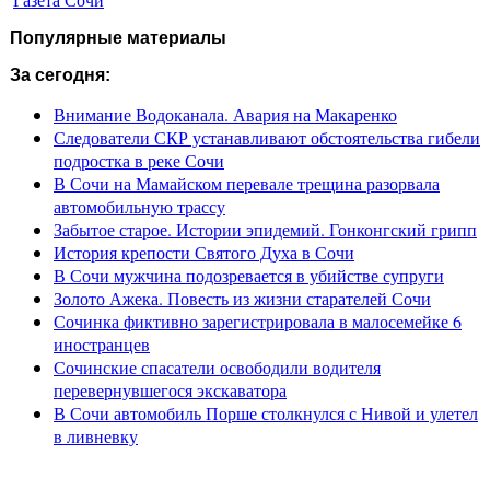
Популярные материалы
За сегодня:
Внимание Водоканала. Авария на Макаренко
Следователи СКР устанавливают обстоятельства гибели
подростка в реке Сочи
В Сочи на Мамайском перевале трещина разорвала
автомобильную трассу
Забытое старое. Истории эпидемий. Гонконгский грипп
История крепости Святого Духа в Сочи
В Сочи мужчина подозревается в убийстве супруги
Золото Ажека. Повесть из жизни старателей Сочи
Сочинка фиктивно зарегистрировала в малосемейке 6
иностранцев
Сочинские спасатели освободили водителя
перевернувшегося экскаватора
В Сочи автомобиль Порше столкнулся с Нивой и улетел
в ливневку