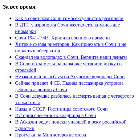
За все время:
Как в советском Сочи гомосексуалистов разгоняли
В ДТП у аэропорта Сочи жестко столкнулись две
иномарки
Сочи 1941-1945. Хроника военного времени
Хитрые схемы риэлторов. Как приехать в Сочи и не
попасть в обсерватор
Скандал на водопадах в Сочи. Верните наши деньги
В Сочи из-за места на парковке устроили драку со
стрельбой
Незаконный шлагбаум на Агурские водопады Сочи
Сейчас приедет ФСБ. Пьяная пассажирка устроила
дебош в аэропорту Сочи
В Сочи девушка разбилась насмерть выпав с четвёртого
этажа отеля
Назад в СССР. Гостиницы советского Сочи
История снесенного кладбища в Сочи
В Абхазии ведут поиски упавшей в реку российской
туристки
Прогулка на Министерские озера