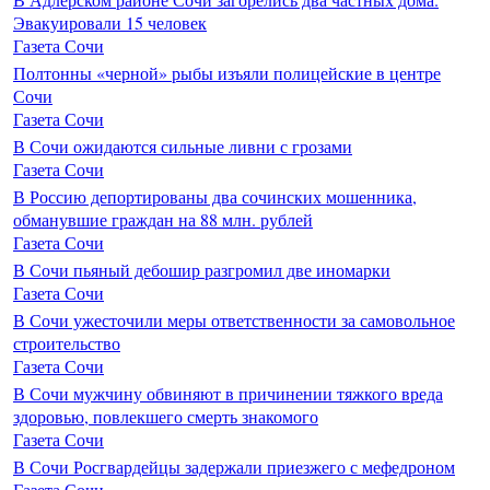
Эвакуировали 15 человек
Газета Сочи
Полтонны «черной» рыбы изъяли полицейские в центре
Сочи
Газета Сочи
В Сочи ожидаются сильные ливни с грозами
Газета Сочи
В Россию депортированы два сочинских мошенника,
обманувшие граждан на 88 млн. рублей
Газета Сочи
В Сочи пьяный дебошир разгромил две иномарки
Газета Сочи
В Сочи ужесточили меры ответственности за самовольное
строительство
Газета Сочи
В Сочи мужчину обвиняют в причинении тяжкого вреда
здоровью, повлекшего смерть знакомого
Газета Сочи
В Сочи Росгвардейцы задержали приезжего с мефедроном
Газета Сочи