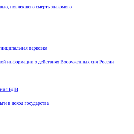
вью, повлекшего смерть знакомого
униципальная парковка
ной информации о действиях Вооруженных сил России
ания ВДВ
ги в доход государства