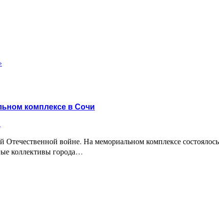
»
льном комплексе в Сочи
и
й Отечественной войне. На мемориальном комплексе состоялос
ные коллективы города…