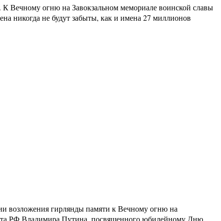
. К Вечному огню на Завокзальном мемориале воинской славы
ена никогда не будут забыты, как и имена 27 миллионов
нии возложения гирлянды памяти к Вечному огню на
ента РФ Владимира Путина, посвященного юбилейному Дню