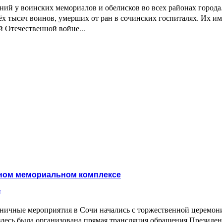
ний у воинских мемориалов и обелисков во всех районах города
х тысяч воинов, умерших от ран в сочинских госпиталях. Их им
й Отечественной войне...
ьном мемориальном комплексе
и
дничные мероприятия в Сочи начались с торжественной церемо
здесь была организована прямая трансляция обращения Презид