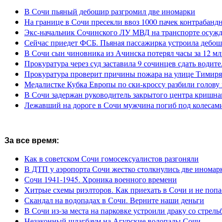
В Сочи пьяный дебошир разгромил две иномарки
На границе в Сочи пресекли ввоз 1000 пачек контрабанд
Экс-начальник Сочинского ЛУ МВД на транспорте осужде
Сейчас приедет ФСБ. Пьяная пассажирка устроила дебош
В Сочи сын чиновника из Ачинска потерял часы за 12 мл
Прокуратура через суд заставила 9 сочинцев сдать водите
Прокуратура проверит причины пожара на улице Тимиря
Медалистке Кубка Европы по ски-кроссу разбили голову 
В Сочи задержан руководитель закрытого центра кришна
Лежавший на дороге в Сочи мужчина погиб под колесам
За все время:
Как в советском Сочи гомосексуалистов разгоняли
В ДТП у аэропорта Сочи жестко столкнулись две иномар
Сочи 1941-1945. Хроника военного времени
Хитрые схемы риэлторов. Как приехать в Сочи и не попа
Скандал на водопадах в Сочи. Верните наши деньги
В Сочи из-за места на парковке устроили драку со стрель
Незаконный шлагбаум на Агурские водопады Сочи