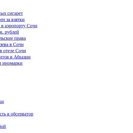
ных сигарет
н за взятки
 в аэропорту Сочи
н. рублей
льские права
зева в Сочи
в отеле Сочи
итов в Абхазии
и иномарки
ки
сть в обсерватор
бой