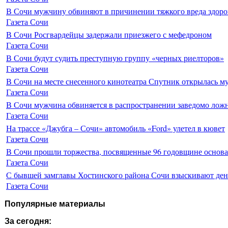
В Сочи мужчину обвиняют в причинении тяжкого вреда здоро
Газета Сочи
В Сочи Росгвардейцы задержали приезжего с мефедроном
Газета Сочи
В Сочи будут судить преступную группу «черных риелторов»
Газета Сочи
В Сочи на месте снесенного кинотеатра Спутник открылась м
Газета Сочи
В Сочи мужчина обвиняется в распространении заведомо лож
Газета Сочи
На трассе «Джубга – Сочи» автомобиль «Ford» улетел в кювет
Газета Сочи
В Сочи прошли торжества, посвященные 96 годовщине основ
Газета Сочи
С бывшей замглавы Хостинского района Сочи взыскивают день
Газета Сочи
Популярные материалы
За сегодня: