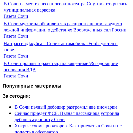
В Сочи на месте снесенного кинотеатра Спутник открылась
муниципальная парковка
Газета Сочи
В Сочи мужчина обвиняется в распространении заведомо
ложной информации о действиях Вооруженных сил России
Газета Сочи
На трассе «Джубга – Сочи» автомобиль «Ford» улетел в
кювет
Газета Сочи
В Сочи прошли торжества, посвященные 96 годовщине
основания ВДВ
Газета Сочи
Популярные материалы
За сегодня:
В Сочи пьяный дебошир разгромил две иномарки
Сейчас приедет ФСБ. Пьяная пассажирка устроила
дебош в аэропорту Сочи
Хитрые схемы риэлторов. Как приехать в Сочи и не
попасть в обсерватор