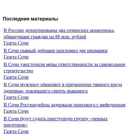
Последние материалы
В Россию депортированы два сочинских мошенника,
обманувшие граждан на 88 млн. рублей
Газета Сочи
В Сочи пьяный дебошир разгромил две иномарки
Газета Сочи
В Сочи ужесточили меры ответственности за самовольное
строительство
Газета Сочи
В Сочи мужчину обвиняют в причинении тяжкого вреда
здоровью, повлекшего смерть знакомого
Газета Сочи
В Сочи Росгвардейцы задержали приезжего с мефедроном
Газета Сочи
В Сочи будут судить преступную группу «черных
риелторов»
Газета Сочи