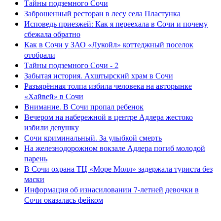
Тайны подземного Сочи
Заброшенный ресторан в лесу села Пластунка
Исповедь приезжей: Как я переехала в Сочи и почему
сбежала обратно
Как в Сочи у ЗАО «Лукойл» коттеджный поселок
отобрали
Тайны подземного Сочи - 2
Забытая история. Ахштырский храм в Сочи
Разъярённая толпа избила человека на авторынке
«Хайвей» в Сочи
Внимание. В Сочи пропал ребенок
Вечером на набережной в центре Адлера жестоко
избили девушку
Сочи криминальный. За улыбкой смерть
На железнодорожном вокзале Адлера погиб молодой
парень
В Сочи охрана ТЦ «Море Молл» задержала туриста без
маски
Информация об изнасиловании 7-летней девочки в
Сочи оказалась фейком