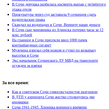
В Сочи девушка разбилась насмерть выпав с четвёртого
этажа отеля
Прокуратура через суд заставила 9 сочинцев сдать
водительские права
Скандал на водопадах в Сочи. Верните наши деньги
В Сочи сын чиновника из Ачинска потерял часы за 12
млн. рублей
На границе в Сочи пресекли ввоз 1000 пачек
контрабандных сигарет
Мужчина изрезал себя ножом и гулял по козырьку
высотки в Сочи
Экс-начальник Сочинского ЛУ МВД на транспорте
осужден за взятки
За все время:
Как в советском Сочи гомосексуалистов разгоняли
В ДТП у аэропорта Сочи жестко столкнулись две
иномарки
Сочи 1941-1945. Хроника военного времени