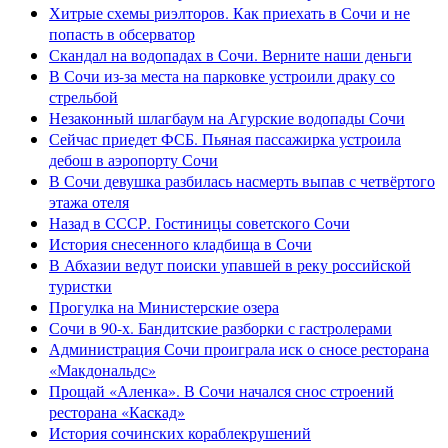
Хитрые схемы риэлторов. Как приехать в Сочи и не
попасть в обсерватор
Скандал на водопадах в Сочи. Верните наши деньги
В Сочи из-за места на парковке устроили драку со
стрельбой
Незаконный шлагбаум на Агурские водопады Сочи
Сейчас приедет ФСБ. Пьяная пассажирка устроила
дебош в аэропорту Сочи
В Сочи девушка разбилась насмерть выпав с четвёртого
этажа отеля
Назад в СССР. Гостиницы советского Сочи
История снесенного кладбища в Сочи
В Абхазии ведут поиски упавшей в реку российской
туристки
Прогулка на Министерские озера
Сочи в 90-х. Бандитские разборки с гастролерами
Администрация Сочи проиграла иск о сносе ресторана
«Макдональдс»
Прощай «Аленка». В Сочи начался снос строений
ресторана «Каскад»
История сочинских кораблекрушений