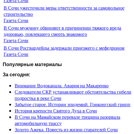
Газета Сочи
В Сочи ужесточили меры ответственности за самовольное
строительство
Газета Сочи
В Сочи мужчину обвиняют в причинении тяжкого вреда
здоровью, повлекшего смерть знакомого
Газета Сочи
В Сочи Росгвардейцы задержали приезжего с мефедроном
Газета Сочи
Популярные материалы
За сегодня:
Внимание Водоканала. Авария на Макаренко
Следователи СКР устанавливают обстоятельства гибели
подростка в реке Сочи
Забытое старое. Истории эпидемий. Гонконгский грипп
История крепости Святого Духа в Сочи
В Сочи на Мамайском перевале трещина разорвала
автомобильную трассу
Золото Ажека. Повесть из жизни старателей Сочи