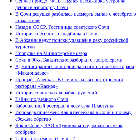
Сейчас приедет ФСБ. Пьяная пассажирка устроила
дебош в аэропорту Сочи
В Сочи девушка разбилась насмерть выпав с четвёртого
этажа отеля
Назад в СССР. Гостиницы советского Сочи
История снесенного кладбища в Сочи
В Абхазии ведут поиски упавшей в реку российской
туристки
Прогулка на Министерские озера
Сочи в 90-х. Бандитские разборки с гастролерами
Администрация Сочи проиграла иск о сносе ресторана
«Макдональдс»
Прощай «Аленка». В Сочи начался снос строений
ресторана «Каскад»
История сочинских кораблекрушений
Тайны подземного Сочи
Заброшенный ресторан в лесу села Пластунка
Исповедь приезжей: Как я переехала в Сочи и почему
сбежала обратно
Как в Сочи у ЗАО «Лукойл» коттеджный поселок
отобрали
Тайны подземного Сочи - 2