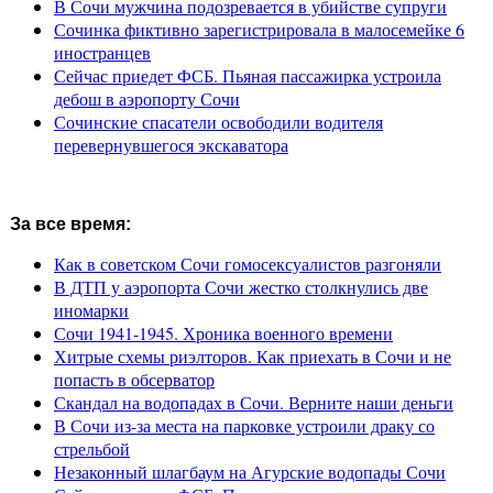
В Сочи мужчина подозревается в убийстве супруги
Сочинка фиктивно зарегистрировала в малосемейке 6
иностранцев
Сейчас приедет ФСБ. Пьяная пассажирка устроила
дебош в аэропорту Сочи
Сочинские спасатели освободили водителя
перевернувшегося экскаватора
За все время:
Как в советском Сочи гомосексуалистов разгоняли
В ДТП у аэропорта Сочи жестко столкнулись две
иномарки
Сочи 1941-1945. Хроника военного времени
Хитрые схемы риэлторов. Как приехать в Сочи и не
попасть в обсерватор
Скандал на водопадах в Сочи. Верните наши деньги
В Сочи из-за места на парковке устроили драку со
стрельбой
Незаконный шлагбаум на Агурские водопады Сочи