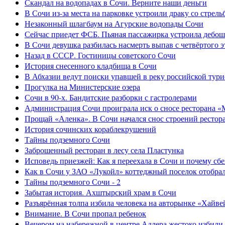
Скандал на водопадах в Сочи. Верните наши деньги
В Сочи из-за места на парковке устроили драку со стрель
Незаконный шлагбаум на Агурские водопады Сочи
Сейчас приедет ФСБ. Пьяная пассажирка устроила дебош
В Сочи девушка разбилась насмерть выпав с четвёртого э
Назад в СССР. Гостиницы советского Сочи
История снесенного кладбища в Сочи
В Абхазии ведут поиски упавшей в реку российской тури
Прогулка на Министерские озера
Сочи в 90-х. Бандитские разборки с гастролерами
Администрация Сочи проиграла иск о сносе ресторана «
Прощай «Аленка». В Сочи начался снос строений рестор
История сочинских кораблекрушений
Тайны подземного Сочи
Заброшенный ресторан в лесу села Пластунка
Исповедь приезжей: Как я переехала в Сочи и почему сб
Как в Сочи у ЗАО «Лукойл» коттеджный поселок отобра
Тайны подземного Сочи - 2
Забытая история. Ахштырский храм в Сочи
Разъярённая толпа избила человека на авторынке «Хайве
Внимание. В Сочи пропал ребенок
Вечером на набережной в центре Адлера жестоко избили