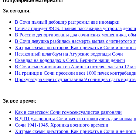
Популярные материалы
За сегодня:
В Сочи пьяный дебошир разгромил две иномарки
Сейчас приедет ФСБ. Пьяная пассажирка устроила дебош
В Россию депортированы два сочинских мошенника, обм
В Сочи девушка разбилась насмерть выпав с четвёртого э
Хитрые схемы риэлторов. Как приехать в Сочи и не попа
Незаконный шлагбаум на Агурские водопады Сочи
Скандал на водопадах в Сочи. Верните наши деньги
В Сочи сын чиновника из Ачинска потерял часы за 12 мл
На границе в Сочи пресекли ввоз 1000 пачек контрабанд
Прокуратура через суд заставила 9 сочинцев сдать водите
За все время:
Как в советском Сочи гомосексуалистов разгоняли
В ДТП у аэропорта Сочи жестко столкнулись две иномар
Сочи 1941-1945. Хроника военного времени
Хитрые схемы риэлторов. Как приехать в Сочи и не попа