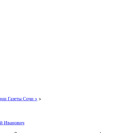
ции Газеты Сочи >
>
й Иванович