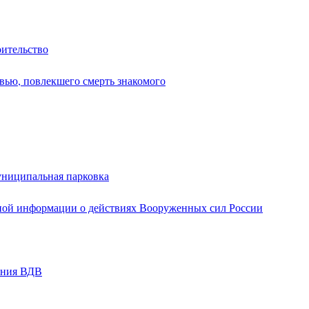
оительство
вью, повлекшего смерть знакомого
униципальная парковка
ной информации о действиях Вооруженных сил России
ания ВДВ