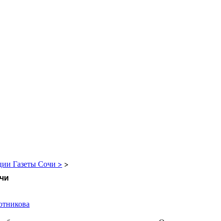
ции Газеты Сочи >
>
чи
отникова