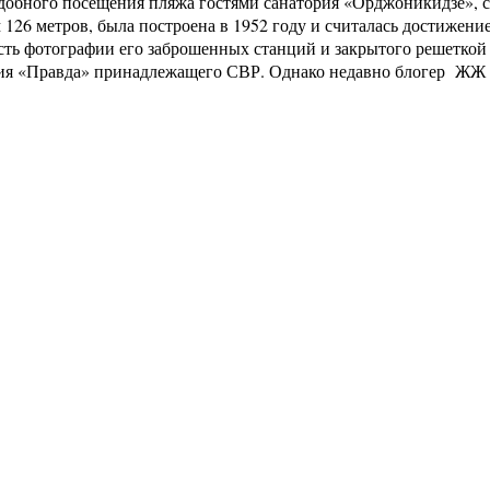
 удобного посещения пляжа гостями санатория «Орджоникидзе», 
126 метров, была построена в 1952 году и считалась достижени
 есть фотографии его заброшенных станций и закрытого решеткой
рия «Правда» принадлежащего СВР. Однако недавно блогер ЖЖ L