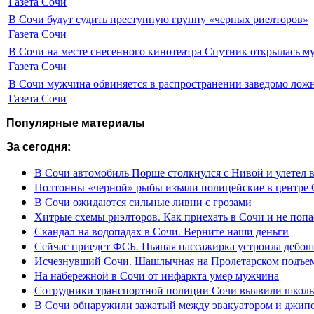
Газета Сочи
В Сочи будут судить преступную группу «черных риелторов»
Газета Сочи
В Сочи на месте снесенного кинотеатра Спутник открылась м
Газета Сочи
В Сочи мужчина обвиняется в распространении заведомо лож
Газета Сочи
Популярные материалы
За сегодня:
В Сочи автомобиль Порше столкнулся с Нивой и улетел 
Полтонны «черной» рыбы изъяли полицейские в центре
В Сочи ожидаются сильные ливни с грозами
Хитрые схемы риэлторов. Как приехать в Сочи и не попа
Скандал на водопадах в Сочи. Верните наши деньги
Сейчас приедет ФСБ. Пьяная пассажирка устроила дебош
Исчезнувший Сочи. Шашлычная на Пролетарском подъе
На набережной в Сочи от инфаркта умер мужчина
Сотрудники транспортной полиции Сочи выявили школьн
В Сочи обнаружили зажатый между эвакуатором и джип