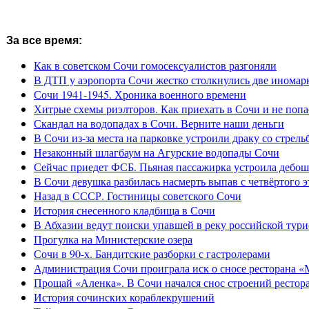
За все время:
Как в советском Сочи гомосексуалистов разгоняли
В ДТП у аэропорта Сочи жестко столкнулись две иномар
Сочи 1941-1945. Хроника военного времени
Хитрые схемы риэлторов. Как приехать в Сочи и не попа
Скандал на водопадах в Сочи. Верните наши деньги
В Сочи из-за места на парковке устроили драку со стрель
Незаконный шлагбаум на Агурские водопады Сочи
Сейчас приедет ФСБ. Пьяная пассажирка устроила дебош
В Сочи девушка разбилась насмерть выпав с четвёртого э
Назад в СССР. Гостиницы советского Сочи
История снесенного кладбища в Сочи
В Абхазии ведут поиски упавшей в реку российской тури
Прогулка на Министерские озера
Сочи в 90-х. Бандитские разборки с гастролерами
Администрация Сочи проиграла иск о сносе ресторана «
Прощай «Аленка». В Сочи начался снос строений рестор
История сочинских кораблекрушений