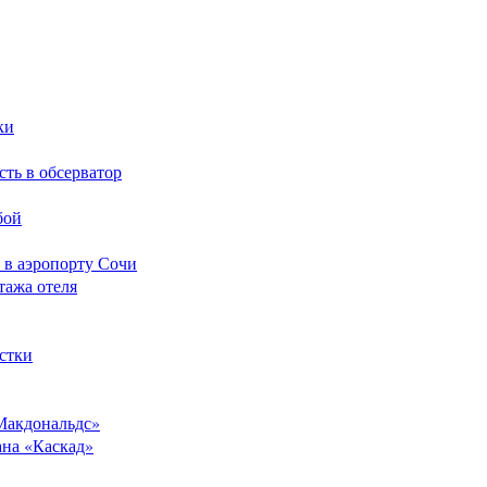
ки
сть в обсерватор
бой
 в аэропорту Сочи
тажа отеля
стки
Макдональдс»
ана «Каскад»