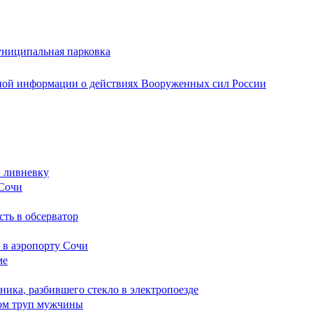
униципальная парковка
ной информации о действиях Вооруженных сил России
в ливневку
 Сочи
сть в обсерватор
 в аэропорту Сочи
ме
ика, разбившего стекло в электропоезде
ом труп мужчины