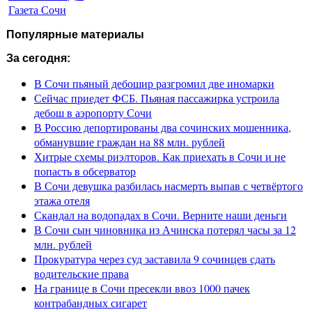
Газета Сочи
Популярные материалы
За сегодня:
В Сочи пьяный дебошир разгромил две иномарки
Сейчас приедет ФСБ. Пьяная пассажирка устроила
дебош в аэропорту Сочи
В Россию депортированы два сочинских мошенника,
обманувшие граждан на 88 млн. рублей
Хитрые схемы риэлторов. Как приехать в Сочи и не
попасть в обсерватор
В Сочи девушка разбилась насмерть выпав с четвёртого
этажа отеля
Скандал на водопадах в Сочи. Верните наши деньги
В Сочи сын чиновника из Ачинска потерял часы за 12
млн. рублей
Прокуратура через суд заставила 9 сочинцев сдать
водительские права
На границе в Сочи пресекли ввоз 1000 пачек
контрабандных сигарет