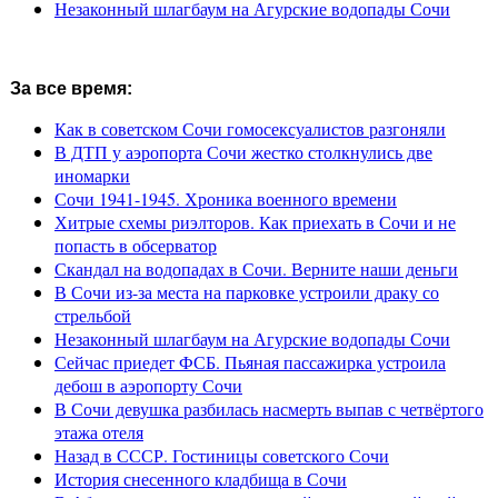
Незаконный шлагбаум на Агурские водопады Сочи
За все время:
Как в советском Сочи гомосексуалистов разгоняли
В ДТП у аэропорта Сочи жестко столкнулись две
иномарки
Сочи 1941-1945. Хроника военного времени
Хитрые схемы риэлторов. Как приехать в Сочи и не
попасть в обсерватор
Скандал на водопадах в Сочи. Верните наши деньги
В Сочи из-за места на парковке устроили драку со
стрельбой
Незаконный шлагбаум на Агурские водопады Сочи
Сейчас приедет ФСБ. Пьяная пассажирка устроила
дебош в аэропорту Сочи
В Сочи девушка разбилась насмерть выпав с четвёртого
этажа отеля
Назад в СССР. Гостиницы советского Сочи
История снесенного кладбища в Сочи