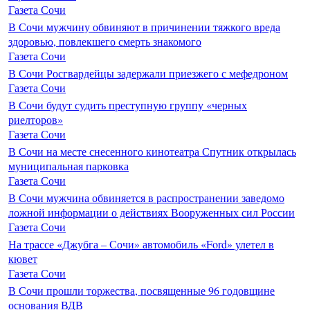
Газета Сочи
В Сочи мужчину обвиняют в причинении тяжкого вреда
здоровью, повлекшего смерть знакомого
Газета Сочи
В Сочи Росгвардейцы задержали приезжего с мефедроном
Газета Сочи
В Сочи будут судить преступную группу «черных
риелторов»
Газета Сочи
В Сочи на месте снесенного кинотеатра Спутник открылась
муниципальная парковка
Газета Сочи
В Сочи мужчина обвиняется в распространении заведомо
ложной информации о действиях Вооруженных сил России
Газета Сочи
На трассе «Джубга – Сочи» автомобиль «Ford» улетел в
кювет
Газета Сочи
В Сочи прошли торжества, посвященные 96 годовщине
основания ВДВ