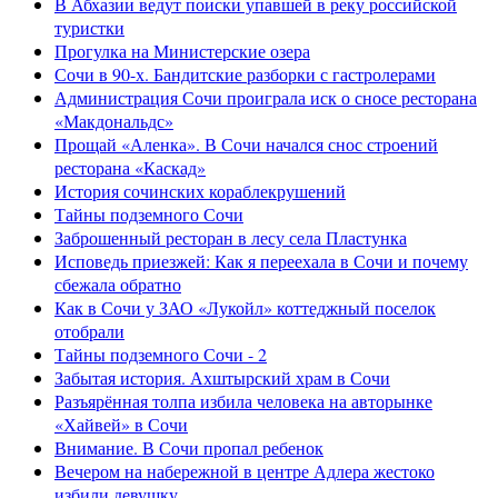
В Абхазии ведут поиски упавшей в реку российской
туристки
Прогулка на Министерские озера
Сочи в 90-х. Бандитские разборки с гастролерами
Администрация Сочи проиграла иск о сносе ресторана
«Макдональдс»
Прощай «Аленка». В Сочи начался снос строений
ресторана «Каскад»
История сочинских кораблекрушений
Тайны подземного Сочи
Заброшенный ресторан в лесу села Пластунка
Исповедь приезжей: Как я переехала в Сочи и почему
сбежала обратно
Как в Сочи у ЗАО «Лукойл» коттеджный поселок
отобрали
Тайны подземного Сочи - 2
Забытая история. Ахштырский храм в Сочи
Разъярённая толпа избила человека на авторынке
«Хайвей» в Сочи
Внимание. В Сочи пропал ребенок
Вечером на набережной в центре Адлера жестоко
избили девушку