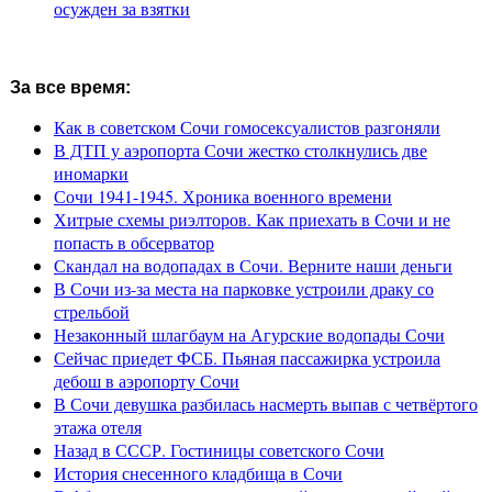
осужден за взятки
За все время:
Как в советском Сочи гомосексуалистов разгоняли
В ДТП у аэропорта Сочи жестко столкнулись две
иномарки
Сочи 1941-1945. Хроника военного времени
Хитрые схемы риэлторов. Как приехать в Сочи и не
попасть в обсерватор
Скандал на водопадах в Сочи. Верните наши деньги
В Сочи из-за места на парковке устроили драку со
стрельбой
Незаконный шлагбаум на Агурские водопады Сочи
Сейчас приедет ФСБ. Пьяная пассажирка устроила
дебош в аэропорту Сочи
В Сочи девушка разбилась насмерть выпав с четвёртого
этажа отеля
Назад в СССР. Гостиницы советского Сочи
История снесенного кладбища в Сочи