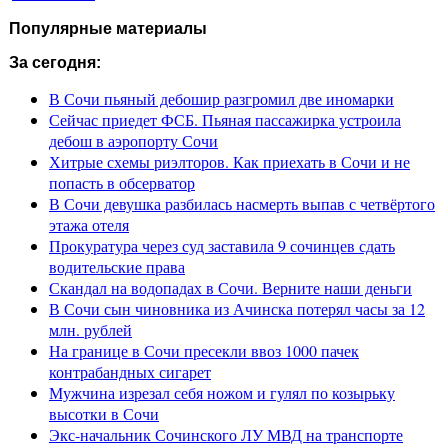
Популярные материалы
За сегодня:
В Сочи пьяный дебошир разгромил две иномарки
Сейчас приедет ФСБ. Пьяная пассажирка устроила
дебош в аэропорту Сочи
Хитрые схемы риэлторов. Как приехать в Сочи и не
попасть в обсерватор
В Сочи девушка разбилась насмерть выпав с четвёртого
этажа отеля
Прокуратура через суд заставила 9 сочинцев сдать
водительские права
Скандал на водопадах в Сочи. Верните наши деньги
В Сочи сын чиновника из Ачинска потерял часы за 12
млн. рублей
На границе в Сочи пресекли ввоз 1000 пачек
контрабандных сигарет
Мужчина изрезал себя ножом и гулял по козырьку
высотки в Сочи
Экс-начальник Сочинского ЛУ МВД на транспорте