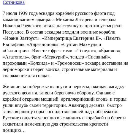
Сотникова
7 июля 1939 года эскадра кораблей русского флота под
командованием адмирала Михаила Лазарева и генерала
Николая Раевского встала на стоянку напротив устья реки
Псезуапсе. В состав эскадры входили военные корабли
«Иоанн Златоуст», «Императрица Екатерина II», «Память
Евстафия», «Адреанополь», «Султан Махмуд» и
«Силистрия». Вместе с фрегатами «Тенедос», «Браилов»,
«Агатополь», бриг «Меркурий», тендер «Спешный»,
пароходами «Колхида» и «Громоносец» эскадра доставила на
черноморский берег войска, строительные материалы и
снаряжение для солдат.
Жившие на побережье шапсуги и черкесы, ожидая высадку
русского десанта, заняли береговую оборону. Однако с
кораблей открыли мощный артиллерийский огонь, и горцы
ушли вглубь своей территории. Авангард десанта быстро
занял вершину горы господствовавшей над побережьем.
Русские солдаты успешно высадились с кораблей на берег и
захватили намеченную для строительства крепости
позицию…