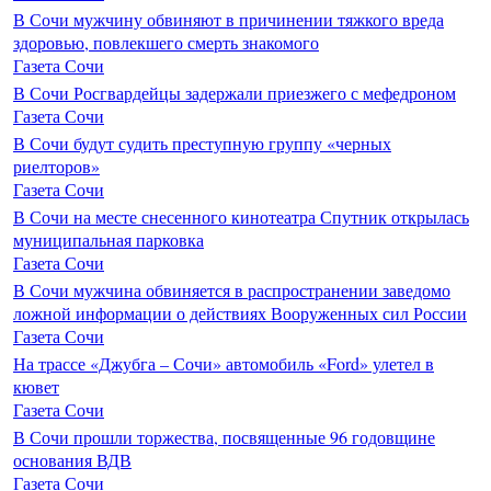
В Сочи мужчину обвиняют в причинении тяжкого вреда
здоровью, повлекшего смерть знакомого
Газета Сочи
В Сочи Росгвардейцы задержали приезжего с мефедроном
Газета Сочи
В Сочи будут судить преступную группу «черных
риелторов»
Газета Сочи
В Сочи на месте снесенного кинотеатра Спутник открылась
муниципальная парковка
Газета Сочи
В Сочи мужчина обвиняется в распространении заведомо
ложной информации о действиях Вооруженных сил России
Газета Сочи
На трассе «Джубга – Сочи» автомобиль «Ford» улетел в
кювет
Газета Сочи
В Сочи прошли торжества, посвященные 96 годовщине
основания ВДВ
Газета Сочи