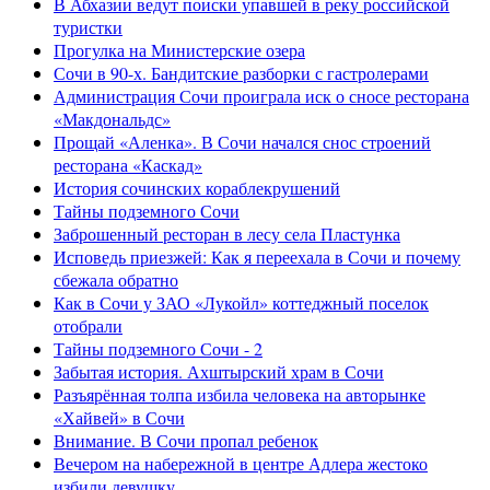
В Абхазии ведут поиски упавшей в реку российской
туристки
Прогулка на Министерские озера
Сочи в 90-х. Бандитские разборки с гастролерами
Администрация Сочи проиграла иск о сносе ресторана
«Макдональдс»
Прощай «Аленка». В Сочи начался снос строений
ресторана «Каскад»
История сочинских кораблекрушений
Тайны подземного Сочи
Заброшенный ресторан в лесу села Пластунка
Исповедь приезжей: Как я переехала в Сочи и почему
сбежала обратно
Как в Сочи у ЗАО «Лукойл» коттеджный поселок
отобрали
Тайны подземного Сочи - 2
Забытая история. Ахштырский храм в Сочи
Разъярённая толпа избила человека на авторынке
«Хайвей» в Сочи
Внимание. В Сочи пропал ребенок
Вечером на набережной в центре Адлера жестоко
избили девушку