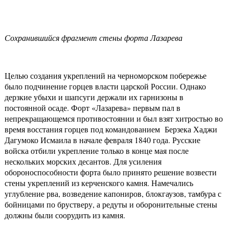
Сохранившийся фрагмент стены форта Лазарева
Целью создания укреплений на черноморском побережье
было подчинение горцев власти царской России. Однако
дерзкие убыхи и шапсуги держали их гарнизоны в
постоянной осаде. Форт «Лазарева» первым пал в
непрекращающемся противостоянии и был взят хитростью во
время восстания горцев под командованием Берзека Хаджи
Дагумоко Исмаила в начале февраля 1840 года. Русские
войска отбили укрепление только в конце мая после
нескольких морских десантов. Для усиления
обороноспособности форта было принято решение возвести
стены укреплений из керченского камня. Намечались
углубление рва, возведение капониров, блокгаузов, тамбура с
бойницами по брустверу, а редуты и оборонительные стены
должны были соорудить из камня.