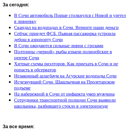
За сегодня:
В Сочи автомобиль Порше столкнулся с Нивой и улетел
в ливневку
Скандал на водопадах в Сочи. Верните наши деньги
Сейчас приедет ФСБ. Пьяная пассажирка устроила
дебош в аэропорту Сочи
В Сочи ожидаются сильные ливни с грозами
Полтонны «черной» рыбы изъяли полицейские в
центре Сочи
Хитрые схемы риэлторов. Как приехать в Сочи и не
попасть в обсерватор
Незаконный шлагбаум на Агурские водопады Сочи
Исчезнувший Сочи. Шашлычная на Пролетарском
подъеме
На набережной в Сочи от инфаркта умер мужчина
Сотрудники транспортной полиции Сочи выявили
школьника, разбившего стекло в электропоезде
За все время: