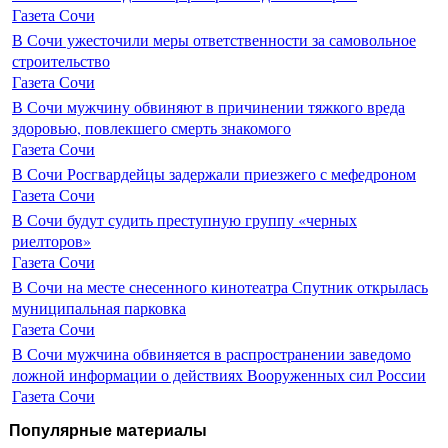
Газета Сочи
В Сочи ужесточили меры ответственности за самовольное
строительство
Газета Сочи
В Сочи мужчину обвиняют в причинении тяжкого вреда
здоровью, повлекшего смерть знакомого
Газета Сочи
В Сочи Росгвардейцы задержали приезжего с мефедроном
Газета Сочи
В Сочи будут судить преступную группу «черных
риелторов»
Газета Сочи
В Сочи на месте снесенного кинотеатра Спутник открылась
муниципальная парковка
Газета Сочи
В Сочи мужчина обвиняется в распространении заведомо
ложной информации о действиях Вооруженных сил России
Газета Сочи
Популярные материалы