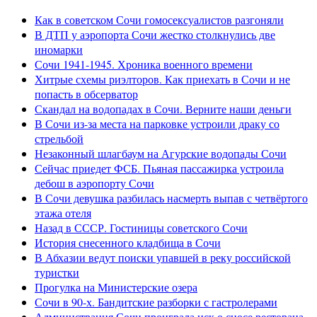
Как в советском Сочи гомосексуалистов разгоняли
В ДТП у аэропорта Сочи жестко столкнулись две
иномарки
Сочи 1941-1945. Хроника военного времени
Хитрые схемы риэлторов. Как приехать в Сочи и не
попасть в обсерватор
Скандал на водопадах в Сочи. Верните наши деньги
В Сочи из-за места на парковке устроили драку со
стрельбой
Незаконный шлагбаум на Агурские водопады Сочи
Сейчас приедет ФСБ. Пьяная пассажирка устроила
дебош в аэропорту Сочи
В Сочи девушка разбилась насмерть выпав с четвёртого
этажа отеля
Назад в СССР. Гостиницы советского Сочи
История снесенного кладбища в Сочи
В Абхазии ведут поиски упавшей в реку российской
туристки
Прогулка на Министерские озера
Сочи в 90-х. Бандитские разборки с гастролерами
Администрация Сочи проиграла иск о сносе ресторана