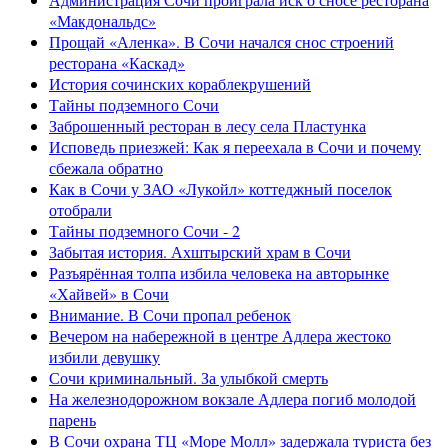
«Макдональдс»
Прощай «Аленка». В Сочи начался снос строений
ресторана «Каскад»
История сочинских кораблекрушений
Тайны подземного Сочи
Заброшенный ресторан в лесу села Пластунка
Исповедь приезжей: Как я переехала в Сочи и почему
сбежала обратно
Как в Сочи у ЗАО «Лукойл» коттеджный поселок
отобрали
Тайны подземного Сочи - 2
Забытая история. Ахштырский храм в Сочи
Разъярённая толпа избила человека на авторынке
«Хайвей» в Сочи
Внимание. В Сочи пропал ребенок
Вечером на набережной в центре Адлера жестоко
избили девушку
Сочи криминальный. За улыбкой смерть
На железнодорожном вокзале Адлера погиб молодой
парень
В Сочи охрана ТЦ «Море Молл» задержала туриста без