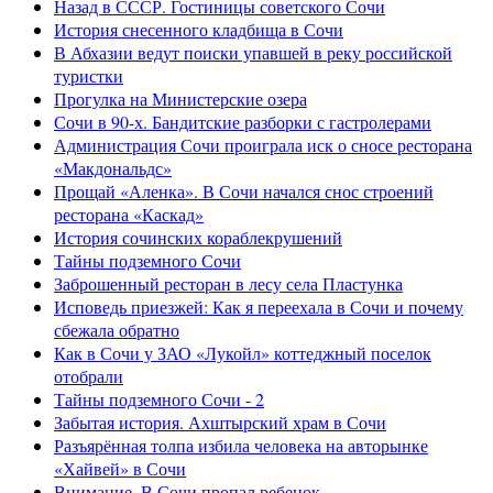
Назад в СССР. Гостиницы советского Сочи
История снесенного кладбища в Сочи
В Абхазии ведут поиски упавшей в реку российской
туристки
Прогулка на Министерские озера
Сочи в 90-х. Бандитские разборки с гастролерами
Администрация Сочи проиграла иск о сносе ресторана
«Макдональдс»
Прощай «Аленка». В Сочи начался снос строений
ресторана «Каскад»
История сочинских кораблекрушений
Тайны подземного Сочи
Заброшенный ресторан в лесу села Пластунка
Исповедь приезжей: Как я переехала в Сочи и почему
сбежала обратно
Как в Сочи у ЗАО «Лукойл» коттеджный поселок
отобрали
Тайны подземного Сочи - 2
Забытая история. Ахштырский храм в Сочи
Разъярённая толпа избила человека на авторынке
«Хайвей» в Сочи
Внимание. В Сочи пропал ребенок