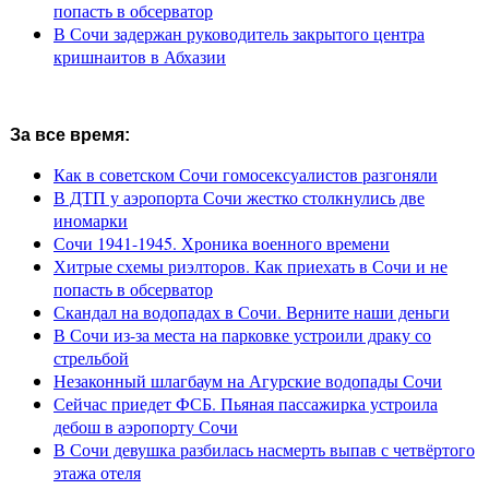
попасть в обсерватор
В Сочи задержан руководитель закрытого центра
кришнаитов в Абхазии
За все время:
Как в советском Сочи гомосексуалистов разгоняли
В ДТП у аэропорта Сочи жестко столкнулись две
иномарки
Сочи 1941-1945. Хроника военного времени
Хитрые схемы риэлторов. Как приехать в Сочи и не
попасть в обсерватор
Скандал на водопадах в Сочи. Верните наши деньги
В Сочи из-за места на парковке устроили драку со
стрельбой
Незаконный шлагбаум на Агурские водопады Сочи
Сейчас приедет ФСБ. Пьяная пассажирка устроила
дебош в аэропорту Сочи
В Сочи девушка разбилась насмерть выпав с четвёртого
этажа отеля