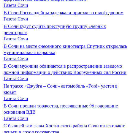
Газета Сочи
В Сочи Росгвардейцы задержали приезжего с мефедроном
Газета Сочи
В Сочи будут судить преступную группу «черных
риелторов»
Газета Сочи
В Сочи на месте снесенного кинотеатра Спутник открылась
муниципальная парковка
Газета Сочи
В Сочи мужчина обвиняется в распространении заведомо
ложной информации о действиях Вооруженных сил России
Газета Сочи
На трассе «Джубга – Сочи» автомобиль «Ford» улетел в
кювет
Газета Сочи
В Сочи прошли торжества, посвященные 96 годовщине
основания ВДВ
Газета Сочи
С бывшей замглавы Хостинского района Сочи взыскивают
деньги в доход государства