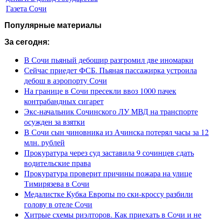
Газета Сочи
Популярные материалы
За сегодня:
В Сочи пьяный дебошир разгромил две иномарки
Сейчас приедет ФСБ. Пьяная пассажирка устроила
дебош в аэропорту Сочи
На границе в Сочи пресекли ввоз 1000 пачек
контрабандных сигарет
Экс-начальник Сочинского ЛУ МВД на транспорте
осужден за взятки
В Сочи сын чиновника из Ачинска потерял часы за 12
млн. рублей
Прокуратура через суд заставила 9 сочинцев сдать
водительские права
Прокуратура проверит причины пожара на улице
Тимирязева в Сочи
Медалистке Кубка Европы по ски-кроссу разбили
голову в отеле Сочи
Хитрые схемы риэлторов. Как приехать в Сочи и не