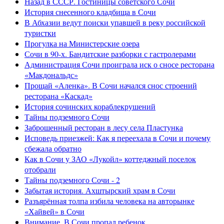
Назад в СССР. Гостиницы советского Сочи
История снесенного кладбища в Сочи
В Абхазии ведут поиски упавшей в реку российской
туристки
Прогулка на Министерские озера
Сочи в 90-х. Бандитские разборки с гастролерами
Администрация Сочи проиграла иск о сносе ресторана
«Макдональдс»
Прощай «Аленка». В Сочи начался снос строений
ресторана «Каскад»
История сочинских кораблекрушений
Тайны подземного Сочи
Заброшенный ресторан в лесу села Пластунка
Исповедь приезжей: Как я переехала в Сочи и почему
сбежала обратно
Как в Сочи у ЗАО «Лукойл» коттеджный поселок
отобрали
Тайны подземного Сочи - 2
Забытая история. Ахштырский храм в Сочи
Разъярённая толпа избила человека на авторынке
«Хайвей» в Сочи
Внимание. В Сочи пропал ребенок