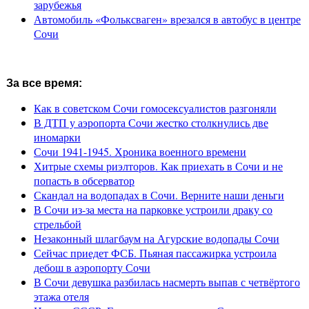
зарубежья
Автомобиль «Фольксваген» врезался в автобус в центре
Сочи
За все время:
Как в советском Сочи гомосексуалистов разгоняли
В ДТП у аэропорта Сочи жестко столкнулись две
иномарки
Сочи 1941-1945. Хроника военного времени
Хитрые схемы риэлторов. Как приехать в Сочи и не
попасть в обсерватор
Скандал на водопадах в Сочи. Верните наши деньги
В Сочи из-за места на парковке устроили драку со
стрельбой
Незаконный шлагбаум на Агурские водопады Сочи
Сейчас приедет ФСБ. Пьяная пассажирка устроила
дебош в аэропорту Сочи
В Сочи девушка разбилась насмерть выпав с четвёртого
этажа отеля