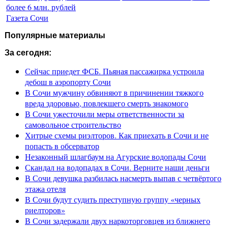
более 6 млн. рублей
Газета Сочи
Популярные материалы
За сегодня:
Сейчас приедет ФСБ. Пьяная пассажирка устроила
дебош в аэропорту Сочи
В Сочи мужчину обвиняют в причинении тяжкого
вреда здоровью, повлекшего смерть знакомого
В Сочи ужесточили меры ответственности за
самовольное строительство
Хитрые схемы риэлторов. Как приехать в Сочи и не
попасть в обсерватор
Незаконный шлагбаум на Агурские водопады Сочи
Скандал на водопадах в Сочи. Верните наши деньги
В Сочи девушка разбилась насмерть выпав с четвёртого
этажа отеля
В Сочи будут судить преступную группу «черных
риелторов»
В Сочи задержали двух наркоторговцев из ближнего