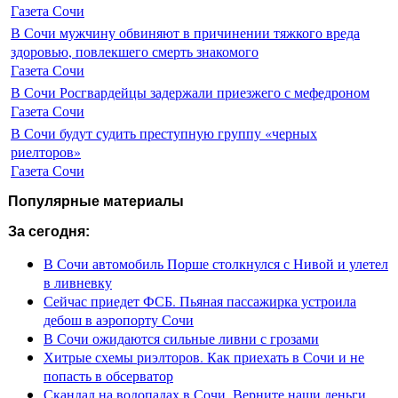
Газета Сочи
В Сочи мужчину обвиняют в причинении тяжкого вреда
здоровью, повлекшего смерть знакомого
Газета Сочи
В Сочи Росгвардейцы задержали приезжего с мефедроном
Газета Сочи
В Сочи будут судить преступную группу «черных
риелторов»
Газета Сочи
Популярные материалы
За сегодня:
В Сочи автомобиль Порше столкнулся с Нивой и улетел
в ливневку
Сейчас приедет ФСБ. Пьяная пассажирка устроила
дебош в аэропорту Сочи
В Сочи ожидаются сильные ливни с грозами
Хитрые схемы риэлторов. Как приехать в Сочи и не
попасть в обсерватор
Скандал на водопадах в Сочи. Верните наши деньги