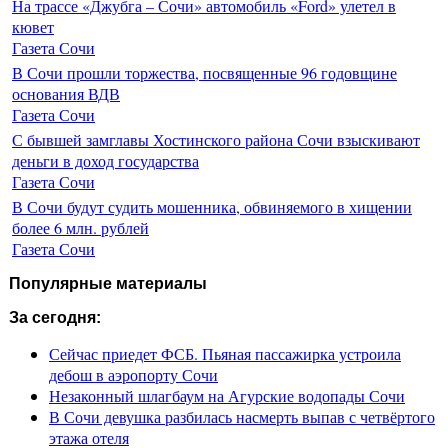
На трассе «Джубга – Сочи» автомобиль «Ford» улетел в
кювет
Газета Сочи
В Сочи прошли торжества, посвященные 96 годовщине
основания ВДВ
Газета Сочи
С бывшей замглавы Хостинского района Сочи взыскивают
деньги в доход государства
Газета Сочи
В Сочи будут судить мошенника, обвиняемого в хищении
более 6 млн. рублей
Газета Сочи
Популярные материалы
За сегодня:
Сейчас приедет ФСБ. Пьяная пассажирка устроила
дебош в аэропорту Сочи
Незаконный шлагбаум на Агурские водопады Сочи
В Сочи девушка разбилась насмерть выпав с четвёртого
этажа отеля