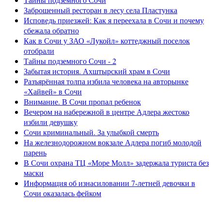
Заброшенный ресторан в лесу села Пластунка
Исповедь приезжей: Как я переехала в Сочи и почему
сбежала обратно
Как в Сочи у ЗАО «Лукойл» коттеджный поселок
отобрали
Тайны подземного Сочи - 2
Забытая история. Ахштырский храм в Сочи
Разъярённая толпа избила человека на авторынке
«Хайвей» в Сочи
Внимание. В Сочи пропал ребенок
Вечером на набережной в центре Адлера жестоко
избили девушку
Сочи криминальный. За улыбкой смерть
На железнодорожном вокзале Адлера погиб молодой
парень
В Сочи охрана ТЦ «Море Молл» задержала туриста без
маски
Информация об изнасиловании 7-летней девочки в
Сочи оказалась фейком