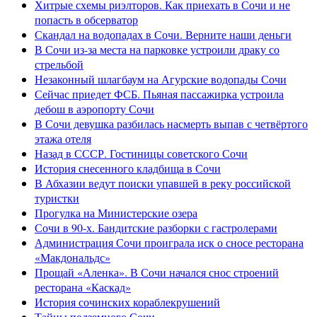
Хитрые схемы риэлторов. Как приехать в Сочи и не
попасть в обсерватор
Скандал на водопадах в Сочи. Верните наши деньги
В Сочи из-за места на парковке устроили драку со
стрельбой
Незаконный шлагбаум на Агурские водопады Сочи
Сейчас приедет ФСБ. Пьяная пассажирка устроила
дебош в аэропорту Сочи
В Сочи девушка разбилась насмерть выпав с четвёртого
этажа отеля
Назад в СССР. Гостиницы советского Сочи
История снесенного кладбища в Сочи
В Абхазии ведут поиски упавшей в реку российской
туристки
Прогулка на Министерские озера
Сочи в 90-х. Бандитские разборки с гастролерами
Администрация Сочи проиграла иск о сносе ресторана
«Макдональдс»
Прощай «Аленка». В Сочи начался снос строений
ресторана «Каскад»
История сочинских кораблекрушений
Тайны подземного Сочи