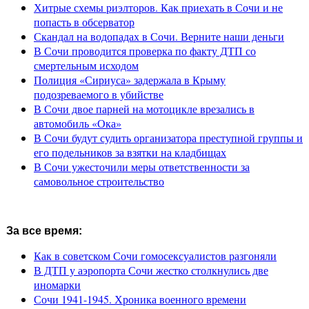
Хитрые схемы риэлторов. Как приехать в Сочи и не
попасть в обсерватор
Скандал на водопадах в Сочи. Верните наши деньги
В Сочи проводится проверка по факту ДТП со
смертельным исходом
Полиция «Сириуса» задержала в Крыму
подозреваемого в убийстве
В Сочи двое парней на мотоцикле врезались в
автомобиль «Ока»
В Сочи будут судить организатора преступной группы и
его подельников за взятки на кладбищах
В Сочи ужесточили меры ответственности за
самовольное строительство
За все время:
Как в советском Сочи гомосексуалистов разгоняли
В ДТП у аэропорта Сочи жестко столкнулись две
иномарки
Сочи 1941-1945. Хроника военного времени