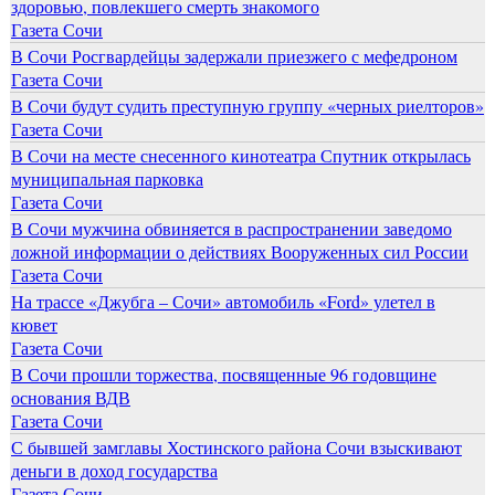
здоровью, повлекшего смерть знакомого
Газета Сочи
В Сочи Росгвардейцы задержали приезжего с мефедроном
Газета Сочи
В Сочи будут судить преступную группу «черных риелторов»
Газета Сочи
В Сочи на месте снесенного кинотеатра Спутник открылась
муниципальная парковка
Газета Сочи
В Сочи мужчина обвиняется в распространении заведомо
ложной информации о действиях Вооруженных сил России
Газета Сочи
На трассе «Джубга – Сочи» автомобиль «Ford» улетел в
кювет
Газета Сочи
В Сочи прошли торжества, посвященные 96 годовщине
основания ВДВ
Газета Сочи
С бывшей замглавы Хостинского района Сочи взыскивают
деньги в доход государства
Газета Сочи