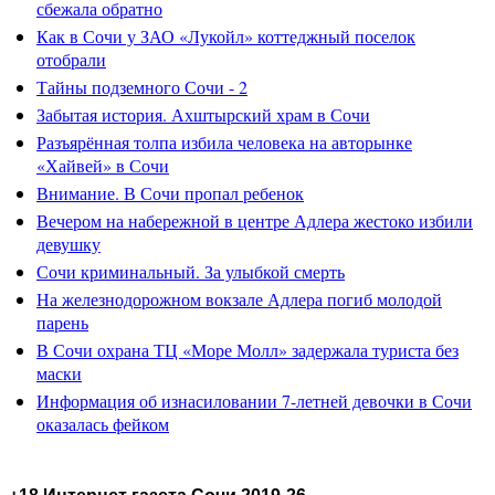
сбежала обратно
Как в Сочи у ЗАО «Лукойл» коттеджный поселок
отобрали
Тайны подземного Сочи - 2
Забытая история. Ахштырский храм в Сочи
Разъярённая толпа избила человека на авторынке
«Хайвей» в Сочи
Внимание. В Сочи пропал ребенок
Вечером на набережной в центре Адлера жестоко избили
девушку
Сочи криминальный. За улыбкой смерть
На железнодорожном вокзале Адлера погиб молодой
парень
В Сочи охрана ТЦ «Море Молл» задержала туриста без
маски
Информация об изнасиловании 7-летней девочки в Сочи
оказалась фейком