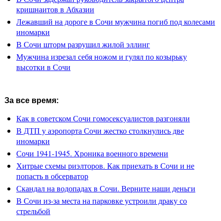
кришнаитов в Абхазии
Лежавший на дороге в Сочи мужчина погиб под колесами
иномарки
В Сочи шторм разрушил жилой эллинг
Мужчина изрезал себя ножом и гулял по козырьку
высотки в Сочи
За все время:
Как в советском Сочи гомосексуалистов разгоняли
В ДТП у аэропорта Сочи жестко столкнулись две
иномарки
Сочи 1941-1945. Хроника военного времени
Хитрые схемы риэлторов. Как приехать в Сочи и не
попасть в обсерватор
Скандал на водопадах в Сочи. Верните наши деньги
В Сочи из-за места на парковке устроили драку со
стрельбой