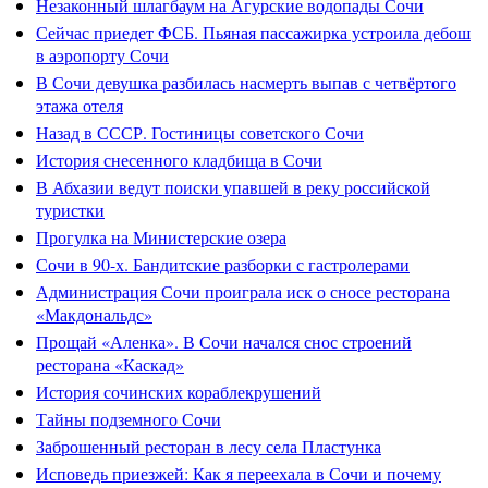
Незаконный шлагбаум на Агурские водопады Сочи
Сейчас приедет ФСБ. Пьяная пассажирка устроила дебош
в аэропорту Сочи
В Сочи девушка разбилась насмерть выпав с четвёртого
этажа отеля
Назад в СССР. Гостиницы советского Сочи
История снесенного кладбища в Сочи
В Абхазии ведут поиски упавшей в реку российской
туристки
Прогулка на Министерские озера
Сочи в 90-х. Бандитские разборки с гастролерами
Администрация Сочи проиграла иск о сносе ресторана
«Макдональдс»
Прощай «Аленка». В Сочи начался снос строений
ресторана «Каскад»
История сочинских кораблекрушений
Тайны подземного Сочи
Заброшенный ресторан в лесу села Пластунка
Исповедь приезжей: Как я переехала в Сочи и почему