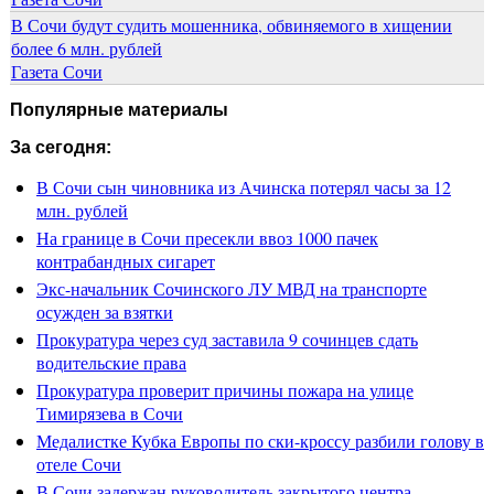
В Сочи будут судить мошенника, обвиняемого в хищении
более 6 млн. рублей
Газета Сочи
Популярные материалы
За сегодня:
В Сочи сын чиновника из Ачинска потерял часы за 12
млн. рублей
На границе в Сочи пресекли ввоз 1000 пачек
контрабандных сигарет
Экс-начальник Сочинского ЛУ МВД на транспорте
осужден за взятки
Прокуратура через суд заставила 9 сочинцев сдать
водительские права
Прокуратура проверит причины пожара на улице
Тимирязева в Сочи
Медалистке Кубка Европы по ски-кроссу разбили голову в
отеле Сочи
В Сочи задержан руководитель закрытого центра