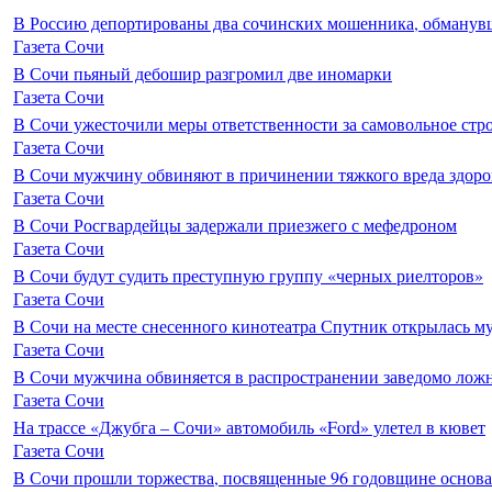
В Россию депортированы два сочинских мошенника, обманувш
Газета Сочи
В Сочи пьяный дебошир разгромил две иномарки
Газета Сочи
В Сочи ужесточили меры ответственности за самовольное стр
Газета Сочи
В Сочи мужчину обвиняют в причинении тяжкого вреда здоро
Газета Сочи
В Сочи Росгвардейцы задержали приезжего с мефедроном
Газета Сочи
В Сочи будут судить преступную группу «черных риелторов»
Газета Сочи
В Сочи на месте снесенного кинотеатра Спутник открылась м
Газета Сочи
В Сочи мужчина обвиняется в распространении заведомо лож
Газета Сочи
На трассе «Джубга – Сочи» автомобиль «Ford» улетел в кювет
Газета Сочи
В Сочи прошли торжества, посвященные 96 годовщине основ