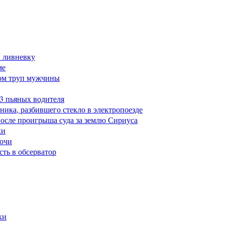
в ливневку
ме
ом труп мужчины
23 пьяных водителя
ика, разбившего стекло в электропоезде
после проигрыша суда за землю Сириуса
ки
Сочи
сть в обсерватор
ки