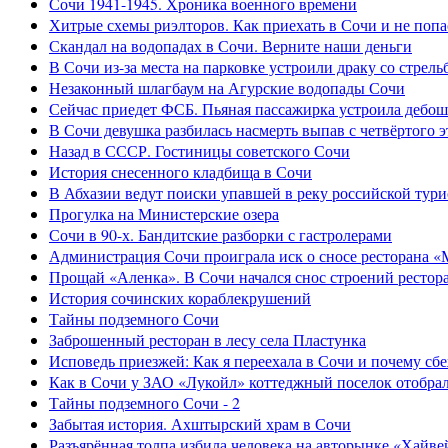
Сочи 1941-1945. Хроника военного времени
Хитрые схемы риэлторов. Как приехать в Сочи и не попа
Скандал на водопадах в Сочи. Верните наши деньги
В Сочи из-за места на парковке устроили драку со стрель
Незаконный шлагбаум на Агурские водопады Сочи
Сейчас приедет ФСБ. Пьяная пассажирка устроила дебош
В Сочи девушка разбилась насмерть выпав с четвёртого э
Назад в СССР. Гостиницы советского Сочи
История снесенного кладбища в Сочи
В Абхазии ведут поиски упавшей в реку российской тури
Прогулка на Министерские озера
Сочи в 90-х. Бандитские разборки с гастролерами
Администрация Сочи проиграла иск о сносе ресторана «
Прощай «Аленка». В Сочи начался снос строений рестор
История сочинских кораблекрушений
Тайны подземного Сочи
Заброшенный ресторан в лесу села Пластунка
Исповедь приезжей: Как я переехала в Сочи и почему сб
Как в Сочи у ЗАО «Лукойл» коттеджный поселок отобра
Тайны подземного Сочи - 2
Забытая история. Ахштырский храм в Сочи
Разъярённая толпа избила человека на авторынке «Хайве