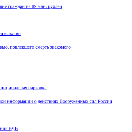
ие граждан на 88 млн. рублей
оительство
вью, повлекшего смерть знакомого
униципальная парковка
ной информации о действиях Вооруженных сил России
ания ВДВ