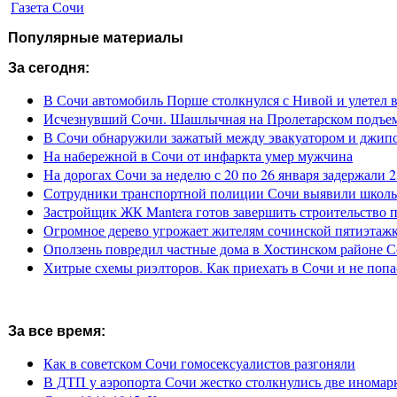
Газета Сочи
Популярные материалы
За сегодня:
В Сочи автомобиль Порше столкнулся с Нивой и улетел 
Исчезнувший Сочи. Шашлычная на Пролетарском подъе
В Сочи обнаружили зажатый между эвакуатором и джип
На набережной в Сочи от инфаркта умер мужчина
На дорогах Сочи за неделю с 20 по 26 января задержали 
Сотрудники транспортной полиции Сочи выявили школьн
Застройщик ЖК Mantera готов завершить строительство 
Огромное дерево угрожает жителям сочинской пятиэтаж
Оползень повредил частные дома в Хостинском районе 
Хитрые схемы риэлторов. Как приехать в Сочи и не попа
За все время:
Как в советском Сочи гомосексуалистов разгоняли
В ДТП у аэропорта Сочи жестко столкнулись две иномар