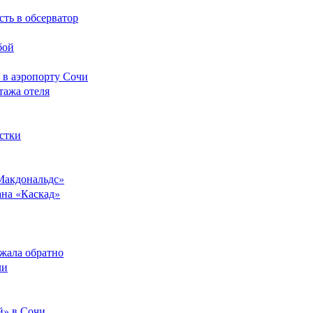
сть в обсерватор
бой
 в аэропорту Сочи
тажа отеля
стки
Макдональдс»
ана «Каскад»
ежала обратно
ли
й» в Сочи