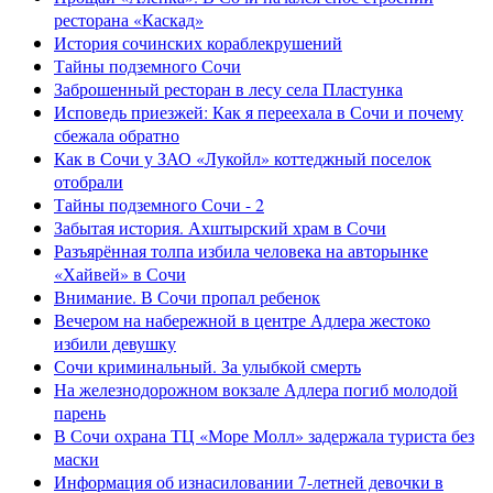
ресторана «Каскад»
История сочинских кораблекрушений
Тайны подземного Сочи
Заброшенный ресторан в лесу села Пластунка
Исповедь приезжей: Как я переехала в Сочи и почему
сбежала обратно
Как в Сочи у ЗАО «Лукойл» коттеджный поселок
отобрали
Тайны подземного Сочи - 2
Забытая история. Ахштырский храм в Сочи
Разъярённая толпа избила человека на авторынке
«Хайвей» в Сочи
Внимание. В Сочи пропал ребенок
Вечером на набережной в центре Адлера жестоко
избили девушку
Сочи криминальный. За улыбкой смерть
На железнодорожном вокзале Адлера погиб молодой
парень
В Сочи охрана ТЦ «Море Молл» задержала туриста без
маски
Информация об изнасиловании 7-летней девочки в