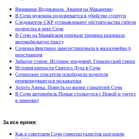
Внимание Водоканала. Авария на Макаренко
В Сочи мужчина подозревается в убийстве супруги
Следователи СКР устанавливают обстоятельства гибели
подростка в реке Сочи
В Сочи на Мамайском перевале трещина разорвала
автомобильную трассу
Сочинка фиктивно зарегистрировала в малосемейке 6
иностранцев
Забытое старое. Истории эпидемий. Гонконгский грипп
История крепости Святого Духа в Сочи
Сочинские спасатели освободили водителя
перевернувшегося экскаватора
Золото Ажека. Повесть из жизни старателей Сочи
В Сочи автомобиль Порше столкнулся с Нивой и улетел
в ливневку
За все время:
Как в советском Сочи гомосексуалистов разгоняли