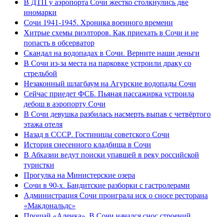
В ДТП у аэропорта Сочи жестко столкнулись две
иномарки
Сочи 1941-1945. Хроника военного времени
Хитрые схемы риэлторов. Как приехать в Сочи и не
попасть в обсерватор
Скандал на водопадах в Сочи. Верните наши деньги
В Сочи из-за места на парковке устроили драку со
стрельбой
Незаконный шлагбаум на Агурские водопады Сочи
Сейчас приедет ФСБ. Пьяная пассажирка устроила
дебош в аэропорту Сочи
В Сочи девушка разбилась насмерть выпав с четвёртого
этажа отеля
Назад в СССР. Гостиницы советского Сочи
История снесенного кладбища в Сочи
В Абхазии ведут поиски упавшей в реку российской
туристки
Прогулка на Министерские озера
Сочи в 90-х. Бандитские разборки с гастролерами
Администрация Сочи проиграла иск о сносе ресторана
«Макдональдс»
Прощай «Аленка». В Сочи начался снос строений