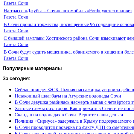
Газета Сочи
На трассе «Джубга – Сочи» автомобиль «Ford» улетел в кювет
Газета Сочи
В Сочи прошли торжества, посвященные 96 годовщине основ
Газета Сочи
С бывшей замглавы Хостинского района Сочи взыскивают день
Газета Сочи
В Сочи будут судить мошенника, обвиняемого в хищении более
Газета Сочи
Популярные материалы
За сегодня:
Сейчас приедет ФСБ. Пьяная пассажирка устроила дебош
Незаконный шлагбаум на Агурские водопады Сочи
В Сочи девушка разбилась насмерть выпав с четвёртого э
Хитрые схемы риэлторов. Как приехать в Сочи и не попа
Скандал на водопадах в Сочи. Верните наши деньги
Полиция «Сириуса» задержала в Крыму подозреваемого 
В Сочи проводится проверка по факту ДТП со смертель
В Сочи двое парней на мотоцикле врезались в автомобил