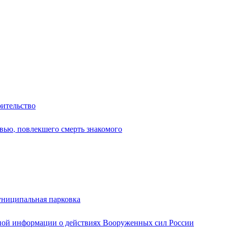
оительство
вью, повлекшего смерть знакомого
униципальная парковка
ной информации о действиях Вооруженных сил России