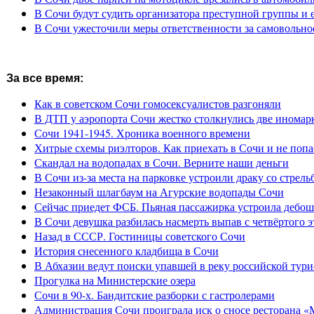
В Сочи будут судить организатора преступной группы и 
В Сочи ужесточили меры ответственности за самовольно
За все время:
Как в советском Сочи гомосексуалистов разгоняли
В ДТП у аэропорта Сочи жестко столкнулись две иномар
Сочи 1941-1945. Хроника военного времени
Хитрые схемы риэлторов. Как приехать в Сочи и не попа
Скандал на водопадах в Сочи. Верните наши деньги
В Сочи из-за места на парковке устроили драку со стрель
Незаконный шлагбаум на Агурские водопады Сочи
Сейчас приедет ФСБ. Пьяная пассажирка устроила дебош
В Сочи девушка разбилась насмерть выпав с четвёртого э
Назад в СССР. Гостиницы советского Сочи
История снесенного кладбища в Сочи
В Абхазии ведут поиски упавшей в реку российской тури
Прогулка на Министерские озера
Сочи в 90-х. Бандитские разборки с гастролерами
Администрация Сочи проиграла иск о сносе ресторана «