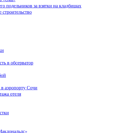
его подельников за взятки на кладбищах
е строительство
ки
сть в обсерватор
бой
 в аэропорту Сочи
тажа отеля
стки
Макдональдс»