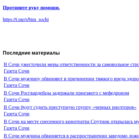
Протяните руку помощи.
https://t.me/s/bim_sochi
Последние материалы
В Сочи ужесточили меры ответственности за самовольное стр
Газета Сочи
В Сочи мужчину обвиняют в причинении тяжкого вреда здоро
Газета Сочи
В Сочи Росгвардейцы задержали приезжего с мефедроном
Газета Сочи
В Сочи будут судить преступную группу «черных риелторов»
Газета Сочи
В Сочи на месте снесенного кинотеатра Спутник открылась м
Газета Сочи
В Сочи мужчина обвиняется в распространении заведомо лож