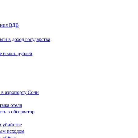
ания ВДВ
ги в доход государства
 6 млн. рублей
 в аэропорту Сочи
тажа отеля
сть в обсерватор
в убийстве
ным исходом
ь «Ока»