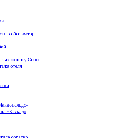
ки
сть в обсерватор
бой
 в аэропорту Сочи
тажа отеля
стки
Макдональдс»
ана «Каскад»
ежала обратно