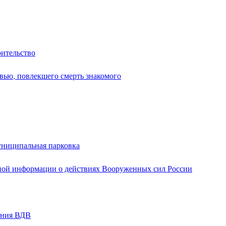
оительство
вью, повлекшего смерть знакомого
униципальная парковка
ной информации о действиях Вооруженных сил России
ания ВДВ