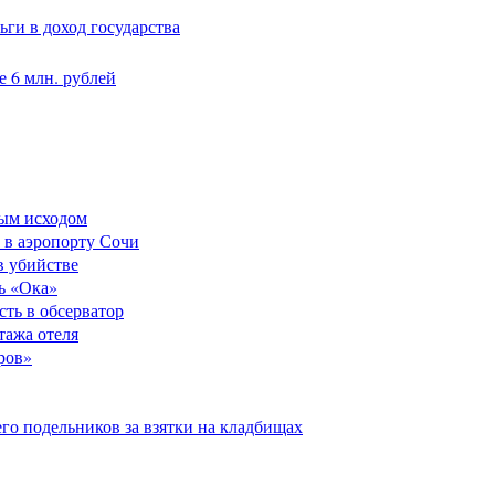
ги в доход государства
 6 млн. рублей
ным исходом
 в аэропорту Сочи
в убийстве
ь «Ока»
сть в обсерватор
тажа отеля
ров»
его подельников за взятки на кладбищах