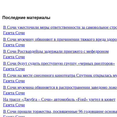
Последние материалы
В Сочи ужесточили меры ответственности за самовольное стр
Газета Сочи
В Сочи мужчину обвиняют в причинении тяжкого вреда здоро
Газета Сочи
В Сочи Росгвардейцы задержали приезжего с мефедроном
Газета Сочи
В Сочи будут судить преступную группу «черных риелторов»
Газета Сочи
В Сочи на месте снесенного кинотеатра Спутник открылась м
Газета Сочи
В Сочи мужчина обвиняется в распространении заведомо лож
Газета Сочи
На трассе «Джубга – Сочи» автомобиль «Ford» улетел в кювет
Газета Сочи
В Сочи прошли торжества, посвященные 96 годовщине основ
Газета Сочи