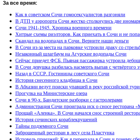
За все время:
Как в советском Сочи гомосексуалистов разгоняли
В ДТП у аэропорта Сочи жестко столкнулись две иномар
Сочи 1941-1945. Хроника военного времени
Хитрые схемы риэлторов. Как приехать в Сочи и не попа
Скандал на водопадах в Сочи. Верните наши деньги
В Сочи из-за места на парковке устроили драку со стрель
Незаконный шлагбаум на Агурские водопады Сочи
Сейчас приедет ФСБ. Пьяная пассажирка устроила дебош
В Сочи девушка разбилась насмерть выпав с четвёртого э
Назад в СССР. Гостиницы советского Сочи
История снесенного кладбища в Сочи
В Абхазии ведут поиски упавшей в реку российской тури
Прогулка на Министерские озера
Сочи в 90-х. Бандитские разборки с гастролерами
Администрация Сочи проиграла иск о сносе ресторана «
Прощай «Аленка». В Сочи начался снос строений рестор
История сочинских кораблекрушений
Тайны подземного Сочи
Заброшенный ресторан в лесу села Пластунка
Исповедь приезжей: Как я переехала в Сочи и почему сб