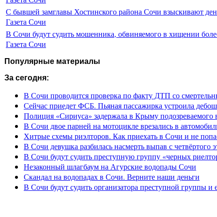
С бывшей замглавы Хостинского района Сочи взыскивают день
Газета Сочи
В Сочи будут судить мошенника, обвиняемого в хищении более
Газета Сочи
Популярные материалы
За сегодня:
В Сочи проводится проверка по факту ДТП со смертель
Сейчас приедет ФСБ. Пьяная пассажирка устроила дебош
Полиция «Сириуса» задержала в Крыму подозреваемого 
В Сочи двое парней на мотоцикле врезались в автомобил
Хитрые схемы риэлторов. Как приехать в Сочи и не попа
В Сочи девушка разбилась насмерть выпав с четвёртого э
В Сочи будут судить преступную группу «черных риелто
Незаконный шлагбаум на Агурские водопады Сочи
Скандал на водопадах в Сочи. Верните наши деньги
В Сочи будут судить организатора преступной группы и 