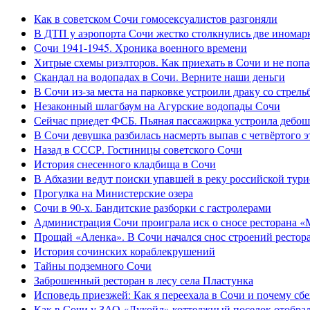
Как в советском Сочи гомосексуалистов разгоняли
В ДТП у аэропорта Сочи жестко столкнулись две иномар
Сочи 1941-1945. Хроника военного времени
Хитрые схемы риэлторов. Как приехать в Сочи и не попа
Скандал на водопадах в Сочи. Верните наши деньги
В Сочи из-за места на парковке устроили драку со стрель
Незаконный шлагбаум на Агурские водопады Сочи
Сейчас приедет ФСБ. Пьяная пассажирка устроила дебош
В Сочи девушка разбилась насмерть выпав с четвёртого э
Назад в СССР. Гостиницы советского Сочи
История снесенного кладбища в Сочи
В Абхазии ведут поиски упавшей в реку российской тури
Прогулка на Министерские озера
Сочи в 90-х. Бандитские разборки с гастролерами
Администрация Сочи проиграла иск о сносе ресторана «
Прощай «Аленка». В Сочи начался снос строений рестор
История сочинских кораблекрушений
Тайны подземного Сочи
Заброшенный ресторан в лесу села Пластунка
Исповедь приезжей: Как я переехала в Сочи и почему сб
Как в Сочи у ЗАО «Лукойл» коттеджный поселок отобра