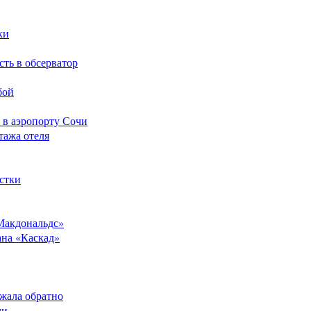
ки
сть в обсерватор
бой
 в аэропорту Сочи
тажа отеля
стки
Макдональдс»
ана «Каскад»
ежала обратно
ли