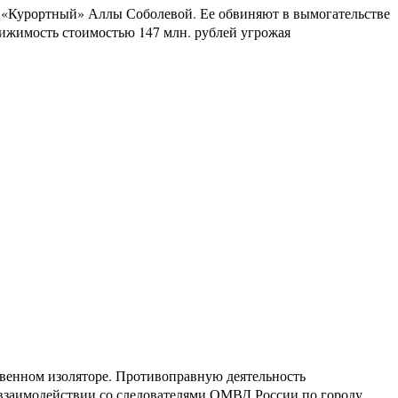
К «Курортный» Аллы Соболевой. Ее обвиняют в вымогательстве
вижимость стоимостью 147 млн. рублей угрожая
твенном изоляторе. Противоправную деятельность
взаимодействии со следователями ОМВД России по городу