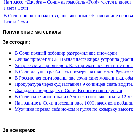
На трассе «Джубга – Сочи» автомобиль «Ford» улетел в кювет
Газета Сочи
В Сочи прошли торжества, посвященные 96 годовщине основ
Газета Сочи
Популярные материалы
За сегодня:
В Сочи пьяный дебошир разгромил две иномарки
Сейчас приедет ФСБ. Пьяная пассажирка устроила дебош
Хитрые схемы риэлторов. Как приехать в Сочи и не попа
В Сочи девушка разбилась насмерть выпав с четвёртого э
В Россию депортированы два сочинских мошенника, обм
Прокуратура через суд заставила 9 сочинцев сдать водите
Скандал на водопадах в Сочи. Верните наши деньги
В Сочи сын чиновника из Ачинска потерял часы за 12 мл
На границе в Сочи пресекли ввоз 1000 пачек контрабанд
Мужчина изрезал себя ножом и гулял по козырьку высот
За все время: