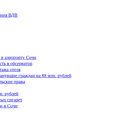
ания ВДВ
 в аэропорту Сочи
сть в обсерватор
тажа отеля
анувшие граждан на 88 млн. рублей
льские права
н. рублей
ных сигарет
ки в Сочи