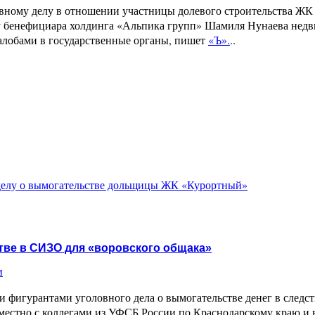
овному делу в отношении участницы долевого строительства Ж
а у бенефициара холдинга «Альпика групп» Шамиля Нунаева нед
алобами в государственные органы, пишет
«Ъ».
..
 делу о вымогательстве дольщицы ЖК «Курортный»
тве в СИЗО для «воровского общака»
и
и фигурантами уголовного дела о вымогательстве денег в следс
местно с коллегами из УФСБ России по Краснодарскому краю и 