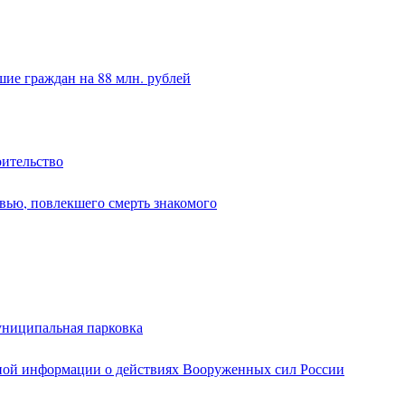
ие граждан на 88 млн. рублей
оительство
вью, повлекшего смерть знакомого
униципальная парковка
ной информации о действиях Вооруженных сил России