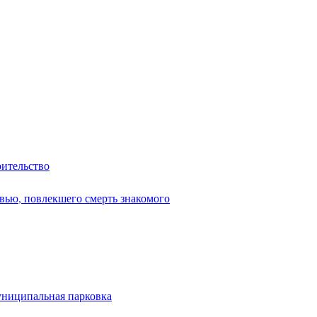
оительство
вью, повлекшего смерть знакомого
униципальная парковка