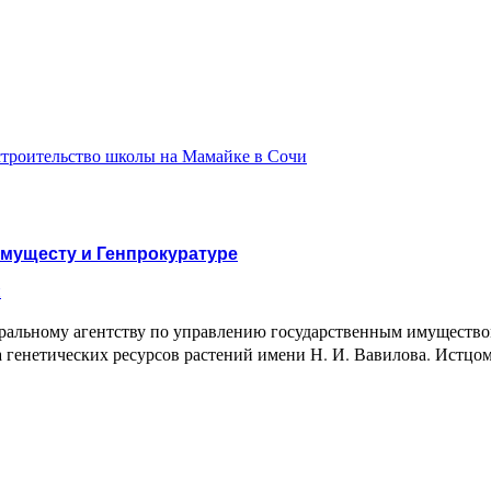
строительство школы на Мамайке в Сочи
имущесту и Генпрокуратуре
и
ральному агентству по управлению государственным имуществом
а генетических ресурсов растений имени Н. И. Вавилова. Истц