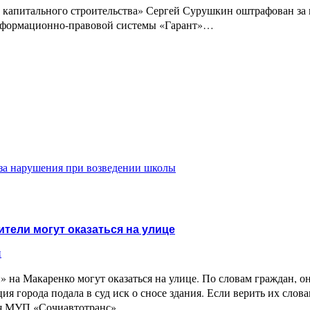
апитального строительства» Сергей Сурушкин оштрафован за 
 информационно-правовой системы «Гарант»…
за нарушения при возведении школы
тели могут оказаться на улице
и
на Макаренко могут оказаться на улице. По словам граждан, о
я города подала в суд иск о сносе здания. Если верить их слова
 для МУП «Сочиавтотранс»…