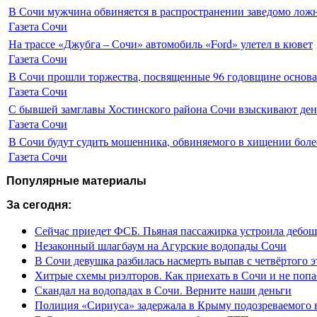
В Сочи мужчина обвиняется в распространении заведомо лож
Газета Сочи
На трассе «Джубга – Сочи» автомобиль «Ford» улетел в кювет
Газета Сочи
В Сочи прошли торжества, посвященные 96 годовщине основ
Газета Сочи
С бывшей замглавы Хостинского района Сочи взыскивают день
Газета Сочи
В Сочи будут судить мошенника, обвиняемого в хищении более
Газета Сочи
Популярные материалы
За сегодня:
Сейчас приедет ФСБ. Пьяная пассажирка устроила дебош
Незаконный шлагбаум на Агурские водопады Сочи
В Сочи девушка разбилась насмерть выпав с четвёртого э
Хитрые схемы риэлторов. Как приехать в Сочи и не попа
Скандал на водопадах в Сочи. Верните наши деньги
Полиция «Сириуса» задержала в Крыму подозреваемого 