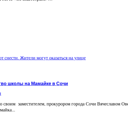
 снести. Жители могут оказаться на улице
тво школы на Мамайке в Сочи
и
со своим заместителем, прокурором города Сочи Вячеславом Ов
айка...