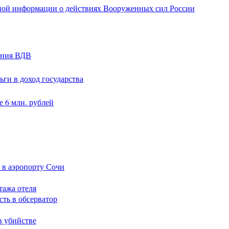
ной информации о действиях Вооруженных сил России
ания ВДВ
ги в доход государства
 6 млн. рублей
 в аэропорту Сочи
тажа отеля
сть в обсерватор
в убийстве