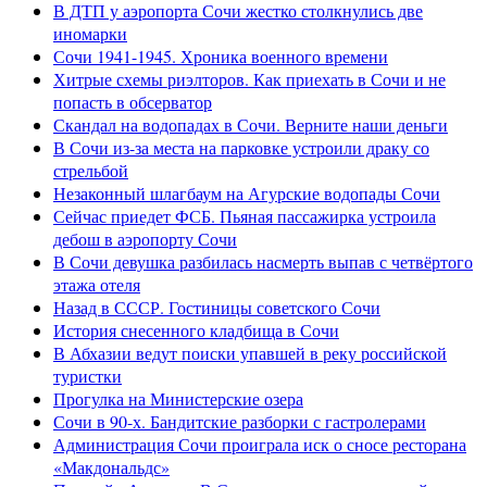
В ДТП у аэропорта Сочи жестко столкнулись две
иномарки
Сочи 1941-1945. Хроника военного времени
Хитрые схемы риэлторов. Как приехать в Сочи и не
попасть в обсерватор
Скандал на водопадах в Сочи. Верните наши деньги
В Сочи из-за места на парковке устроили драку со
стрельбой
Незаконный шлагбаум на Агурские водопады Сочи
Сейчас приедет ФСБ. Пьяная пассажирка устроила
дебош в аэропорту Сочи
В Сочи девушка разбилась насмерть выпав с четвёртого
этажа отеля
Назад в СССР. Гостиницы советского Сочи
История снесенного кладбища в Сочи
В Абхазии ведут поиски упавшей в реку российской
туристки
Прогулка на Министерские озера
Сочи в 90-х. Бандитские разборки с гастролерами
Администрация Сочи проиграла иск о сносе ресторана
«Макдональдс»