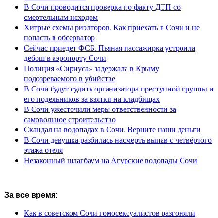
В Сочи проводится проверка по факту ДТП со
смертельным исходом
Хитрые схемы риэлторов. Как приехать в Сочи и не
попасть в обсерватор
Сейчас приедет ФСБ. Пьяная пассажирка устроила
дебош в аэропорту Сочи
Полиция «Сириуса» задержала в Крыму
подозреваемого в убийстве
В Сочи будут судить организатора преступной группы и
его подельников за взятки на кладбищах
В Сочи ужесточили меры ответственности за
самовольное строительство
Скандал на водопадах в Сочи. Верните наши деньги
В Сочи девушка разбилась насмерть выпав с четвёртого
этажа отеля
Незаконный шлагбаум на Агурские водопады Сочи
За все время:
Как в советском Сочи гомосексуалистов разгоняли