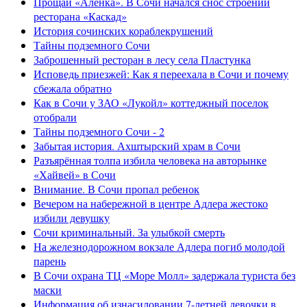
Прощай «Аленка». В Сочи начался снос строений
ресторана «Каскад»
История сочинских кораблекрушений
Тайны подземного Сочи
Заброшенный ресторан в лесу села Пластунка
Исповедь приезжей: Как я переехала в Сочи и почему
сбежала обратно
Как в Сочи у ЗАО «Лукойл» коттеджный поселок
отобрали
Тайны подземного Сочи - 2
Забытая история. Ахштырский храм в Сочи
Разъярённая толпа избила человека на авторынке
«Хайвей» в Сочи
Внимание. В Сочи пропал ребенок
Вечером на набережной в центре Адлера жестоко
избили девушку
Сочи криминальный. За улыбкой смерть
На железнодорожном вокзале Адлера погиб молодой
парень
В Сочи охрана ТЦ «Море Молл» задержала туриста без
маски
Информация об изнасиловании 7-летней девочки в