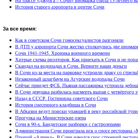
На трассе «Джубга – Сочи» иномарка сбила 13-летнего м
История старого аэропорта в центре Сочи
За все время:
Как в советском Сочи гомосексуалистов разгоняли
В ДТП у аэропорта Сочи жестко столкнулись две иномар
Сочи 1941-1945. Хроника военного времени
Хитрые схемы риэлторов. Как приехать в Сочи и не попа
Скандал на водопадах в Сочи. Верните наши деньги
В Сочи из-за места на парковке устроили драку со стрель
Незаконный шлагбаум на Агурские водопады Сочи
Сейчас приедет ФСБ. Пьяная пассажирка устроила дебош
В Сочи девушка разбилась насмерть выпав с четвёртого э
Назад в СССР. Гостиницы советского Сочи
История снесенного кладбища в Сочи
В Абхазии ведут поиски упавшей в реку российской тури
Прогулка на Министерские озера
Сочи в 90-х. Бандитские разборки с гастролерами
Администрация Сочи проиграла иск о сносе ресторана «
Прощай «Аленка». В Сочи начался снос строений рестор