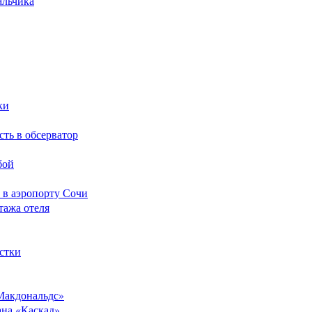
альчика
ки
сть в обсерватор
бой
 в аэропорту Сочи
тажа отеля
стки
Макдональдс»
ана «Каскад»