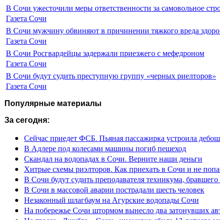
В Сочи ужесточили меры ответственности за самовольное стр
Газета Сочи
В Сочи мужчину обвиняют в причинении тяжкого вреда здоро
Газета Сочи
В Сочи Росгвардейцы задержали приезжего с мефедроном
Газета Сочи
В Сочи будут судить преступную группу «черных риелторов»
Газета Сочи
Популярные материалы
За сегодня:
Сейчас приедет ФСБ. Пьяная пассажирка устроила дебош
В Адлере под колесами машины погиб пешеход
Скандал на водопадах в Сочи. Верните наши деньги
Хитрые схемы риэлторов. Как приехать в Сочи и не попа
В Сочи будут судить преподавателя техникума, бравшего 
В Сочи в массовой аварии пострадали шесть человек
Незаконный шлагбаум на Агурские водопады Сочи
На побережье Сочи штормом вынесло два затонувших ав