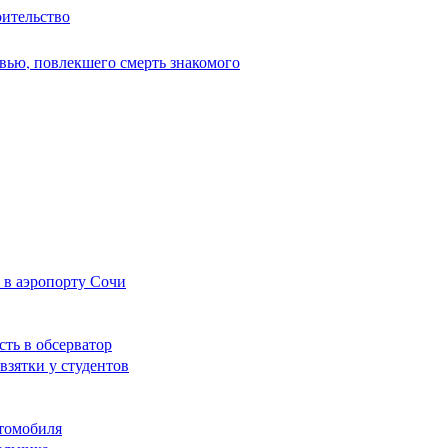
оительство
вью, повлекшего смерть знакомого
 в аэропорту Сочи
сть в обсерватор
взятки у студентов
томобиля