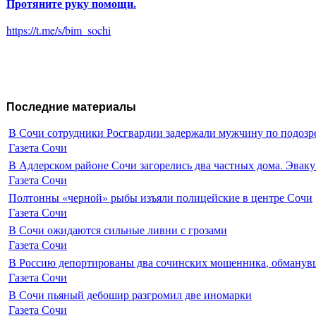
Протяните руку помощи.
https://t.me/s/bim_sochi
Последние материалы
В Сочи сотрудники Росгвардии задержали мужчину по подозр
Газета Сочи
В Адлерском районе Сочи загорелись два частных дома. Эваку
Газета Сочи
Полтонны «черной» рыбы изъяли полицейские в центре Сочи
Газета Сочи
В Сочи ожидаются сильные ливни с грозами
Газета Сочи
В Россию депортированы два сочинских мошенника, обманувш
Газета Сочи
В Сочи пьяный дебошир разгромил две иномарки
Газета Сочи